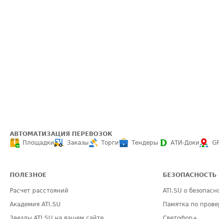
АВТОМАТИЗАЦИЯ ПЕРЕВОЗОК
Площадки
Заказы
Торги
Тендеры
АТИ-Доки
G
ПОЛЕЗНОЕ
БЕЗОПАСНОСТЬ
Расчет расстояний
ATI.SU о безопасн
Академия ATI.SU
Памятка по прове
Звезды ATI.SU на вашем сайте
Светофор+