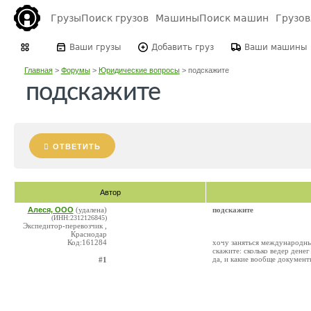
Грузы
Поиск грузов
Машины
Поиск машин
Грузо
Ваши грузы
Добавить груз
Ваши машины
Главная
>
Форумы
>
Юридические вопросы
>
подскажите
подскажите
ОТВЕТИТЬ
Автор
Алеся, ООО
(удалена)
подскажите
(ИНН:2312126845)
Экспедитор-перевозчик ,
Краснодар
Код:161284
хочу заняться международны
скажите: сколько ведер денег
да, и какие вообще докумен
#1