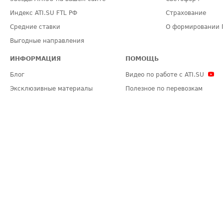
Индекс ATI.SU FTL РФ
Страхование
Средние ставки
О формировании 
Выгодные направления
ИНФОРМАЦИЯ
ПОМОЩЬ
Блог
Видео по работе с ATI.SU
Эксклюзивные материалы
Полезное по перевозкам
Политика конфиденциальности
Часто задаваемые вопросы (FA
Общие положения
Техническая информация
Карта сайта
ЗАДАТЬ ВОПРОС