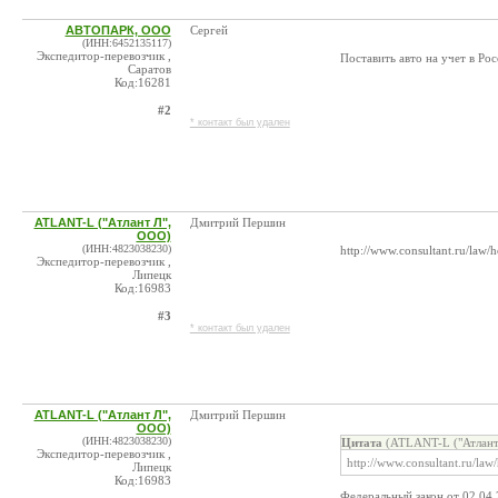
АВТОПАРК, ООО
Сергей
(ИНН:6452135117)
Экспедитор-перевозчик ,
Поставить авто на учет в Рос
Саратов
Код:16281
#2
* контакт был удален
ATLANT-L ("Атлант Л",
Дмитрий Першин
ООО)
(ИНН:4823038230)
http://www.consultant.ru/law
Экспедитор-перевозчик ,
Липецк
Код:16983
#3
* контакт был удален
ATLANT-L ("Атлант Л",
Дмитрий Першин
ООО)
(ИНН:4823038230)
Цитата
(ATLANT-L ("Атлант 
Экспедитор-перевозчик ,
http://www.consultant.ru/la
Липецк
Код:16983
Федеральный закон от 02.04