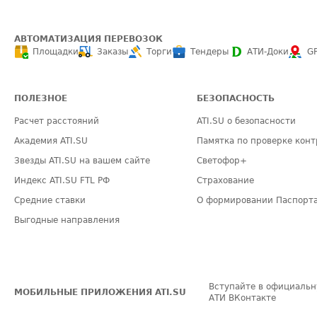
АВТОМАТИЗАЦИЯ ПЕРЕВОЗОК
Площадки
Заказы
Торги
Тендеры
АТИ-Доки
G
ПОЛЕЗНОЕ
БЕЗОПАСНОСТЬ
Расчет расстояний
ATI.SU о безопасности
Академия ATI.SU
Памятка по проверке конт
Звезды ATI.SU на вашем сайте
Светофор+
Индекс ATI.SU FTL РФ
Страхование
Средние ставки
О формировании Паспорт
Выгодные направления
Вступайте в официальн
МОБИЛЬНЫЕ ПРИЛОЖЕНИЯ ATI.SU
АТИ ВКонтакте