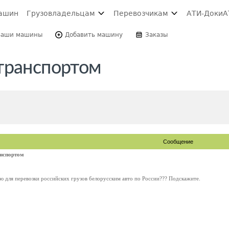
ашин
Грузовладельцам
Перевозчикам
АТИ-Доки
А
Ваши машины
Добавить машину
Заказы
транспортом
Сообщение
анспортом
ю для перевозки российских грузов белорусским авто по России??? Подскажите.