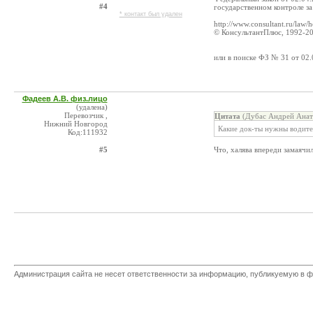
#4
государственном контроле з
* контакт был удален
http://www.consultant.ru/law
© КонсультантПлюс, 1992-2
или в поиске ФЗ № 31 от 02.
Фадеев А.В. физ.лицо
(удалена)
Перевозчик ,
Цитата
(Дубас Андрей Анато
Нижний Новгород
Какие док-ты нужны водите
Код:111932
#5
Что, халява впереди замаячи
Администрация сайта не несет ответственности за информацию, публикуемую в ф