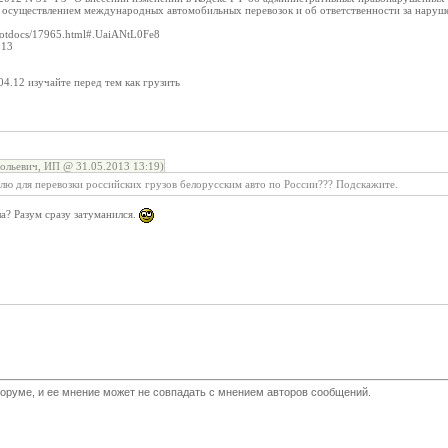
а осуществлением международных автомобильных перевозок и об ответственности за наруш
/hotdocs/17965.html#.UaiANtL0Fe8
013
04.12 изучайте перед тем как грузить
льевич, ИП @ 31.05.2013 13:19)
лю для перевозки российских грузов белорусским авто по России??? Подскажите.
ла? Разум сразу затуманился.
оруме, и ее мнение может не совпадать с мнением авторов сообщений.