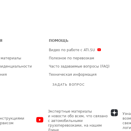
Я
ПОМОЩЬ
Видео по работе с ATI.SU
 материалы
Полезное по перевозкам
фиденциальности
Часто задаваемые вопросы (FAQ)
ения
Техническая информация
ЗАДАТЬ ВОПРОС
Экспертные материалы
Узна
и новости обо всем, что связано
инструкциями
возм
с автомобильными
ервисом
свеж
грузоперевозками, на нашем
логи
Дзене