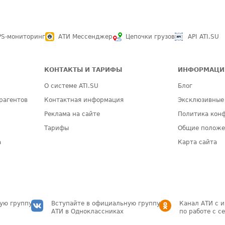
PS-мониторинг
АТИ Мессенджер
Цепочки грузов
API ATI.SU
КОНТАКТЫ И ТАРИФЫ
ИНФОРМАЦИ
О системе ATI.SU
Блог
рагентов
Контактная информация
Эксклюзивные
Реклама на сайте
Политика кон
Тарифы
Общие полож
а
Карта сайта
ую группу
Вступайте в официальную группу
Канал АТИ с 
АТИ в Одноклассниках
по работе с с