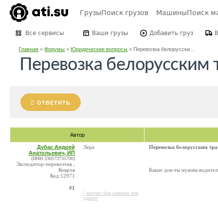
Грузы
Поиск грузов
Машины
Поиск м
Все сервисы
Ваши грузы
Добавить груз
Главная
>
Форумы
>
Юридические вопросы
>
Перевозка белорусски...
Перевозка белорусским 
ОТВЕТИТЬ
Автор
Дубас Андрей
Лера
Перевозка белорусским тр
Анатольевич, ИП
(ИНН:330573735700)
Экспедитор-перевозчик ,
Ковров
Какие док-ты нужны водител
Код:12971
#1
* контакт был изменен или
удален