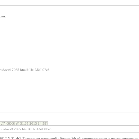
сии.
/hotdocs/17965.html#.UaiANtL0Fe8
Л", ООО) @ 31.05.2013 14:58)
w/hotdocs/17965.html#.UaiANtL0Fe8
.2012 N 31-ФЗ "О внесении изменений в Кодекс РФ об административных правонарушениях 