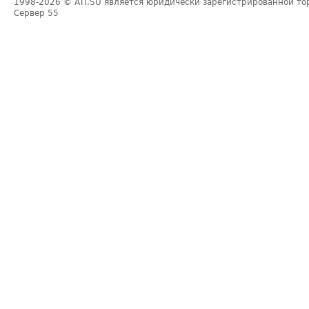
1998-2026
© ATI.SU является юридически зарегистрированной то
Сервер
55