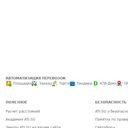
АВТОМАТИЗАЦИЯ ПЕРЕВОЗОК
Площадки
Заказы
Торги
Тендеры
АТИ-Доки
G
ПОЛЕЗНОЕ
БЕЗОПАСНОСТЬ
Расчет расстояний
ATI.SU о безопасн
Академия ATI.SU
Памятка по прове
Звезды ATI.SU на вашем сайте
Светофор+