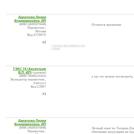
Данилова Лидия
Владимировна, ИП
(ИНН:246305076648)
Остаются прежними.
Перевозчик ,
Москва
Код:4729070
#2
* контакт был изменен или
удален
ТЭКС 74 (Арсентьев
В.П. ИП)
(удалена)
(ИНН:740406126432)
а где это можно посмотреть,
Экспедитор-перевозчик ,
Златоуст
Код:23987
#3
Данилова Лидия
Владимировна, ИП
(ИНН:246305076648)
Личный опыт по Татарии.Для
Перевозчик ,
обычными нагрузками на ось.