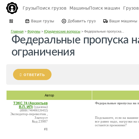
Грузы
Поиск грузов
Машины
Поиск машин
Грузо
Ваши грузы
Добавить груз
Ваши машины
Главная
>
Форумы
>
Юридические вопросы
>
Федеральные пропуска...
Федеральные пропуска н
ограничения
ОТВЕТИТЬ
Автор
ТЭКС 74 (Арсентьев
Федеральные пропуска на 
В.П. ИП)
(удалена)
(ИНН:740406126432)
Экспедитор-перевозчик ,
Златоуст
Подскажите, если на машине 
Код:23987
все равно надо, нагрузки на
остаются прежними?
#1