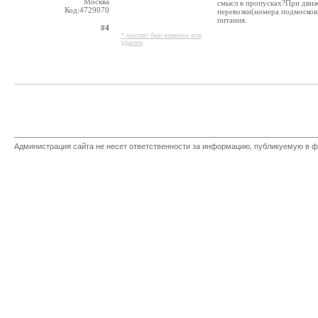
Москва
смысл в пропусках?При движ
Код:4729070
перевозки(номера подмоско
питания.
#4
* контакт был изменен или
удален
Администрация сайта не несет ответственности за информацию, публикуемую в ф