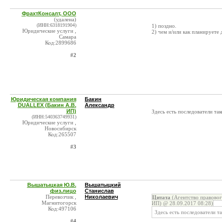
ФрахтКонсалт, ООО
(удалена)
(ИНН:6318191904)
1) поздно.
Юридические услуги ,
2) чем и/или как планируете
Самара
Код:2899686
#2
Юридическая компания
Бакин
DUALLEX (Бакин А.В.
Александр
ИП)
Здесь есть последователи та
(ИНН:540363749931)
Юридические услуги ,
Новосибирск
Код:265507
#3
Вышатыцкая Ю.В.
Вышатыцкий
физ.лицо
Станислав
Перевозчик ,
Николаевич
Цитата
(Агентство правово
Магнитогорск
ИП) @ 28.09.2017 08:28)
Код:497106
Здесь есть последователи т
#4