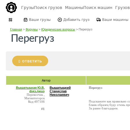
Грузы
Поиск грузов
Машины
Поиск машин
Грузо
Ваши грузы
Добавить груз
Ваши машины
Главная
>
Форумы
>
Юридические вопросы
>
Перегруз
Перегруз
ОТВЕТИТЬ
Автор
Вышатыцкая Ю.В.
Вышатыцкий
Перегруз
физ.лицо
Станислав
Перевозчик ,
Николаевич
Магнитогорск
Подскажите как правильно сос
Код:497106
бланк образец буду очень пр
За ранее благодарен.
#1