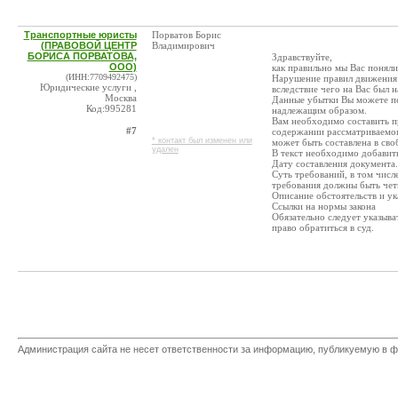
Транспортные юристы
Порватов Борис
(ПРАВОВОЙ ЦЕНТР
Владимирович
БОРИСА ПОРВАТОВА,
Здравствуйте,
ООО)
как правильно мы Вас поняли
(ИНН:7709492475)
Нарушение правил движения 
Юридические услуги ,
вследствие чего на Вас был
Москва
Данные убытки Вы можете пе
Код:995281
надлежащим образом.
Вам необходимо составить п
#7
содержании рассматриваемог
* контакт был изменен или
может быть составлена в св
удален
В текст необходимо добавит
Дату составления документа.
Суть требований, в том числ
требования должны быть че
Описание обстоятельств и ук
Ссылки на нормы закона
Обязательно следует указыват
право обратиться в суд.
Администрация сайта не несет ответственности за информацию, публикуемую в ф