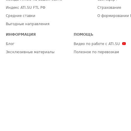
Индекс ATI.SU FTL РФ
Страхование
Средние ставки
О формировании 
Выгодные направления
ИНФОРМАЦИЯ
ПОМОЩЬ
Блог
Видео по работе с ATI.SU
Эксклюзивные материалы
Полезное по перевозкам
Политика конфиденциальности
Часто задаваемые вопросы (FA
Общие положения
Техническая информация
Карта сайта
ЗАДАТЬ ВОПРОС