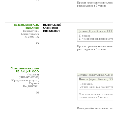
Просят претензию в письменн
расхождение в 3 тонны
Вышатыцкая Ю.В.
Вышатыцкий
физ.лицо
Станислав
Перевозчик ,
Николаевич
Цитата
(ФрахтКонсалт, ООО
Магнитогорск
1) поздно.
Код:497106
2) чем и/или как планирует
#5
Просят претензию в письменн
расхождение в 3 тонны
Правовое агентство
РЕ_АКЦИЯ, ООО
(удалена)
Цитата
(Вышатыцкая Ю.В. И
(ИНН:6452099356)
Цитата
(ФрахтКонсалт, ОО
Юридические услуги ,
Саратов
1) поздно.
Код:8485921
2) чем и/или как планируе
#6
Просят претензию в письмен
расхождение в 3 тонны
Выкладывайте материалы по п