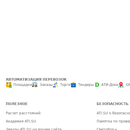
АВТОМАТИЗАЦИЯ ПЕРЕВОЗОК
Площадки
Заказы
Торги
Тендеры
АТИ-Доки
G
ПОЛЕЗНОЕ
БЕЗОПАСНОСТЬ
Расчет расстояний
ATI.SU о безопасн
Академия ATI.SU
Памятка по прове
Звезды ATI.SU на вашем сайте
Светофор+