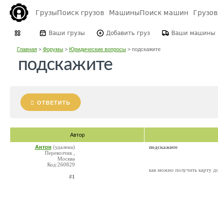
Грузы
Поиск грузов
Машины
Поиск машин
Грузо
Ваши грузы
Добавить груз
Ваши машины
Главная
>
Форумы
>
Юридические вопросы
>
подскажите
подскажите
ОТВЕТИТЬ
Автор
Антон
(удалена)
подскажите
Перевозчик ,
Москва
Код:260829
как можно получить карту д
#1