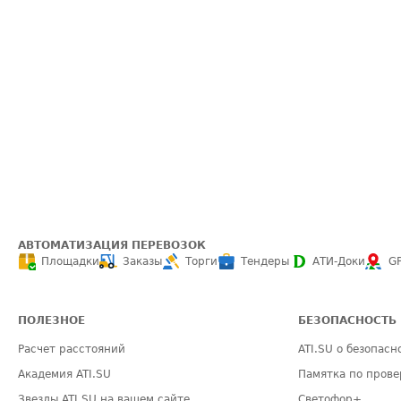
АВТОМАТИЗАЦИЯ ПЕРЕВОЗОК
Площадки
Заказы
Торги
Тендеры
АТИ-Доки
G
ПОЛЕЗНОЕ
БЕЗОПАСНОСТЬ
Расчет расстояний
ATI.SU о безопасн
Академия ATI.SU
Памятка по прове
Звезды ATI.SU на вашем сайте
Светофор+