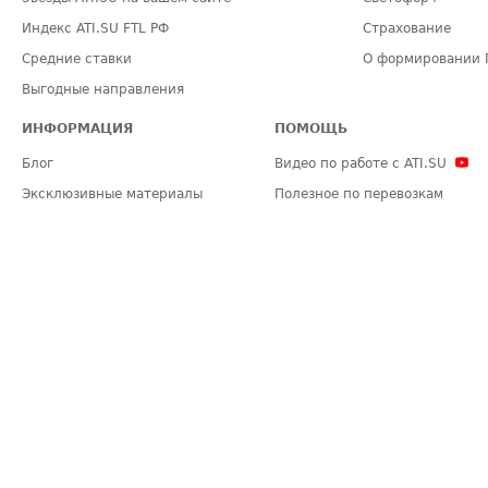
Индекс ATI.SU FTL РФ
Страхование
Средние ставки
О формировании 
Выгодные направления
ИНФОРМАЦИЯ
ПОМОЩЬ
Блог
Видео по работе с ATI.SU
Эксклюзивные материалы
Полезное по перевозкам
Политика конфиденциальности
Часто задаваемые вопросы (FA
Общие положения
Техническая информация
Карта сайта
ЗАДАТЬ ВОПРОС