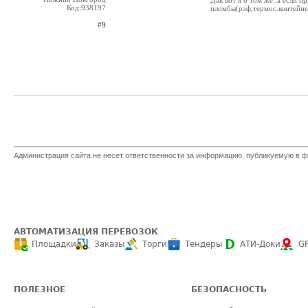
Дак вот я о том же..а если 
Код:938197
пломбы(рэф,термос.контейнер
#9
Администрация сайта не несет ответственности за информацию, публикуемую в ф
АВТОМАТИЗАЦИЯ ПЕРЕВОЗОК
Площадки
Заказы
Торги
Тендеры
АТИ-Доки
G
ПОЛЕЗНОЕ
БЕЗОПАСНОСТЬ