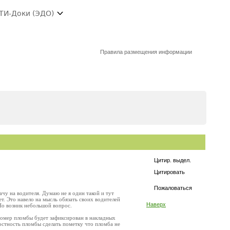
ТИ-Доки (ЭДО)
Правила размещения информации
Цитир. выдел.
Цитировать
Пожаловаться
ачу на водителя. Думаю не я один такой и тут
ет. Это навело на мысль обязать своих водителей
Наверх
Но возник небольшой вопрос.
Номер пломбы будет зафиксирован в накладных
остность пломбы сделать пометку что пломба не