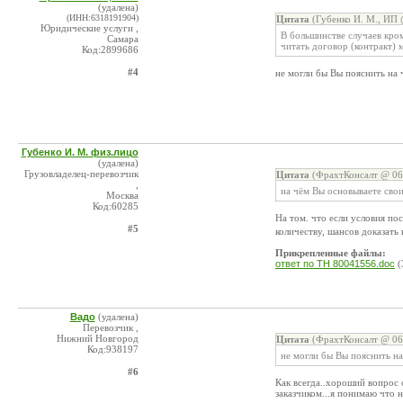
(удалена)
(ИНН:6318191904)
Цитата
(Губенко И. М., ИП 
Юридические услуги ,
В большинстве случаев кром
Самара
читать договор (контракт) 
Код:2899686
#4
не могли бы Вы пояснить на
Губенко И. М. физ.лицо
(удалена)
Грузовладелец-перевозчик
Цитата
(ФрахтКонсалт @ 06.
,
на чём Вы основываете сво
Москва
Код:60285
На том. что если условия по
#5
количеству, шансов доказать
Прикрепленные файлы:
ответ по ТН 80041556.doc
(
Вадо
(удалена)
Перевозчик ,
Нижний Новгород
Цитата
(ФрахтКонсалт @ 06.
Код:938197
не могли бы Вы пояснить н
#6
Как всегда..хороший вопрос
заказчиком...я понимаю что н