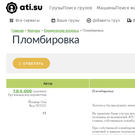
Грузы
Поиск грузов
Машины
Поиск м
Все сервисы
Ваши грузы
Добавить груз
Главная
>
Форумы
>
Юридические вопросы
>
Пломбировка
Пломбировка
ОТВЕТИТЬ
Автор
T-D-S, ООО
(удалена)
Пломбировка
Грузовладелец-перевозчик
,
Йошкар-Ола
Хотелось бы выслушать мне
Код:303325
#1
На практике были случаи ког
половина пользователей ATI 
ставить собственную пломбу
При собственной пломбировке
пометкой и заверен подписью