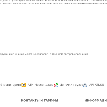
прводилась предпогрузочная инспекция..то недостача за исправной пломбой в ТС сключающ
) говорит либо о халатности при инспекции либо о сговоре представителя отправителя и п
оруме, и ее мнение может не совпадать с мнением авторов сообщений.
PS-мониторинг
АТИ Мессенджер
Цепочки грузов
API ATI.SU
КОНТАКТЫ И ТАРИФЫ
ИНФОРМАЦИ