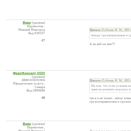
Вадо
(удалена)
Перевозчик ,
Нижний Новгород
Цитата
(Губенко И. М., ИП 
Код:938197
между грузовладельцем и г
#7
А на кой он мне??
ФрахтКонсалт, ООО
(удалена)
(ИНН:6318191904)
Цитата
(Губенко И. М., ИП 
Юридические услуги ,
На том. что если условия п
Самара
шансов доказать недогруз 
Код:2899686
#8
так я и не понял - автор тем
грузоотправителем и грузоп
Вадо
(удалена)
Перевозчик ,
Нижний Новгород