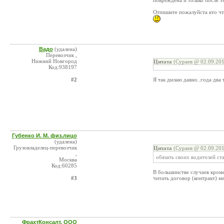
повреждена и только после э
Отпишите пожалуйста кто что
Вадо
(удалена)
Перевозчик ,
Нижний Новгород
Цитата
(Сураев @ 02.09.201
Код:938197
#2
Я так днлаю давно..года два 
Губенко И. М. физ.лицо
(удалена)
Грузовладелец-перевозчик
Цитата
(Сураев @ 02.09.201
,
обязать своих водителей с
Москва
Код:60285
В большинстве случаев кроме
#3
читать договор (контракт) м
ФрахтКонсалт, ООО