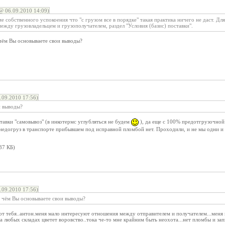
@ 06.09.2010 14:09)
е собственного успокоения что "с грузом все в порядке" такая практика ничего не даст. Дл
между грузовладельцем и грузополучателем, раздел "Условия (базис) поставки".
 чём Вы основываете свои выводы?
09.2010 17:56)
и выводы?
ставки "самовывоз" (в инкотермс углубляться не будем
), да еще с 100% предотгрузочной
 недогруз в транспорте прибывшем под исправной пломбой нет. Проходили, и не мы одни и
37 КБ)
09.2010 17:56)
а чём Вы основываете свои выводы?
 от тебя..антон.меня мало интересуют отношения между отправителем и получателем...мен
а любых складах цветет воровство..тока че-то мне крайним быть неохота...нет пломбы и зап