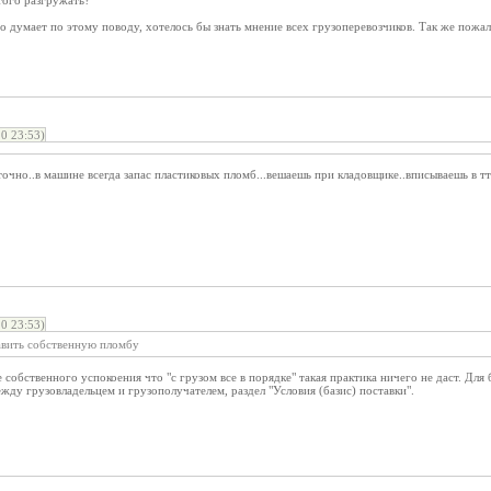
того разгружать?
 думает по этому поводу, хотелось бы знать мнение всех грузоперевозчиков. Так же пожал
0 23:53)
точно..в машине всегда запас пластиковых пломб...вешаешь при кладовщике..вписываешь в тт
0 23:53)
тавить собственную пломбу
 собственного успокоения что "с грузом все в порядке" такая практика ничего не даст. Для
ежду грузовладельцем и грузополучателем, раздел "Условия (базис) поставки".