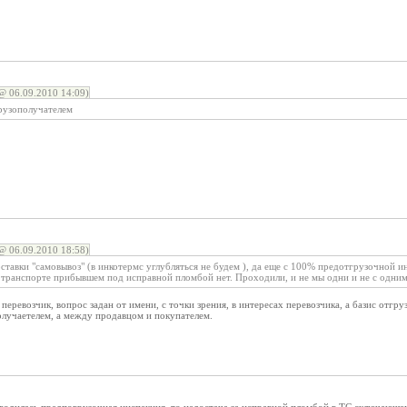
@ 06.09.2010 14:09)
рузополучателем
@ 06.09.2010 18:58)
оставки "самовывоз" (в инкотермс углубляться не будем ), да еще с 100% предотгрузочной и
в транспорте прибывшем под исправной пломбой нет. Проходили, и не мы одни и не с одни
ы перевозчик, вопрос задан от имени, с точки зрения, в интересах перевозчика, а базис отгр
олучаетелем, а между продавцом и покупателем.