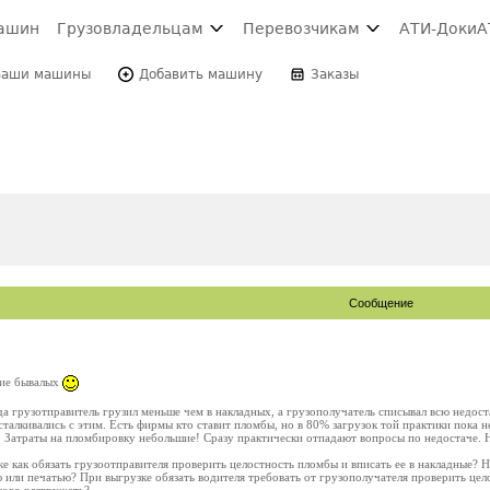
ашин
Грузовладельцам
Перевозчикам
АТИ-Доки
А
Ваши машины
Добавить машину
Заказы
Сообщение
ние бывалых
да грузотправитель грузил меньше чем в накладных, а грузополучатель списывал всю недост
сталкивались с этим. Есть фирмы кто ставит пломбы, но в 80% загрузок той практики пока н
. Затраты на пломбировку небольшие! Сразу практически отпадают вопросы по недостаче. 
 как обязать грузоотправителя проверить целостность пломбы и вписать ее в накладные? 
 или печатью? При выгрузке обязать водителя требовать от грузополучателя проверить цел