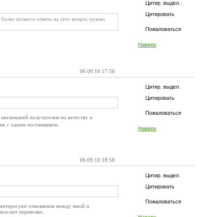
Цитир. выдел.
Цитировать
я более полного ответа на этот вопрос нужно
Пожаловаться
Наверх
06.09.10 17:56
Цитир. выдел.
Цитировать
Пожаловаться
 инспекцией получателем по качеству и
 не с одним поставщиком.
Наверх
06.09.10 18:58
Цитир. выдел.
Цитировать
Пожаловаться
я интересуют отношения между мной и
иси-нет перевозки..