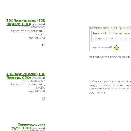
ТЭК Партнер плюс (ТЭК
Партнер, ООО)
(удалена)
(ИНН:1658095660)
Цитата
(вояж-л, ЧП @ 20.02
Экспедитор-перевозчик ,
Цитата
(ТЭК Партнер плюс
Казань
Код:102778
а я тратил деньги на разв
#7
замечательно!!!
вот так всегда просиш совета
ТЭК Партнер плюс (ТЭК
Партнер, ООО)
(удалена)
(ИНН:1658095660)
ребята,может я не так выраз
Экспедитор-перевозчик ,
выкрутиться?что с меня могу
Казань
примеры как в таком случае 
Код:102778
друг другу
#8
Первоуральские
трубы, ООО
(удалена)