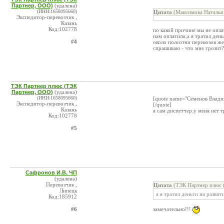
Партнер, ООО)
(удалена)
(ИНН:1658095660)
Цитата
(Максимова Наталья 
Экспедитор-перевозчик ,
Казань
Код:102778
по какой причине мы не опла
нам оплатили,а я тратил ден
#4
около полсотни перевозов же
спрашиваю - что мне грозит?
ТЭК Партнер плюс (ТЭК
Партнер, ООО)
(удалена)
(ИНН:1658095660)
[quote name="Семенов Владим
Экспедитор-перевозчик ,
[/quote]
Казань
я сам диспетчер.у меня нет т
Код:102778
#5
Сафронов И.В. ЧП
(удалена)
Перевозчик ,
Цитата
(ТЭК Партнер плюс 
Липецк
а я тратил деньги на развит
Код:185912
#6
замечательно!!!