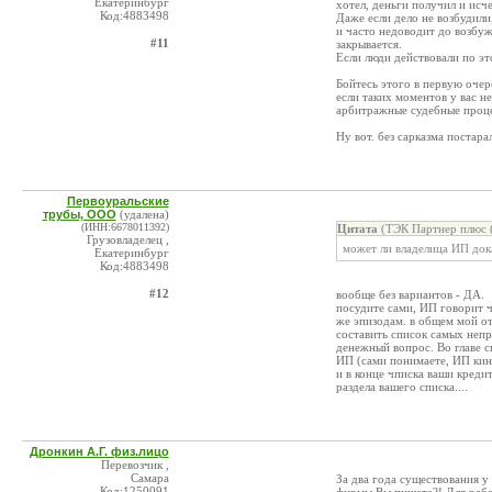
Екатеринбург
хотел, деньги получил и исч
Код:4883498
Даже если дело не возбудили
и часто недоводит до возбуж
#11
закрывается.
Если люди действовали по это
Бойтесь этого в первую очер
если таких моментов у вас н
арбитражные судебные процес
Ну вот. без сарказма постара
Первоуральские
трубы, ООО
(удалена)
(ИНН:6678011392)
Цитата
(ТЭК Партнер плюс 
Грузовладелец ,
может ли владелица ИП дока
Екатеринбург
Код:4883498
#12
вообще без вариантов - ДА.
посудите сами, ИП говорит чт
же эпизодам. в общем мой от
составить список самых непр
денежный вопрос. Во главе сп
ИП (сами понимаете, ИП кине
и в конце чписка ваши креди
раздела вашего списка....
Дронкин А.Г. физ.лицо
Перевозчик ,
Самара
За два года существования у
Код:1250091