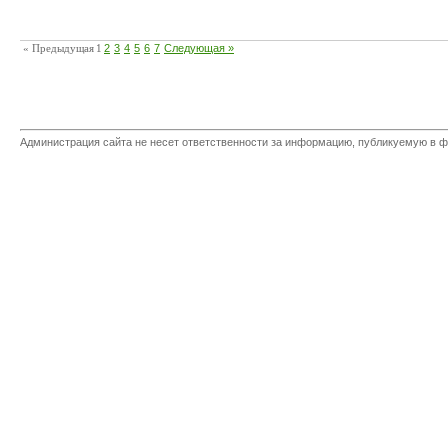
« Предыдущая
1
2
3
4
5
6
7
Следующая »
Администрация сайта не несет ответственности за информацию, публикуемую в ф