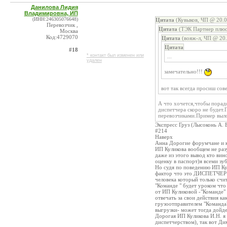
Данилова Лидия
Владимировна, ИП
(ИНН:246305076648)
Цитата
(Кувыков, ЧП @ 20.0
Перевозчик ,
Цитата
(ТЭК Партнер плюс
Москва
Код:4729070
Цитата
(вояж-л, ЧП @ 20.
Цитата
#18
* контакт был изменен или
...
удален
замечательно!!!
вот так всегда просиш сове
А что хочется,чтобы порадо
диспетчера скоро не будет
перевозчиками.Пример выло
Экспресс Груз (Лысоконь А. 
#214
Наверх
Анна Дорогие форумчане и к
ИП Куликова вообщем не разу
даже из этого вывод кто вино
оценку в паспорт)я всеми зу
Но судя по поведению ИП Кул
фактор что это ДИСПЕТЧЕР (
человека который только счи
"Команде " будет уроком чт
от ИП Куликовой -"Команде" 
отвечать за свои действия к
грузоотправителем "Команда" 
выгрузки- может тогда дойде
Дорогая ИП Куликова И.Н. я
диспетчерством), так вот Дим