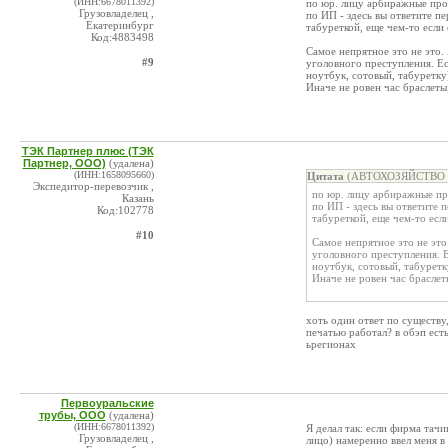
(ИНН:6678011392)
по юр. лицу арбиражные проц
Грузовладелец ,
по ИП - здесь вы ответите 
Екатеринбург
табуреткой, еще чем-то если 
Код:4883498
Самое непрятное это не это.
#9
уголовного преступления. Ес
ноутбук, сотовый, табуретку
Иначе не ровен час браслеты,
ТЭК Партнер плюс (ТЭК
Партнер, ООО)
(удалена)
(ИНН:1658095660)
Цитата
(АВТОХОЗЯЙСТВО (Б
Экспедитор-перевозчик ,
по юр. лицу арбиражные про
Казань
по ИП - здесь вы ответите
Код:102778
табуреткой, еще чем-то если
#10
Самое непрятное это не это
уголовного преступления. Е
ноутбук, сотовый, табуретк
Иначе не ровен час браслеты
хоть один ответ по существу,
печатью работал? в обэп есть
ьрегионах
Первоуральские
трубы, ООО
(удалена)
(ИНН:6678011392)
Я делал так: если фирма тач
Грузовладелец ,
лицо) намеренно ввел меня в