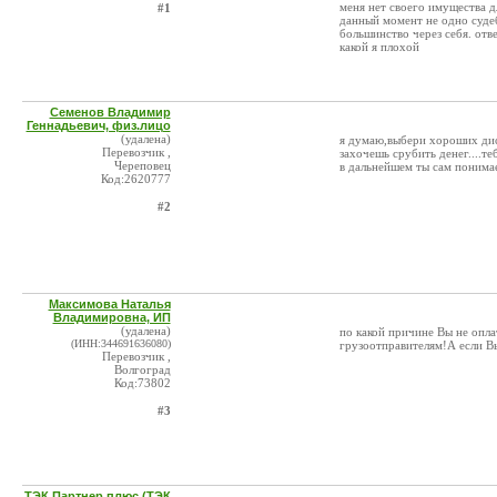
меня нет своего имущества д
#1
данный момент не одно судеб
большинство через себя. отв
какой я плохой
Семенов Владимир
Геннадьевич, физ.лицо
(удалена)
я думаю,выбери хороших дисп
Перевозчик ,
захочешь срубить денег....те
Череповец
в дальнейшем ты сам понимае
Код:2620777
#2
Максимова Наталья
Владимировна, ИП
(удалена)
по какой причине Вы не опла
(ИНН:344691636080)
грузоотправителям!А если В
Перевозчик ,
Волгоград
Код:73802
#3
ТЭК Партнер плюс (ТЭК