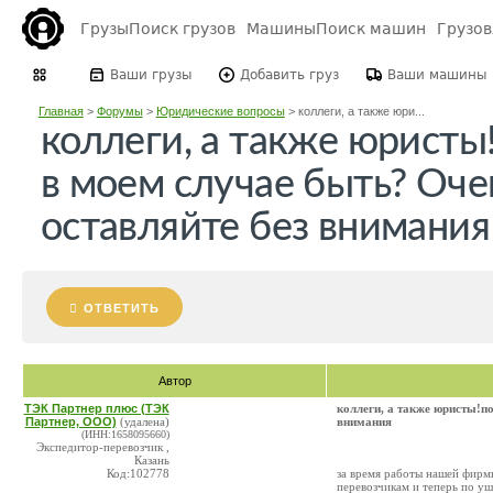
Грузы
Поиск грузов
Машины
Поиск машин
Грузо
Ваши грузы
Добавить груз
Ваши машины
Главная
>
Форумы
>
Юридические вопросы
>
коллеги, а также юри...
коллеги, а также юристы
в моем случае быть? Очен
оставляйте без внимания
ОТВЕТИТЬ
Автор
ТЭК Партнер плюс (ТЭК
коллеги, а также юристы!по
Партнер, ООО)
(удалена)
внимания
(ИНН:1658095660)
Экспедитор-перевозчик ,
Казань
Код:102778
за время работы нашей фирмы
перевозчикам и теперь по уши