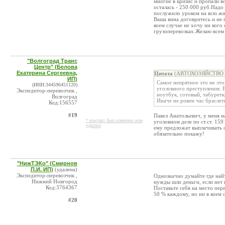
многие в кризис и пропали вс
осталась - 250 000 руб.Надо
послужило уроком на всю жиз
Ваша вина договритесь и не 
коем случае не хочу ни кого
грузоперевозках.Желаю всем 
"Волгоград Транс
Центр" (Белова
Екатерина Сергеевна,
Цитата
(АВТОХОЗЯЙСТВО (Б
ИП)
Самое непрятное это не это
(ИНН:344596451120)
уголовного преступления. Е
Экспедитор-перевозчик ,
ноутбук, сотовый, табуретк
Волгоград
Иначе не ровен час браслеты
Код:156557
#19
Павел Анатольевич, у меня н
* контакт был изменен или
уголовном деле по ст.ст. 159
удален
ему предложат выплачивать 
обязательно покажу!
"НижТЭКо" (Смирнов
П.И. ИП)
(удалена)
Экспедитор-перевозчик ,
Однозначно думайте где най
Нижний Новгород
нужды шли деньги, если нет
Код:3764367
Поставьте себя на место пер
50 % каждому, но ни в коем 
#20