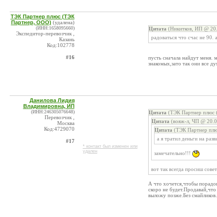
ТЭК Партнер плюс (ТЭК
Партнер, ООО)
(удалена)
(ИНН:1658095660)
Цитата
(Никитков, ИП @ 20.
Экспедитор-перевозчик ,
радоваться что счас не 90. 
Казань
Код:102778
#16
пусть сначала найдут меня. м
знакомых,зато так они все ду
Данилова Лидия
Владимировна, ИП
(ИНН:246305076648)
Цитата
(ТЭК Партнер плюс 
Перевозчик ,
Цитата
(вояж-л, ЧП @ 20.0
Москва
Код:4729070
Цитата
(ТЭК Партнер плю
а я тратил деньги на раз
#17
* контакт был изменен или
удален
замечательно!!!
вот так всегда просиш совет
А что хочется,чтобы порадов
скоро не будет.Продавай,чт
выложу позже.Без смайликов.