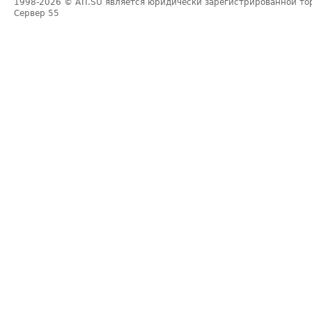
1998-2026
© ATI.SU является юридически зарегистрированной то
Сервер
55