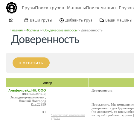
Грузы
Поиск грузов
Машины
Поиск машин
Грузо
Ваши грузы
Добавить груз
Ваши машины
Главная
>
Форумы
>
Юридические вопросы
>
Доверенность
Доверенность
ОТВЕТИТЬ
Автор
Альфа-трэйд НН, ООО
Доверенность
(ИНН:5256074219)
Экспедитор-перевозчик ,
Нижний Новгород
Код:22999
Подскажите. Мы компания эк
доверенность для Грузоотпра
(по договору), то каким об
#1
на случай проблем с грузом
* контакт был изменен или
удален