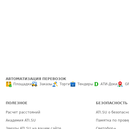
АВТОМАТИЗАЦИЯ ПЕРЕВОЗОК
Площадки
Заказы
Торги
Тендеры
АТИ-Доки
G
ПОЛЕЗНОЕ
БЕЗОПАСНОСТЬ
Расчет расстояний
ATI.SU о безопасн
Академия ATI.SU
Памятка по прове
Звезды ATI.SU на вашем сайте
Светофор+