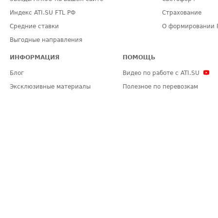
Индекс ATI.SU FTL РФ
Страхование
Средние ставки
О формировании 
Выгодные направления
ИНФОРМАЦИЯ
ПОМОЩЬ
Блог
Видео по работе с ATI.SU
Эксклюзивные материалы
Полезное по перевозкам
Политика конфиденциальности
Часто задаваемые вопросы (FA
Общие положения
Техническая информация
Карта сайта
ЗАДАТЬ ВОПРОС