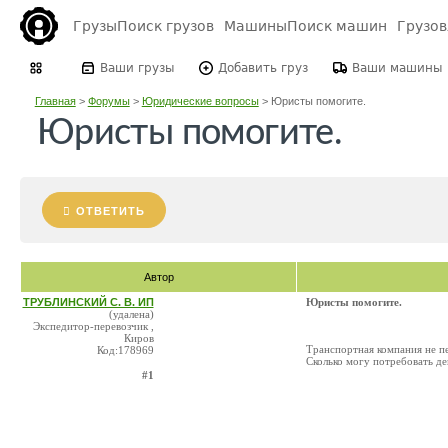
Грузы
Поиск грузов
Машины
Поиск машин
Грузо
Ваши грузы
Добавить груз
Ваши машины
Главная
>
Форумы
>
Юридические вопросы
>
Юристы помогите.
Юристы помогите.
ОТВЕТИТЬ
Автор
ТРУБЛИНСКИЙ С. В. ИП
Юристы помогите.
(удалена)
Экспедитор-перевозчик ,
Киров
Транспортная компания не пе
Код:178969
Сколько могу потребовать де
#1