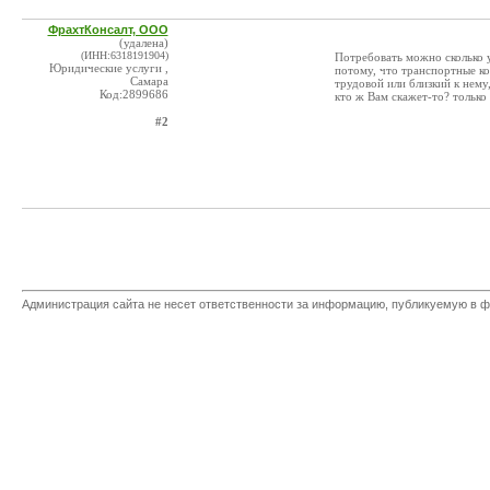
ФрахтКонсалт, ООО
(удалена)
(ИНН:6318191904)
Потребовать можно сколько у
Юридические услуги ,
потому, что транспортные ко
Самара
трудовой или близкий к нему
Код:2899686
кто ж Вам скажет-то? только
#2
Администрация сайта не несет ответственности за информацию, публикуемую в ф