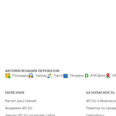
АВТОМАТИЗАЦИЯ ПЕРЕВОЗОК
Площадки
Заказы
Торги
Тендеры
АТИ-Доки
G
ПОЛЕЗНОЕ
БЕЗОПАСНОСТЬ
Расчет расстояний
ATI.SU о безопасн
Академия ATI.SU
Памятка по прове
Звезды ATI.SU на вашем сайте
Светофор+