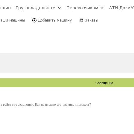
ашин
Грузовладельцам
Перевозчикам
АТИ-Доки
А
Ваши машины
Добавить машину
Заказы
Сообщение
 рейсе с грузом запил. Как правильно его уволить и наказать?