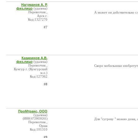
Нагуманов А. Р.
физ.лицо
(удалена)
Перевозчик ,
А может он действительно сл
Арск г.
Код:1327270
#7
Казаринов А.В.
физ.лицо
(удалена)
Перевозчик ,
Скоро мобильники изобретут
Кунгур г. (Кунгурский
м.о.)
Код:127362
#8
ПроМтранс, ООО
(удалена)
(ИНН:6729039261)
Для "сугреву " можно дома, а
Перевозчик ,
Орша
Код:101310
#9