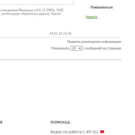
Пожаловаться
Постановления Минтруда от31.12.2002г. №85
х, необходимо обратится к юристу. Удачи!
Наверх
18.01.10 15:45
Правила размещения информации
Показывать
сообщений на странице
Я
ПОМОЩЬ
Видео по работе с ATI.SU