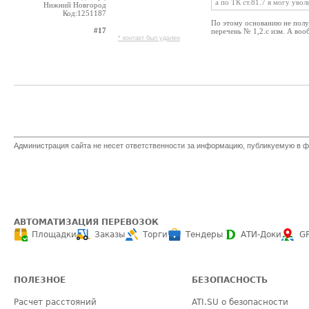
а по ТК ст.81.7 я могу увол
Нижний Новгород
Код:1251187
По этому основанию не получ
#17
перечень № 1,2.с изм. А воо
* контакт был удален
Администрация сайта не несет ответственности за информацию, публикуемую в ф
АВТОМАТИЗАЦИЯ ПЕРЕВОЗОК
Площадки
Заказы
Торги
Тендеры
АТИ-Доки
G
ПОЛЕЗНОЕ
БЕЗОПАСНОСТЬ
Расчет расстояний
ATI.SU о безопасности