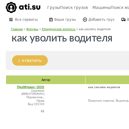
Грузы
Поиск грузов
Машины
Поиск м
Все сервисы
Ваши грузы
Добавить груз
Главная
>
Форумы
>
Юридические вопросы
>
как уволить водителя
как уволить водителя
ОТВЕТИТЬ
Автор
ПроМтранс, ООО
как уволить водителя
(удалена)
(ИНН:6729039261)
Перевозчик ,
Орша
Помогите советом. Водитель в
Код:101310
#1