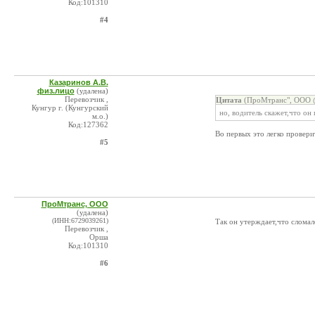
Код:101310
#4
Казаринов А.В.
физ.лицо
(удалена)
Перевозчик ,
Цитата
(ПроМтранс", ООО @
Кунгур г. (Кунгурский
но, водитель скажет,что он
м.о.)
Код:127362
Во первых это легко проверит
#5
ПроМтранс, ООО
(удалена)
(ИНН:6729039261)
Так он утерждает,что сломалс
Перевозчик ,
Орша
Код:101310
#6