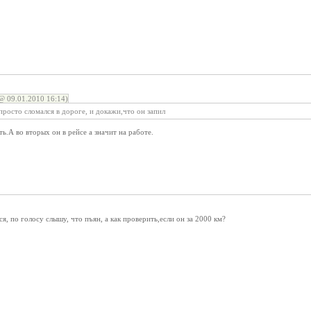
 09.01.2010 16:14)
 просто сломался в дороге, и докажи,что он запил
ь.А во вторых он в рейсе а значит на работе.
я, по голосу слышу, что пъян, а как проверить,если он за 2000 км?