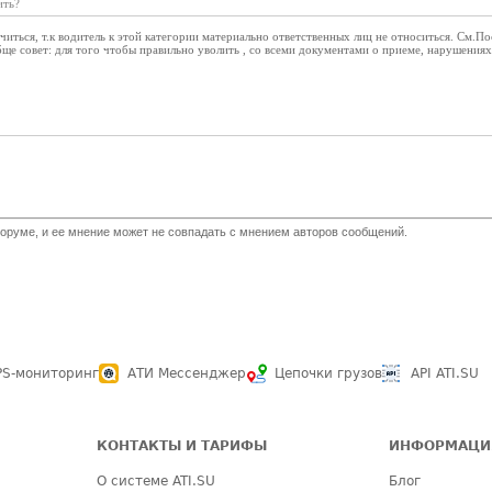
ить?
иться, т.к водитель к этой категории материально ответственных лиц не относиться. См.
бще совет: для того чтобы правильно уволить , со всеми документами о приеме, нарушения
оруме, и ее мнение может не совпадать с мнением авторов сообщений.
PS-мониторинг
АТИ Мессенджер
Цепочки грузов
API ATI.SU
КОНТАКТЫ И ТАРИФЫ
ИНФОРМАЦИ
О системе ATI.SU
Блог