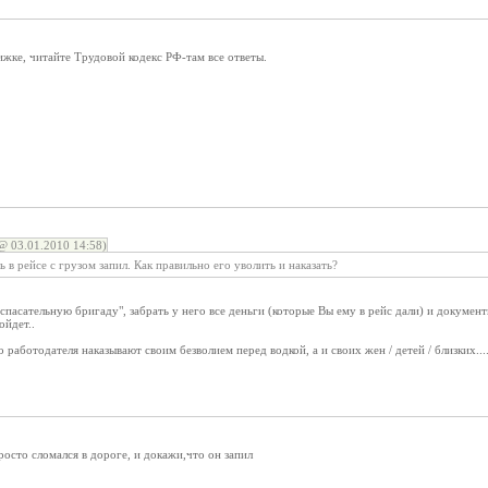
жке, читайте Трудовой кодекс РФ-там все ответы.
 03.01.2010 14:58)
 в рейсе с грузом запил. Как правильно его уволить и наказать?
"спасательную бригаду", забрать у него все деньги (которые Вы ему в рейс дали) и докумен
ойдет..
о работодателя наказывают своим безволием перед водкой, а и своих жен / детей / близких....
росто сломался в дороге, и докажи,что он запил