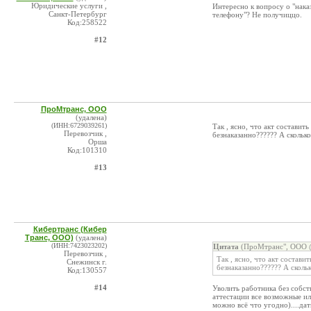
Юридические услуги ,
Интересно к вопросу о "нака
Санкт-Петербург
телефону"? Не получиццо.
Код:258522
#12
ПроМтранс, ООО
(удалена)
(ИНН:6729039261)
Так , ясно, что акт составит
Перевозчик ,
безнаказанно?????? А сколько
Орша
Код:101310
#13
Кибертранс (Кибер
Транс, ООО)
(удалена)
(ИНН:7423023202)
Цитата
(ПроМтранс", ООО @
Перевозчик ,
Так , ясно, что акт состави
Снежинск г.
безнаказанно?????? А сколь
Код:130557
#14
Уволить работника без собст
аттестации все возможные ил
можно всё что угодно)....да