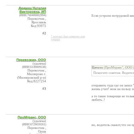
Дюдина Наталия
Викторовна, ИП
(ИНН:760400002994)
Если устроен потрудовой кни
Перевозчик ,
Ярославль
Код:93975
#2
* контакт был изменен или
удален
Перевозкин, ООО
(удалена)
(ИНН:6149009538)
Цитата
(ПроМтранс", ООО @
Перевозчик ,
Помогите советом. Водитель
Миллерово г.
(Миллеровский р-н)
Код:8227254
отправить туда где он запил 
#3
жизнь учит! мож на пользу п
а то такие товарищи не тольк
любить..!
ПроМтранс, ООО
(удалена)
(ИНН:6729039261)
но, водитель скажет,что он п
Перевозчик ,
Орша