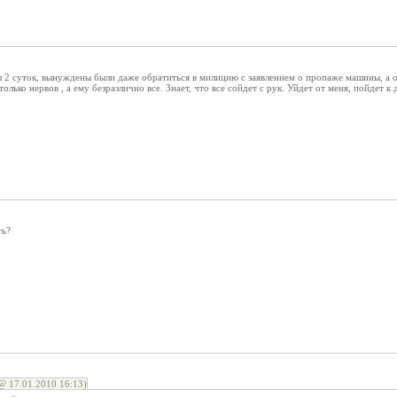
л 2 суток, вынуждены были даже обратиться в милицию с заявлением о пропаже машины, а он
только нервов , а ему безразлично все. Знает, что все сойдет с рук. Уйдет от меня, пойдет к
ть?
 17.01.2010 16:13)