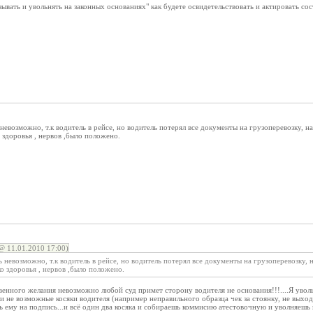
зывать и увольнять на законных основаниях" как будете освидетельствовать и актировать со
ь невозможно, т.к водитель в рейсе, но водитель потерял все документы на грузоперевозку, на
 здоровья , нервов ,было положено.
 11.01.2010 17:00)
ть невозможно, т.к водитель в рейсе, но водитель потерял все документы на грузоперевозку, 
ко здоровья , нервов ,было положено.
венного желания невозможно любой суд примет сторону водителя не основания!!!....Я уволь
и не возможные косяки водителя (например неправильного образца чек за стоянку, не выход н
ть ему на подпись...и всё один два косяка и собираешь коммисию атестовочную и уволняешь н