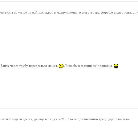
омался,а на улице не май месяц,вот и махнул немного для сугреву. Хорошо сидя в теплом 
.Запах через трубу передваться может.
Лишь бы к заднице не подносил.
 если 2 недели грелся, да еще и с грузом!!!!. Кто за причиненный вред будет отвечать?