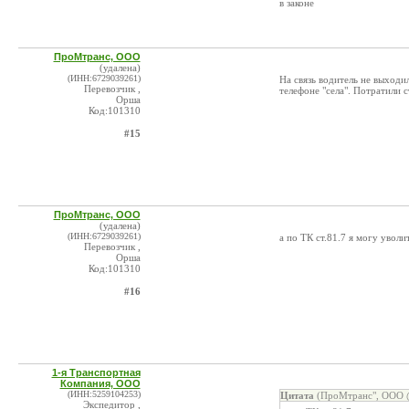
в законе
ПроМтранс, ООО
(удалена)
(ИНН:6729039261)
На связь водитель не выходи
Перевозчик ,
телефоне "села". Потратили с
Орша
Код:101310
#15
ПроМтранс, ООО
(удалена)
(ИНН:6729039261)
а по ТК ст.81.7 я могу уволи
Перевозчик ,
Орша
Код:101310
#16
1-я Транспортная
Компания, ООО
(ИНН:5259104253)
Цитата
(ПроМтранс", ООО @
Экспедитор ,