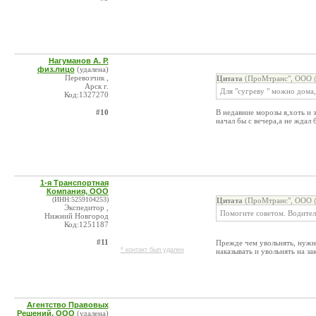
Нагуманов А. Р.
физ.лицо
(удалена)
Перевозчик ,
Цитата
(ПроМтранс", ООО @
Арск г.
Для "сугреву " можно дома, 
Код:1327270
#10
В недавние морозы я,хоть и з
начал бы с вечера,а не ждал
1-я Транспортная
Компания, ООО
(ИНН:5259104253)
Цитата
(ПроМтранс", ООО @
Экспедитор ,
Помогите советом. Водитель
Нижний Новгород
Код:1251187
#11
Прежде чем увольнять, нужно
* контакт был удален
наказывать и увольнять на з
Агентство Правовых
Решений, ООО
(удалена)