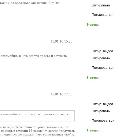
стояние алкогольного опьянения. Акт "по
Цитировать
Пожаловаться
Наверх
11.01.10 15:28
Цитир. выдел.
 автомобиль и ,что все так просто и оставить
Цитировать
Пожаловаться
Наверх
11.01.10 17:00
Цитир. выдел.
Цитировать
на автомобиль и ,что все так просто и оставить
Пожаловаться
нял через "аттестацию", прописываете в листе
Наверх
а связь в течении 12 часов и т. далеее придумать
и один суд не докажет...это единственная лазейка