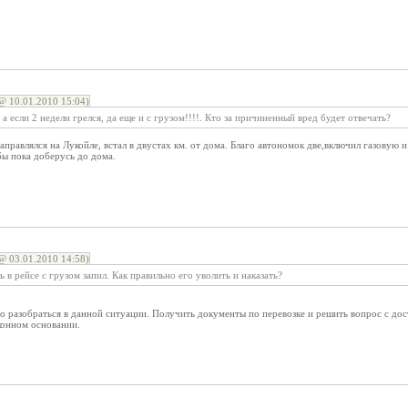
 10.01.2010 15:04)
а если 2 недели грелся, да еще и с грузом!!!!. Кто за причиненный вред будет отвечать?
аправлялся на Лукойле, встал в двустах км. от дома. Благо автономок две,включил газовую и 
 бы пока доберусь до дома.
 03.01.2010 14:58)
 в рейсе с грузом запил. Как правильно его уволить и наказать?
 разобраться в данной ситуации. Получить документы по перевозке и решить вопрос с доста
аконном основании.