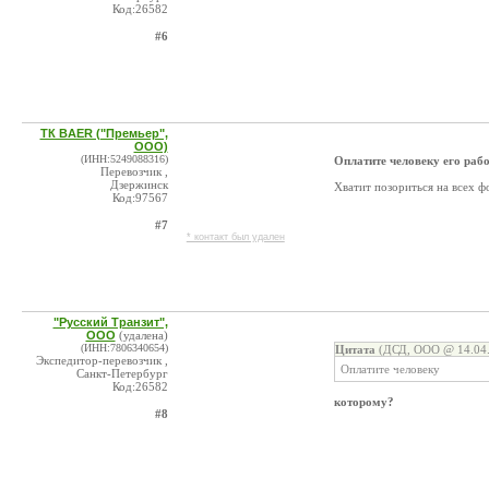
Код:26582
#6
ТК BAER ("Премьер",
ООО)
(ИНН:5249088316)
Оплатите человеку его рабо
Перевозчик ,
Дзержинск
Хватит позориться на всех ф
Код:97567
#7
* контакт был удален
"Русский Транзит",
ООО
(удалена)
(ИНН:7806340654)
Цитата
(ДСД, ООО @ 14.04.
Экспедитор-перевозчик ,
Оплатите человеку
Санкт-Петербург
Код:26582
которому?
#8