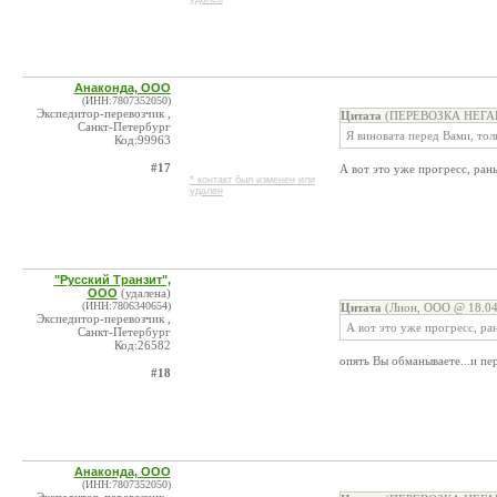
Анаконда, ООО
(ИНН:7807352050)
Экспедитор-перевозчик ,
Цитата
(ПЕРЕВОЗКА НЕГАБА
Санкт-Петербург
Я виновата перед Вами, тол
Код:99963
#17
А вот это уже прогресс, ран
* контакт был изменен или
удален
"Русский Транзит",
ООО
(удалена)
(ИНН:7806340654)
Цитата
(Лион, ООО @ 18.04
Экспедитор-перевозчик ,
А вот это уже прогресс, ра
Санкт-Петербург
Код:26582
опять Вы обманываете...и пе
#18
Анаконда, ООО
(ИНН:7807352050)