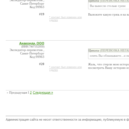
Экспедитор-перевозчик ,
Цитата
(ПЕРЕВОЗКА НЕГАБА
Санкт-Петербург
Вы вынесли столько грязи
Код:99963
#19
Выложите какую грязь я на в
* контакт был изменен или
удален
Анаконда, ООО
(ИНН:7807352050)
Экспедитор-перевозчик ,
Цитата
(ПЕРЕВОЗКА НЕГАБА
Санкт-Петербург
опять Вы обманываете...и п
Код:99963
#20
Жаль, что стерли мою истор
* контакт был изменен или
посмотреть Вашу историю изм
удален
« Предыдущая
1
2
Следующая »
Администрация сайта не несет ответственности за информацию, публикуемую в ф