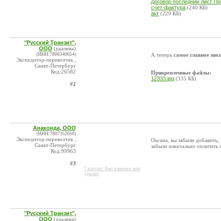
Договор последний лист П
счет-фактура
(240 КБ)
акт
(229 КБ)
"Русский Транзит",
ООО
(удалена)
(ИНН:7806340654)
А теперь
самое главное пис
Экспедитор-перевозчик ,
Санкт-Петербург
Код:26582
Прикрепленные файлы:
12333.jpg
(335 КБ)
#2
Анаконда, ООО
(ИНН:7807352050)
Экспедитор-перевозчик ,
Оксана, вы забыли добавить, 
Санкт-Петербург
забыли изначально оплатить 
Код:99963
#3
* контакт был изменен или
удален
"Русский Транзит",
ООО
(удалена)