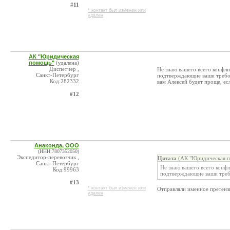
#11
* контакт был изменен или
удален
АК "Юридическая
помощь"
(удалена)
Диспетчер ,
Не знаю вашего всего конфли
Санкт-Петербург
подтверждающие ваши требов
Код:282332
вам Алексей будет проще, есл
#12
Анаконда, ООО
(ИНН:7807352050)
Экспедитор-перевозчик ,
Цитата
(АК "Юридическая п
Санкт-Петербург
Не знаю вашего всего конфл
Код:99963
подтверждающие ваши треб
#13
* контакт был изменен или
Отправляли именное претенз
удален