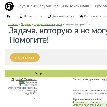
Грузы
Поиск грузов
Машины
Поиск машин
Грузо
Ваши грузы
Добавить груз
Ваши машины
Главная
>
Форумы
>
Юридические вопросы
>
Задача, которую я не...
Задача, которую я не мог
Помогите!
ОТВЕТИТЬ
Автор
"Русский Транзит",
Задача, которую я не могу
ООО
(удалена)
(ИНН:7806340654)
Экспедитор-перевозчик ,
Санкт-Петербург
Помогите мне, внимательно и
Код:26582
требовать не достающие мне
Прикрепленные файлы:
#1
Приложение к Договру№1 
Договор последний лист Эл