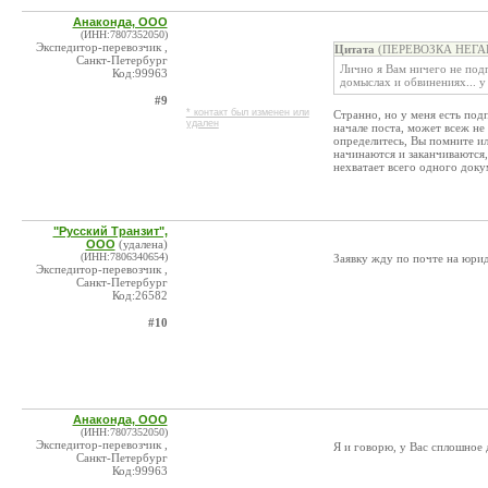
Анаконда, ООО
(ИНН:7807352050)
Экспедитор-перевозчик ,
Цитата
(ПЕРЕВОЗКА НЕГАБА
Санкт-Петербург
Лично я Вам ничего не подп
Код:99963
домыслах и обвинениях... у
#9
* контакт был изменен или
Странно, но у меня есть по
удален
начале поста, может всеж не
определитесь, Вы помните ил
начинаются и заканчиваются,
нехватает всего одного доку
"Русский Транзит",
ООО
(удалена)
(ИНН:7806340654)
Заявку жду по почте на юрид
Экспедитор-перевозчик ,
Санкт-Петербург
Код:26582
#10
Анаконда, ООО
(ИНН:7807352050)
Экспедитор-перевозчик ,
Я и говорю, у Вас сплошное
Санкт-Петербург
Код:99963