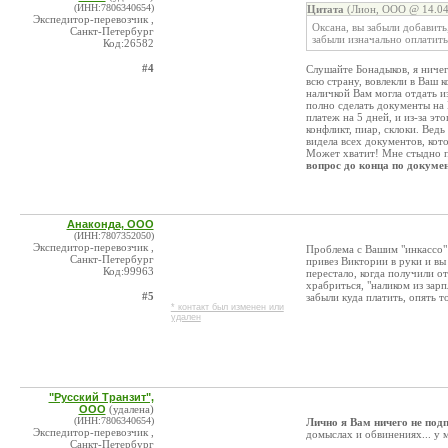
(ИНН:7806340654)
Цитата
(Лион, ООО @ 14.04
Экспедитор-перевозчик ,
Оксана, вы забыли добавить
Санкт-Петербург
забыли изначально оплатить
Код:26582
#4
Слушайте Бонадыков, я ничег
всю страну, вовлекли в Ваш к
наличкой Вам могла отдать и
полно сделать документы на
платеж на 5 дней, и из-за э
конфликт, пиар, склоки. Ведь
видела всех документов, кот
Может хватит! Мне стыдно п
вопрос до конца по докуме
Анаконда, ООО
(ИНН:7807352050)
Экспедитор-перевозчик ,
Проблема с Вашим "инкассо" м
Санкт-Петербург
привез Виктории в руки и вы
Код:99963
перестало, когда получили о
храбриться, "наликом из зар
#5
забыли куда платить, опять т
* контакт был изменен или
удален
"Русский Транзит",
ООО
(удалена)
(ИНН:7806340654)
Лично я Вам ничего не под
Экспедитор-перевозчик ,
домыслах и обвинениях... у 
Санкт-Петербург