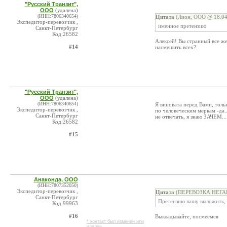
"Русский Транзит",
ООО
(удалена)
(ИНН:7806340654)
Цитата
(Лион, ООО @ 18.04
Экспедитор-перевозчик ,
именное претензию
Санкт-Петербург
Код:26582
Алексей! Вы странный все ж
#14
насмешить всех?
"Русский Транзит",
ООО
(удалена)
(ИНН:7806340654)
Я виновата перед Вами, тольк
Экспедитор-перевозчик ,
по человеческим меркам -да..
Санкт-Петербург
не отвечать, я знаю ЗАЧЕМ...
Код:26582
#15
Анаконда, ООО
(ИНН:7807352050)
Экспедитор-перевозчик ,
Цитата
(ПЕРЕВОЗКА НЕГАБА
Санкт-Петербург
Претензию вашу выложить, 
Код:99963
#16
Выкладывайте, посмеёмся
* контакт был изменен или
удален