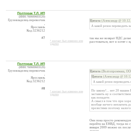
Полторак Т.Л. ИП
(ИНН:760600603520)
Грузовладелец-перевозчик
Цитата
(Александр @ 10.12.
,
А какой резон переводить 
Ярославль
Код:3236212
#7
так мы же возврат НДС делае
* контакт был изменен или
расстоваться, вот и хотят с 
удален
Полторак Т.Л. ИП
(ИНН:760600603520)
Грузовладелец-перевозчик
Цитата
(Волгопроммаш, ООО
,
Цитата
(Александр @ 10.12
Ярославль
Код:3236212
А какой резон переводить
#8
По закону!... нет 20 машин 
* контакт был изменен или
заставить ну и соответстве
удален
как попадете.
А смысл в том что при хо
вообще ничего неплатить р
прелестями поэтому налого
Они пока просто рекомендую
перейти на ЕНВД, тогда по с
января 2009 можно их послать
думаю.....