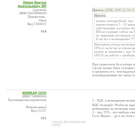
Лёвин Виктор
Анатольевич, ИП
(удалена)
Цитата
(ДПК, ООО @ 18.12.
(ИНН:550519838329)
Цитата
Перевозчик ,
Омск
можно поподробней. про 
Код:1544431
перевозчиков в 5 - 10 ма
действующие договора лизи
#14
ИП-ки седящие сейчас на 
по закрытым договорам тол
Если все к возмещению.???
Непонятно,откуда возмещен
10%,то получая за перевозк
оплата за перевозки с ндс
18%.Если работа с прибыль
При грамотном бухгалтере м
случае нужно быть готовым 
и заплатить его, чем бадать
подтвержденные (не липа) с
ЮНИКАР, ООО
(ИНН:7100000543)
Грузовладелец-перевозчик
1 - НДС к возмещению возни
,
НДС большой. Чтобы не нарыв
Новомосковск
возмещение на несколько пер
Код:11137
2 - про 25% - кто-нибудь ум
Гугл, Яндекс... да и на этом
#15
* контакт был изменен или
удален