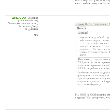
если с НДС,то сразу возвращ
налоговой-почему это Вы де
ДПК, ООО
(удалена)
(ИНН:6165055323)
Экспедитор-перевозчик ,
Цитата
(МКД-транссервис, 
Ростов-на-Дону
Цитата
Код:67870
Цитата
#13
можно поподробней. про
небольших перевозчиков 
НДС. Есть действующие д
данной ситуации. ИП-ки 
выделки.... Да стоит по 
Очень очень интересно. Е
легче
Непонятно,откуда возмеще
10%,то получая за перевоз
оплата за перевозки с нд
18%.Если работа с прибыл
Необходимо вести раздельн
пропорционально доходам.Д
грузоотправителем и грузов
получении денег его в бюд
платите им бюджету
Мы ООО на ОСН,никаких вменё
бюджета?Или автор темы что-