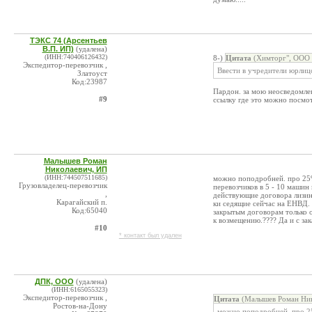
ТЭКС 74 (Арсентьев
В.П. ИП)
(удалена)
(ИНН:740406126432)
8-)
Цитата
(Химторг", ООО 
Экспедитор-перевозчик ,
Ввести в учредители юрлиц
Златоуст
Код:23987
Пардон. за мою неосведомле
#9
ссылку где это можно посмо
Малышев Роман
Николаевич, ИП
(ИНН:744507511685)
можно поподробней. про 25
Грузовладелец-перевозчик
перевозчиков в 5 - 10 маши
,
действующие договора лизинг
Карагайский п.
ки седящие сейчас на ЕНВД. 
Код:65040
закрытым договорам только о
к возмещению.???? Да и с за
#10
* контакт был удален
ДПК, ООО
(удалена)
(ИНН:6165055323)
Экспедитор-перевозчик ,
Цитата
(Малышев Роман Ник
Ростов-на-Дону
можно поподробней. про 2