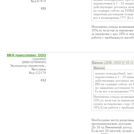
Код:67870
перевозчиков в 5 - 10 маш
действующие договора лизин
#11
ки седящие сейчас на ЕНВД.
закрытым договорам только 
все к возмещению.???? Да и
Непонятно,откуда возмещение
10%,то получая за перевозки
за перевозки с ндс-18% и з
работа с прибылью,то наообо
МКД-транссервис, ООО
(удалена)
(ИНН:5074040303)
Цитата
(ДПК, ООО @ 18.12.
Экспедитор-перевозчик ,
Цитата
Ярославль
Код:122170
можно поподробней. про 
перевозчиков в 5 - 10 ма
#12
действующие договора лизи
ИП-ки седящие сейчас на 
по закрытым договорам тол
Если все к возмещению.???
Непонятно,откуда возмещен
10%,то получая за перевозк
оплата за перевозки с ндс
18%.Если работа с прибыль
Необходимо вести раздельны
пропорционально доходам.
До 20 ед Вмененный доход.
Если нет 20 тягачей, нужно 