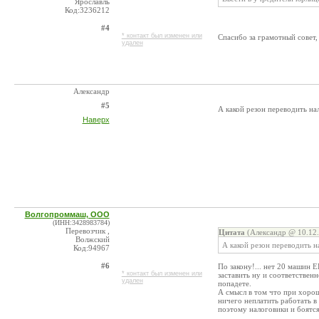
Ярославль
Код:3236212
#4
* контакт был изменен или
Спасибо за грамотный совет, 
удален
Александр
#5
А какой резон переводить н
Наверх
Волгопроммаш, ООО
(ИНН:3428983784)
Перевозчик ,
Цитата
(Александр @ 10.12.
Волжский
А какой резон переводить 
Код:94967
#6
По закону!... нет 20 машин Е
* контакт был изменен или
заставить ну и соответственн
удален
попадете.
А смысл в том что при хоро
ничего неплатить работать в
поэтому налоговики и боятс