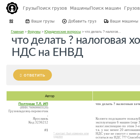
Грузы
Поиск грузов
Машины
Поиск машин
Грузо
Ваши грузы
Добавить груз
Ваши машины
Главная
>
Форумы
>
Юридические вопросы
>
что делать ? налогов...
что делать ? налоговая х
НДС на ЕНВД
ОТВЕТИТЬ
Автор
Полторак Т.Л. ИП
что делать ? налоговая хо
(ИНН:760600603520)
Грузовладелец-перевозчик
,
Ярославль
Коллеги подскажите пожалуй
Код:3236212
эксплуатации 6 машин (еще 
налог.инспекцию по этим 3-
т.к. у нас менее 20 автомаш
#1
НДС уже не смогут с нами ра
* контакт был изменен или
удален
остаться на НДС ??? Спасибо 