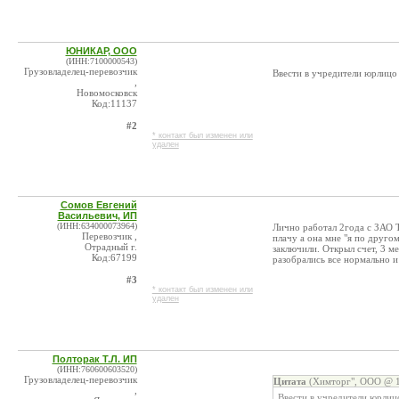
ЮНИКАР, ООО
(ИНН:7100000543)
Грузовладелец-перевозчик
Ввести в учредители юрлицо 
,
Новомосковск
Код:11137
#2
* контакт был изменен или
удален
Сомов Евгений
Васильевич, ИП
(ИНН:634000073964)
Лично работал 2года с ЗАО Т
Перевозчик ,
плачу а она мне "я по друго
Отрадный г.
заключили. Открыл счет, 3 ме
Код:67199
разобрались все нормально и 
#3
* контакт был изменен или
удален
Полторак Т.Л. ИП
(ИНН:760600603520)
Грузовладелец-перевозчик
Цитата
(Химторг", ООО @ 1
,
Ввести в учредители юрлиц