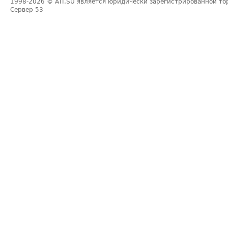
1998-2026
© ATI.SU является юридически зарегистрированной то
Сервер
53