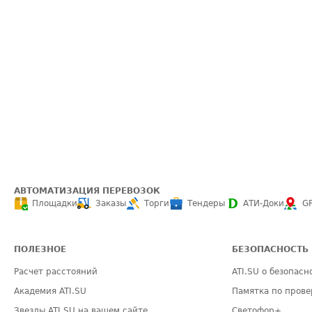
АВТОМАТИЗАЦИЯ ПЕРЕВОЗОК
Площадки
Заказы
Торги
Тендеры
АТИ-Доки
G
ПОЛЕЗНОЕ
БЕЗОПАСНОСТЬ
Расчет расстояний
ATI.SU о безопасн
Академия ATI.SU
Памятка по прове
Звезды ATI.SU на вашем сайте
Светофор+