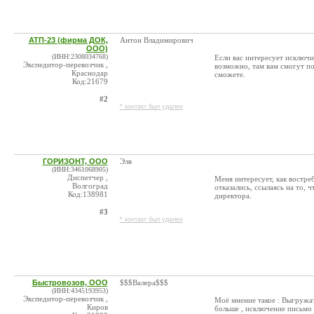
АТП-23 (фирма ДОК,
Антон Владимирович
ООО)
(ИНН:2308034768)
Если вас интересует исключи
Экспедитор-перевозчик ,
возможно, там вам смогут п
Краснодар
сможете.
Код:21679
#2
* контакт был удален
ГОРИЗОНТ, ООО
Эля
(ИНН:3461068905)
Диспетчер ,
Меня интересует, как востре
Волгоград
отказались, ссылаясь на то, 
Код:138981
директора.
#3
* контакт был удален
Быстровозов, ООО
$$$Валера$$$
(ИНН:4345193953)
Экспедитор-перевозчик ,
Моё мнение такое : Выгружа
Киров
больше , исключение письмо 