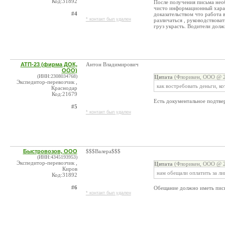
Код:31892
После получения письма необ
чисто информационный характ
#4
доказательством что работа 
* контакт был удален
различаться , руководствов
груз украсть. Водители должн
АТП-23 (фирма ДОК,
Антон Владимирович
ООО)
(ИНН:2308034768)
Цитата
(Флорикен, ООО @ 2
Экспедитор-перевозчик ,
как востребовать деньги, к
Краснодар
Код:21679
Есть документальное подтве
#5
* контакт был удален
Быстровозов, ООО
$$$Валера$$$
(ИНН:4345193953)
Экспедитор-перевозчик ,
Цитата
(Флорикен, ООО @ 2
Киров
нам обещали оплатить за л
Код:31892
#6
Обещание должно иметь пись
* контакт был удален