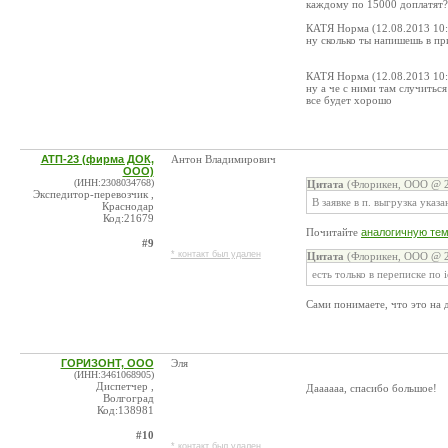
каждому по 15000 доплатят?
КАТЯ Норма (12.08.2013 10:
ну сколько ты напишешь в пр
КАТЯ Норма (12.08.2013 10:
ну а че с ними там случитьс
все будет хорошо
АТП-23 (фирма ДОК,
Антон Владимирович
ООО)
(ИНН:2308034768)
Цитата
(Флорикен, ООО @ 2
Экспедитор-перевозчик ,
В заявке в п. выгрузка указа
Краснодар
Код:21679
Почитайте
аналогичную те
#9
* контакт был удален
Цитата
(Флорикен, ООО @ 2
есть только в переписке по 
Сами понимаете, что это на д
ГОРИЗОНТ, ООО
Эля
(ИНН:3461068905)
Диспетчер ,
Даааааа, спасибо большое!
Волгоград
Код:138981
#10
* контакт был удален