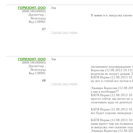
ГОРИЗОНТ, ООО
Эля
(ИНН:3461068905)
Диспетчер ,
В заявке в п. выгрузка указан
Волгоград
Код:138981
#7
* контакт был удален
ГОРИЗОНТ, ООО
Эля
(ИНН:3461068905)
Диспетчер ,
письменное подтверждение об
Волгоград
Борисова (12.08.2013 10:13)
Код:138981
водители не поедут дальше 
КАТЯ Норма (12.08.2013 10:
#8
ну вот и считай все потом 
* контакт был удален
Эльмира Борисова (12.08.201
а как я пообещаю??
КАТЯ Норма (12.08.2013 10:
просто сейчас мы ничео не с
оплачивать куда он денеться
КАТЯ Норма (12.08.2013 10:
все будет хорошо менеджер к
КАТЯ Норма (12.08.2013 10:
наша юрист еще им позванила
за выгрузку они сказалаи хо
Эльмира Борисова (12.08.201