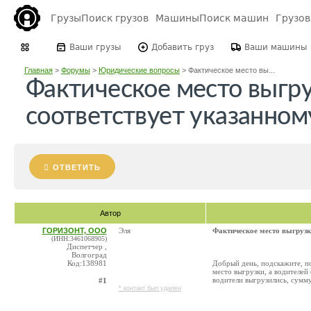
Грузы
Поиск грузов
Машины
Поиск машин
Грузо
Ваши грузы
Добавить груз
Ваши машины
Главная
>
Форумы
>
Юридические вопросы
>
Фактическое место вы...
Фактическое место выгру
соответствует указанному
ОТВЕТИТЬ
Автор
ГОРИЗОНТ, ООО
Эля
Фактическое место выгрузки
(ИНН:3461068905)
Диспетчер ,
Волгоград
Код:138981
Добрый день, подскажите, по
место выгрузки, а водителей
водители выгрузились, сумму,
#1
* контакт был удален