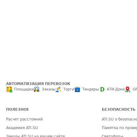
АВТОМАТИЗАЦИЯ ПЕРЕВОЗОК
Площадки
Заказы
Торги
Тендеры
АТИ-Доки
G
ПОЛЕЗНОЕ
БЕЗОПАСНОСТЬ
Расчет расстояний
ATI.SU о безопасн
Академия ATI.SU
Памятка по прове
Звезды ATI.SU на вашем сайте
Светофор+