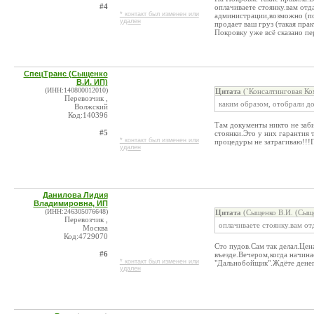
#4
оплачиваете стоянку.вам от
* контакт был изменен или
администрации,возможно (по
удален
продает ваш груз (такая прак
Покровку уже всё сказано пер
СпецТранс (Сыщенко
В.И. ИП)
(ИНН:140800012010)
Цитата
(`Консалтинговая К
Перевозчик ,
каким образом, отобрали д
Волжский
Код:140396
Там документы никто не заби
#5
стоянки.Это у них гарантия 
* контакт был изменен или
процедуры не затрагиваю!!!П
удален
Данилова Лидия
Владимировна, ИП
(ИНН:246305076648)
Цитата
(Сыщенко В.И. (Сыще
Перевозчик ,
оплачиваете стоянку.вам о
Москва
Код:4729070
Сто пудов.Сам так делал.Це
#6
въезде.Вечером,когда начина
* контакт был изменен или
"Дальнобойщик".Ждёте денег 
удален