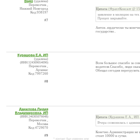
Вадо
(удалена)
Перевозчик ,
Нижний Новгород
Цитата
(ФрахтКонсалт @ 15.
Код:938197
заявление в милицию на тех
Прицеп закрывайте.
#7
Антон..юрдически ты конечно
государство..
Курашова Е.А. ИП
(удалена)
(ИНН:524309054090)
Всем большое спасибо за со
Перевозчик ,
водителя.Спасибо, люди оказ
Арзамас
Обещал сегодня перегрузить
Код:7997260
#8
Данилова Лидия
Владимировна, ИП
(ИНН:246305076648)
Цитата
(Курашова Е.А., ИП 
Перевозчик ,
Вчера созвонилась с админ
Москва
Код:4729070
Конечно.Администрации не в
#9
стоит 10000 в сутки.
* контакт был изменен или