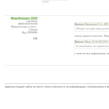
удален
ФрахтКонсалт, ООО
(удалена)
(ИНН:6318191904)
Цитата
(Курашова Е.А., ИП 
Юридические услуги ,
Обещал сегодня перегрузит
Самара
Код:2899686
сначал деньги получите. Вер
#10
Цитата
(Вадо @ 16.08.2011 
но реалзовать это практиче
у меня не вся информация, к
Администрация сайта не несет ответственности за информацию, публикуемую в ф