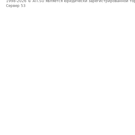
1998-2026
© ATI.SU является юридически зарегистрированной то
Сервер
53