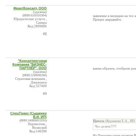
ФрахтКонсалт, ООО
(удалена)
(ИНН:6318191904)
заявление в милицию на тех к
Юридические услуги ,
Прицеп закрывайте.
Самара
Код:2899686
#2
"Консалтинговая
Компания "БИЗНЕС-
ПАРТНЁР", ООО
каким образом, отобрали до
(удалена)
(ИНН:5249090280)
Страховая компания ,
Дзержинск
Код:327609
#3
СпецТранс (Сыщенко
В.И. ИП)
(ИНН:140800012010)
Цитата
(Курашова Е.А., ИП 
Перевозчик ,
Что делать????
Волжский
Код:140396
На Покровке такие правила.