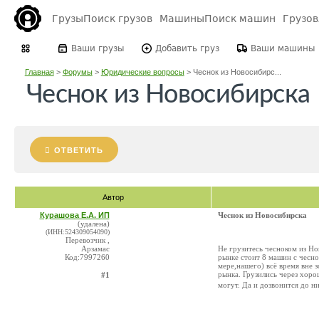
Грузы
Поиск грузов
Машины
Поиск машин
Грузо
Ваши грузы
Добавить груз
Ваши машины
Главная
>
Форумы
>
Юридические вопросы
>
Чеснок из Новосибирс...
Чеснок из Новосибирска
ОТВЕТИТЬ
Автор
Курашова Е.А. ИП
Чеснок из Новосибирска
(удалена)
(ИНН:524309054090)
Перевозчик ,
Арзамас
Не грузитесь чесноком из Но
Код:7997260
рынке стоит 8 машин с чесно
мере,нашего) всё время вне 
рынка. Грузились через хор
#1
могут. Да и дозвонится до н