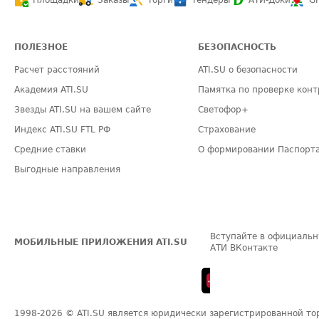
Площадки
Заказы
Торги
Тендеры
АТИ-Доки
G
ПОЛЕЗНОЕ
БЕЗОПАСНОСТЬ
Расчет расстояний
ATI.SU о безопасности
Академия ATI.SU
Памятка по проверке конт
Звезды ATI.SU на вашем сайте
Светофор+
Индекс ATI.SU FTL РФ
Страхование
Средние ставки
О формировании Паспорт
Выгодные направления
Вступайте в официальн
МОБИЛЬНЫЕ ПРИЛОЖЕНИЯ ATI.SU
АТИ ВКонтакте
1998-2026
© ATI.SU является юридически зарегистрированной то