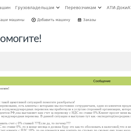
ашин
Грузовладельцам
Перевозчикам
АТИ-Доки
А
Ваши машины
Добавить машину
Заказы
омогите!
Сообщение
огите!
 такой щекотливой ситуацией помогите разобраться!
еревозками, есть клиенты с которыми мы постоянно сотрудничаем, один из клиентов предло
а осущ.международных перевозок мы прибегнули к услугам сторонней организации, котороя
дентом РФ,она выставляет нам счет за перевозку с НДС по ставке 0%.Клиент просит меня в
о муждународная перевозка. В данной ситуации я выступаю тут как -экспедитор(посредник
вить счет с 0% ставкой ???Если да, то почему???
 по ставке 0% ,то в конце месяца я должна буду это как-то обосновать в налоговой,что я не 
 счет клиенту с НДС 18%, то он откажется мне платить по стольку по скольку ему тоже над