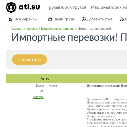
Грузы
Поиск грузов
Машины
Поиск м
Все сервисы
Ваши грузы
Добавить груз
Главная
>
Форумы
>
Юридические вопросы
>
Импортные перевозки!...
Импортные перевозки! П
ОТВЕТИТЬ
Автор
Юлия
Юлия
Импортные перевозки! Пом
#1
Наверх
Добрый день!Я столкнулась с
Наша фирма занимается рос.п
нашей фирмы нет лицензии н
Данная организация явл.рези
обосновывая это тем ,что эт
Вопрос у меня такой:
Моя фирма имеет право выста
Если я выставлю счет без НДС
числюсь . А если я выставлю