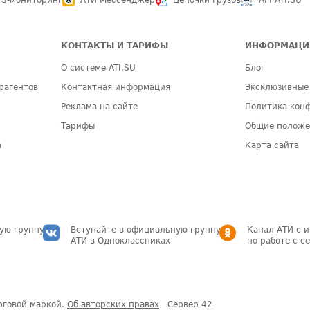
PS-мониторинг
АТИ Мессенджер
Цепочки грузов
API ATI.SU
КОНТАКТЫ И ТАРИФЫ
ИНФОРМАЦИ
О системе ATI.SU
Блог
рагентов
Контактная информация
Эксклюзивные
Реклама на сайте
Политика кон
Тарифы
Общие полож
а
Карта сайта
ую группу
Вступайте в официальную группу
Канал АТИ с 
АТИ в Одноклассниках
по работе с с
рговой маркой.
Об авторских правах
Сервер
42