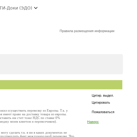
ТИ-Доки (ЭДО)
Правила размещения информации
Цитир. выдел.
Цитировать
жил осуществить перевозку из Европы. Т.к. у
Пожаловаться
 имеет право на доставку товара из европы.
ыставить им счет тоже НДС по ставке 0%
 меджу моим клиетом и перевозчиком).
Наверх
могу сделать т.к. я ни в каких документах не
о подтвердить факт международной перевозке .Что