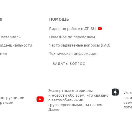
Я
ПОМОЩЬ
Видео по работе с ATI.SU
 материалы
Полезное по перевозкам
фиденциальности
Часто задаваемые вопросы (FAQ)
ения
Техническая информация
ЗАДАТЬ ВОПРОС
Экспертные материалы
Узна
и новости обо всем, что связано
инструкциями
возм
с автомобильными
ервисом
свеж
грузоперевозками, на нашем
логи
Дзене