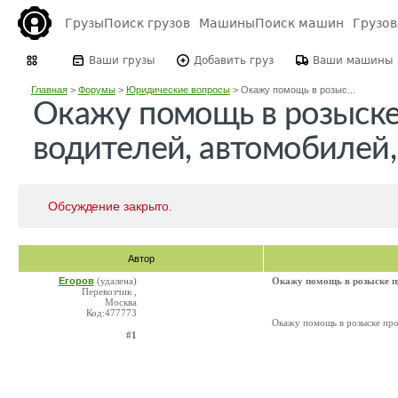
Грузы
Поиск грузов
Машины
Поиск машин
Грузо
Ваши грузы
Добавить груз
Ваши машины
Главная
>
Форумы
>
Юридические вопросы
>
Окажу помощь в розыс...
Окажу помощь в розыск
водителей, автомобилей, 
Обсуждение закрыто.
Автор
Егоров
(удалена)
Окажу помощь в розыске пр
Перевозчик ,
Москва
Код:477773
Окажу помощь в розыске проп
#1