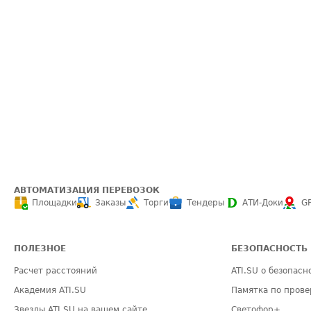
АВТОМАТИЗАЦИЯ ПЕРЕВОЗОК
Площадки
Заказы
Торги
Тендеры
АТИ-Доки
G
ПОЛЕЗНОЕ
БЕЗОПАСНОСТЬ
Расчет расстояний
ATI.SU о безопасн
Академия ATI.SU
Памятка по прове
Звезды ATI.SU на вашем сайте
Светофор+