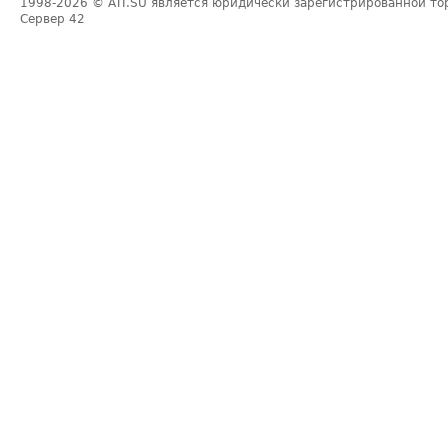
1998-2026
© ATI.SU является юридически зарегистрированной то
Сервер
42