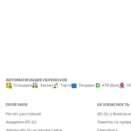
АВТОМАТИЗАЦИЯ ПЕРЕВОЗОК
Площадки
Заказы
Торги
Тендеры
АТИ-Доки
G
ПОЛЕЗНОЕ
БЕЗОПАСНОСТЬ
Расчет расстояний
ATI.SU о безопасн
Академия ATI.SU
Памятка по прове
Звезды ATI.SU на вашем сайте
Светофор+