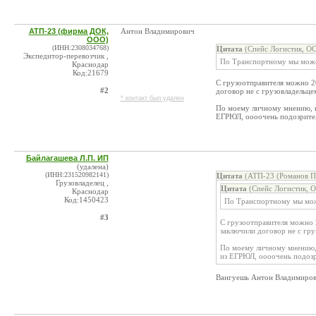
АТП-23 (фирма ДОК,
Антон Владимирович
ООО)
(ИНН:2308034768)
Цитата
(Спейс Логистик, ОО
Экспедитор-перевозчик ,
По Транспортному мы можем 
Краснодар
Код:21679
С грузоотправителя можно 2
#2
договор не с грузовладельце
* контакт был удален
По моему личному мнению, в
ЕГРЮЛ, оооочень подозрите
Байлагашева Л.П. ИП
(удалена)
(ИНН:231520982141)
Цитата
(АТП-23 (Романов П.
Грузовладелец ,
Цитата
(Спейс Логистик, 
Краснодар
Код:1450423
По Транспортному мы можем
#3
С грузоотправителя можно 
заключили договор не с гру
По моему личному мнению, 
из ЕГРЮЛ, оооочень подозр
Вангуешь Антон Владимирови