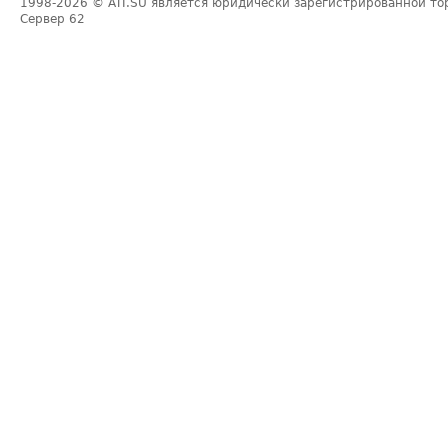
1998-2026
© ATI.SU является юридически зарегистрированной то
Сервер
62