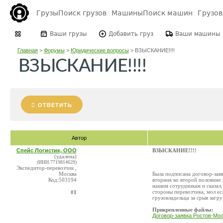
Грузы
Поиск грузов
Машины
Поиск машин
Грузо
Ваши грузы
Добавить груз
Ваши машины
Главная
>
Форумы
>
Юридические вопросы
>
ВЗЫСКАНИЕ!!!!
ВЗЫСКАНИЕ!!!!
ОТВЕТИТЬ
Автор
Спейс Логистик, ООО
ВЗЫСКАНИЕ!!!!
(удалена)
(ИНН:7719814629)
Экспедитор-перевозчик ,
Москва
Была подписана договор-заяв
Код:503194
вторник во второй половине
нашим сотрудникам и сказал, 
стороны перевозчика, мол е
#1
грузовладельца за срыв загр
Прикрепленные файлы:
Договор-заявка Ростов-Мос