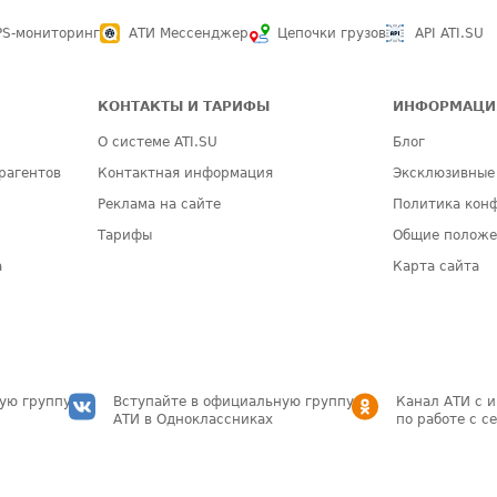
PS-мониторинг
АТИ Мессенджер
Цепочки грузов
API ATI.SU
КОНТАКТЫ И ТАРИФЫ
ИНФОРМАЦИ
О системе ATI.SU
Блог
рагентов
Контактная информация
Эксклюзивные
Реклама на сайте
Политика кон
Тарифы
Общие полож
а
Карта сайта
ую группу
Вступайте в официальную группу
Канал АТИ с 
АТИ в Одноклассниках
по работе с с