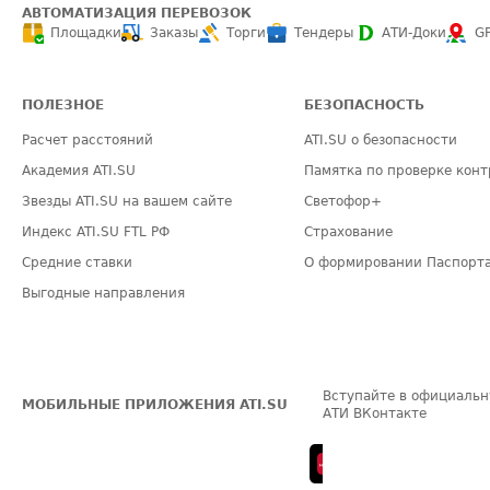
АВТОМАТИЗАЦИЯ ПЕРЕВОЗОК
Площадки
Заказы
Торги
Тендеры
АТИ-Доки
G
ПОЛЕЗНОЕ
БЕЗОПАСНОСТЬ
Расчет расстояний
ATI.SU о безопасности
Академия ATI.SU
Памятка по проверке конт
Звезды ATI.SU на вашем сайте
Светофор+
Индекс ATI.SU FTL РФ
Страхование
Средние ставки
О формировании Паспорт
Выгодные направления
Вступайте в официальн
МОБИЛЬНЫЕ ПРИЛОЖЕНИЯ ATI.SU
АТИ ВКонтакте