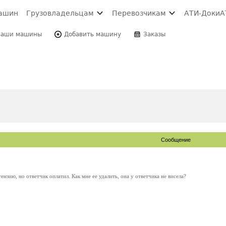
ашин
Грузовладельцам
Перевозчикам
АТИ-Доки
А
Ваши машины
Добавить машину
Заказы
Сообщение
ензию, но ответчик оплатил. Как мне ее удалить, она у ответчика не висела?