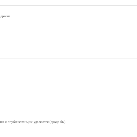
держки
.
ны и опубликованы,не удаляются (вроде бы).