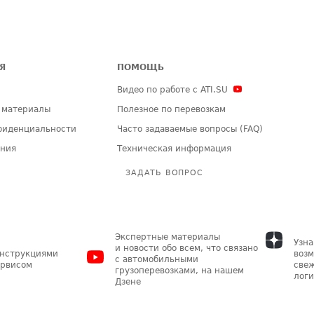
Я
ПОМОЩЬ
Видео по работе с ATI.SU
 материалы
Полезное по перевозкам
фиденциальности
Часто задаваемые вопросы (FAQ)
ения
Техническая информация
ЗАДАТЬ ВОПРОС
Экспертные материалы
Узна
и новости обо всем, что связано
инструкциями
возм
с автомобильными
ервисом
свеж
грузоперевозками, на нашем
логи
Дзене