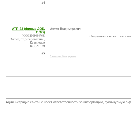
#4
АТП-23 (фирма ДОК,
Антон Владимирович
ООО)
(ИНН:2308034768)
Экс-должник может самостоят
Экспедитор-перевозчик ,
Краснодар
Код:21679
#5
* контакт был удален
Администрация сайта не несет ответственности за информацию, публикуемую в ф