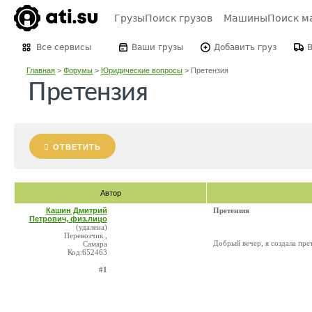
Грузы
Поиск грузов
Машины
Поиск м
Все сервисы
Ваши грузы
Добавить груз
Главная
>
Форумы
>
Юридические вопросы
>
Претензия
Претензия
ОТВЕТИТЬ
Автор
Кашин Дмитрий
Претензия
Петрович, физ.лицо
(удалена)
Перевозчик ,
Добрый вечер, я создала прет
Самара
Код:652463
#1