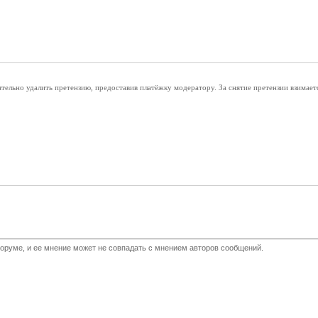
ельно удалить претензию, предоставив платёжку модератору. За снятие претензии взимает
оруме, и ее мнение может не совпадать с мнением авторов сообщений.