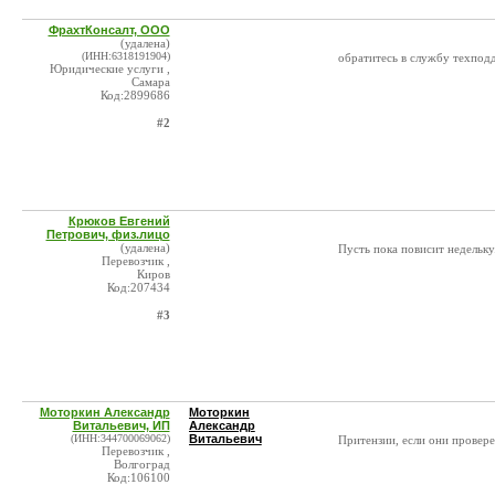
ФрахтКонсалт, ООО
(удалена)
(ИНН:6318191904)
обратитесь в службу техпод
Юридические услуги ,
Самара
Код:2899686
#2
Крюков Евгений
Петрович, физ.лицо
(удалена)
Пусть пока повисит недельку
Перевозчик ,
Киров
Код:207434
#3
Моторкин Александр
Моторкин
Витальевич, ИП
Александр
(ИНН:344700069062)
Витальевич
Притензии, если они провере
Перевозчик ,
Волгоград
Код:106100