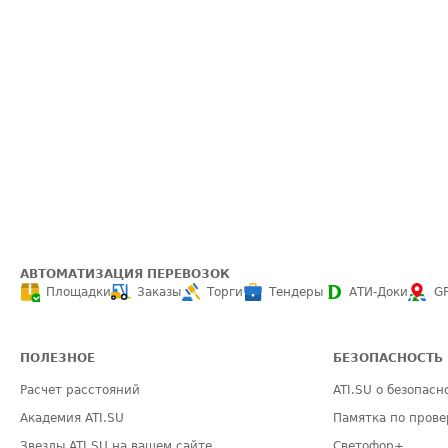
АВТОМАТИЗАЦИЯ ПЕРЕВОЗОК
Площадки
Заказы
Торги
Тендеры
АТИ-Доки
G
ПОЛЕЗНОЕ
БЕЗОПАСНОСТЬ
Расчет расстояний
ATI.SU о безопасн
Академия ATI.SU
Памятка по прове
Звезды ATI.SU на вашем сайте
Светофор+