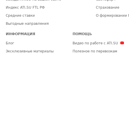
Индекс ATI.SU FTL РФ
Страхование
Средние ставки
О формировании 
Выгодные направления
ИНФОРМАЦИЯ
ПОМОЩЬ
Блог
Видео по работе с ATI.SU
Эксклюзивные материалы
Полезное по перевозкам
Политика конфиденциальности
Часто задаваемые вопросы (FA
Общие положения
Техническая информация
Карта сайта
ЗАДАТЬ ВОПРОС