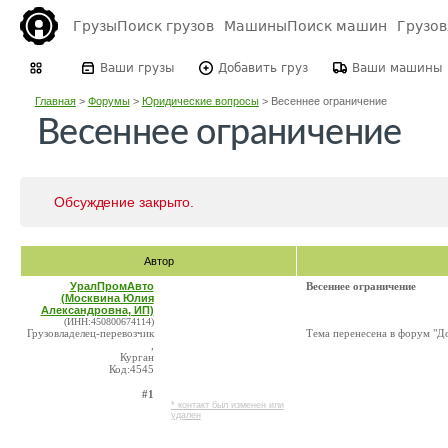
Грузы
Поиск грузов
Машины
Поиск машин
Грузо
Ваши грузы
Добавить груз
Ваши машины
Главная
>
Форумы
>
Юридические вопросы
>
Весеннее ограничение
Весеннее ограничение
Обсуждение закрыто.
Автор
УралПромАвто
Весеннее ограничение
(Москвина Юлия
Александровна, ИП)
(ИНН:450800674114)
Грузовладелец-перевозчик
Тема перенесена в форум "Д
,
Курган
Код:4545
#1
* контакт был изменен или
удален