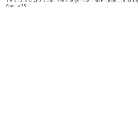
1998-2026
© ATI.SU является юридически зарегистрированной то
Сервер
55