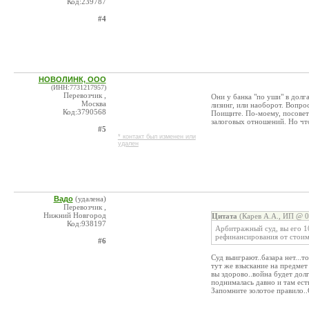
Код:239787
#4
НОВОЛИНК, ООО
(ИНН:7731217957)
Перевозчик ,
Они у банка "по уши" в долг
Москва
лизинг, или наоборот. Вопро
Код:3790568
Поищите. По-моему, посовето
залоговых отношений. Но чт
#5
* контакт был изменен или
удален
Вадо
(удалена)
Перевозчик ,
Нижний Новгород
Цитата
(Карев А.А., ИП @ 0
Код:938197
Арбитражный суд, вы его 1
рефинансирования от стоимо
#6
Суд выиграют..базара нет...т
тут же взыскание на предмет 
вы здорово..война будет дол
поднималась давно и там ес
Запомните золотое правило..