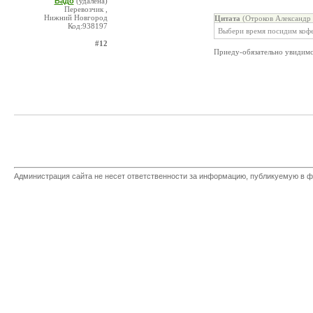
Вадо
(удалена)
Перевозчик ,
Нижний Новгород
Цитата
(Отроков Александр 
Код:938197
Выбери время посидим коф
#12
Приеду-обязательно увидимся.
Администрация сайта не несет ответственности за информацию, публикуемую в ф