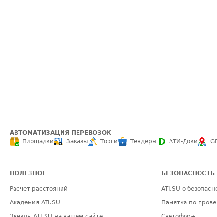
АВТОМАТИЗАЦИЯ ПЕРЕВОЗОК
Площадки
Заказы
Торги
Тендеры
АТИ-Доки
G
ПОЛЕЗНОЕ
БЕЗОПАСНОСТЬ
Расчет расстояний
ATI.SU о безопасн
Академия ATI.SU
Памятка по прове
Звезды ATI.SU на вашем сайте
Светофор+