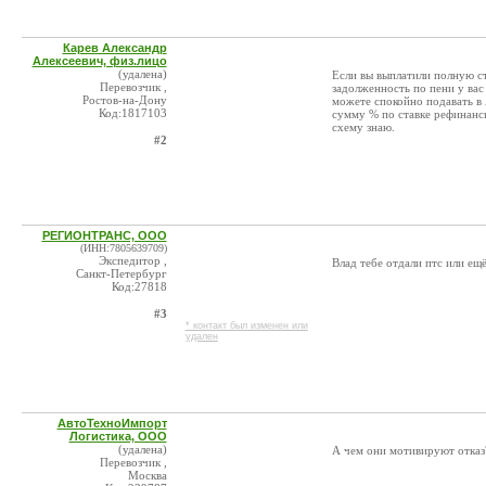
Карев Александр
Алексеевич, физ.лицо
(удалена)
Если вы выплатили полную ст
Перевозчик ,
задолженность по пени у вас
Ростов-на-Дону
можете спокойно подавать в
Код:1817103
сумму % по ставке рефинанси
схему знаю.
#2
РЕГИОНТРАНС, ООО
(ИНН:7805639709)
Экспедитор ,
Влад тебе отдали птс или ещё
Санкт-Петербург
Код:27818
#3
* контакт был изменен или
удален
АвтоТехноИмпорт
Логистика, ООО
(удалена)
А чем они мотивируют отказ
Перевозчик ,
Москва