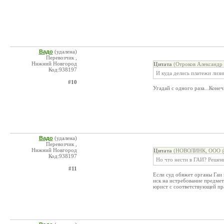
Вадо
(удалена)
Перевозчик ,
Нижний Новгород
Цитата
(Отроков Александр 
Код:938197
И куда делись платежи лизи
#10
Угадай с одного раза...Коне
Вадо
(удалена)
Перевозчик ,
Нижний Новгород
Цитата
(НОВОЛИНК, ООО @ 
Код:938197
Но что нести в ГАИ? Решен
#11
Если суд обяжет органы Гаи 
иск на истребование предмет
юрист с соответствующей пра