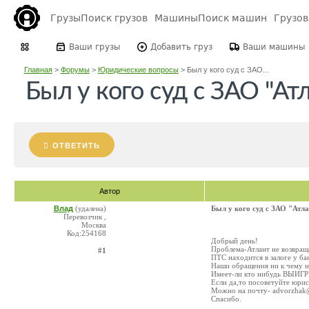
Грузы
Поиск грузов
Машины
Поиск машин
Грузо
Ваши грузы
Добавить груз
Ваши машины
Главная
>
Форумы
>
Юридические вопросы
>
Был у кого суд с ЗАО...
Был у кого суд с ЗАО "Ат
ОТВЕТИТЬ
Автор
Влад
(удалена)
Был у кого суд с ЗАО "Атл
Перевозчик ,
Москва
Код:254168
Добрый день!
Проблема-Атлант не возвращ
#1
ПТС находится в залоге у ба
Наши обращения ни к чему не
Имеет-ли кто нибудь ВЫИГ
Если да,то посоветуйте юрис
Можно на почту- advorzhak
Спасибо.