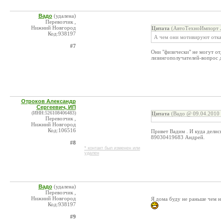
Вадо
(удалена)
Перевозчик ,
Нижний Новгород
Цитата
(АвтоТехноИмпорт Л
Код:938197
А чем они мотивируют отка
#7
Они "физически" не могут от
лизингополучателей-вопрос 
Отроков Александр
Сергеевич, ИП
(ИНН:526108406483)
Цитата
(Вадо @ 09.04.2010 
Перевозчик ,
Нижний Новгород
Код:106516
Привет Вадим . И куда делис
89030419683 Андрей.
#8
* контакт был изменен или
удален
Вадо
(удалена)
Перевозчик ,
Нижний Новгород
Я дома буду не раньше чем н
Код:938197
#9