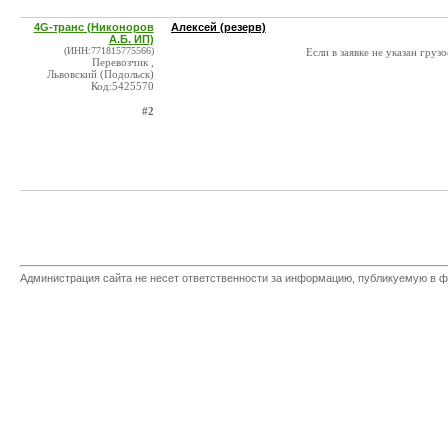
4G-транс (Никоноров
Алексей (резерв)
А.Б. ИП)
(ИНН:771815775566)
Если в заявке не указан гру
Перевозчик ,
Львовский (Подольск)
Код:5425570
#2
Администрация сайта не несет ответственности за информацию, публикуемую в ф