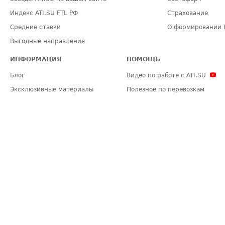
Индекс ATI.SU FTL РФ
Страхование
Средние ставки
О формировании 
Выгодные направления
ИНФОРМАЦИЯ
ПОМОЩЬ
Блог
Видео по работе с ATI.SU
Эксклюзивные материалы
Полезное по перевозкам
Политика конфиденциальности
Часто задаваемые вопросы (FA
Общие положения
Техническая информация
Карта сайта
ЗАДАТЬ ВОПРОС