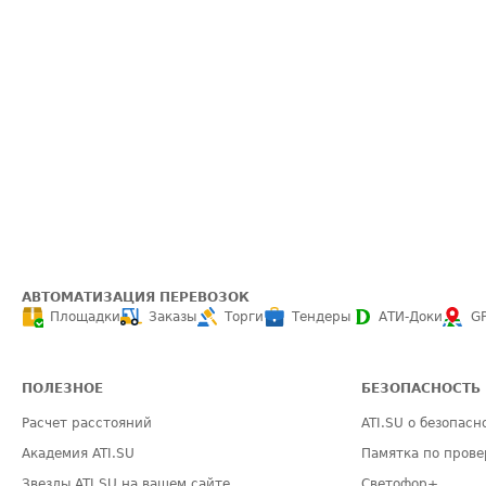
АВТОМАТИЗАЦИЯ ПЕРЕВОЗОК
Площадки
Заказы
Торги
Тендеры
АТИ-Доки
G
ПОЛЕЗНОЕ
БЕЗОПАСНОСТЬ
Расчет расстояний
ATI.SU о безопасн
Академия ATI.SU
Памятка по прове
Звезды ATI.SU на вашем сайте
Светофор+