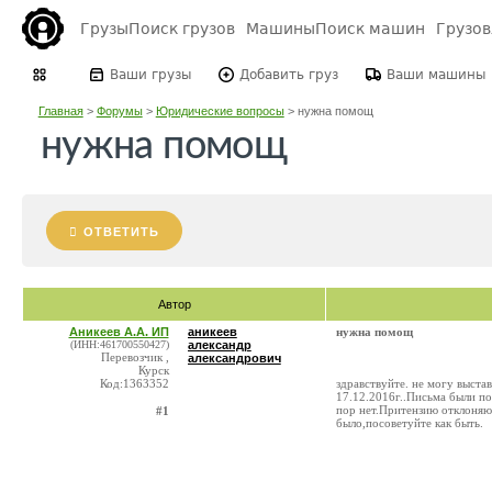
Грузы
Поиск грузов
Машины
Поиск машин
Грузо
Ваши грузы
Добавить груз
Ваши машины
Главная
>
Форумы
>
Юридические вопросы
>
нужна помощ
нужна помощ
ОТВЕТИТЬ
Автор
Аникеев А.А. ИП
аникеев
нужна помощ
(ИНН:461700550427)
александр
Перевозчик ,
александрович
Курск
Код:1363352
здравствуйте. не могу выста
17.12.2016г..Письма были по
пор нет.Притензию отклоняю
#1
было,посоветуйте как быть.