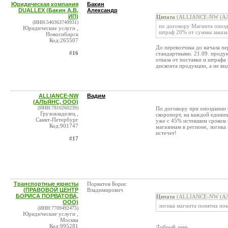
Юридическая компания
Бакин
DUALLEX (Бакин А.В.
Александр
ИП)
Цитата
(ALLIANCE-NW (АЛЬ
(ИНН:540363749931)
по договору Магнита опозда
Юридические услуги ,
штраф 20% от суммы заказа
Новосибирск
Код:265507
До перевозчика до начала пе
#16
стандартными. 21.09. проду
отказа от поставки и штраф
дисконта продукции, а не в
ALLIANCE-NW
Вадим
(АЛЬЯНС, ООО)
(ИНН:7816260239)
По договору при опоздании б
Грузовладелец ,
скоропорт, на каждой единиц
Санкт-Петербург
уже с 45% истекшим сроком г
Код:901747
магазинам в регионе, логика
истечет!
#17
Транспортные юристы
Порватов Борис
(ПРАВОВОЙ ЦЕНТР
Владимирович
БОРИСА ПОРВАТОВА,
Цитата
(ALLIANCE-NW (АЛЬ
ООО)
логика магнита понятна пок
(ИНН:7709492475)
Юридические услуги ,
Москва
Код:995281
Добрый день.