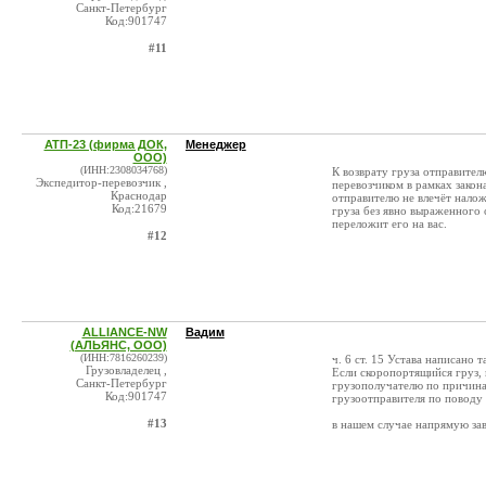
Санкт-Петербург
Код:901747
#11
АТП-23 (фирма ДОК,
Менеджер
ООО)
(ИНН:2308034768)
К возврату груза отправител
Экспедитор-перевозчик ,
перевозчиком в рамках закона
Краснодар
отправителю не влечёт налож
Код:21679
груза без явно выраженного 
переложит его на вас.
#12
ALLIANCE-NW
Вадим
(АЛЬЯНС, ООО)
(ИНН:7816260239)
ч. 6 ст. 15 Устава написано т
Грузовладелец ,
Если скоропортящийся груз,
Санкт-Петербург
грузополучателю по причинам
Код:901747
грузоотправителя по поводу 
#13
в нашем случае напрямую зав