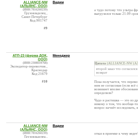
ALLIANCE-NW
Вадим
(АЛЬЯНС, ООО)
(ИНН:7816260239)
а чудо потому что ультра фр
Грузовладелец ,
выгрузился только 21.09 сро
Санкт-Петербург
Код:901747
#9
АТП-23 (фирма ДОК,
Менеджер
ООО)
(ИНН:2308034768)
Цитата
(ALLIANCE-NW (АЛЬ
Экспедитор-перевозчик ,
второй заказ что согласилс
Краснодар
возврат
Код:21679
#10
Пока получается, что перево
ним не согласован (если всё 
возникнет вполне обоснованн
определили?
Чудо и растишка — это из др
никому о том, что вообще-то 
вопрос начнёт исследовать, 
ALLIANCE-NW
Вадим
(АЛЬЯНС, ООО)
(ИНН:7816260239)
отказ в приемке к чему веде
Грузовладелец ,