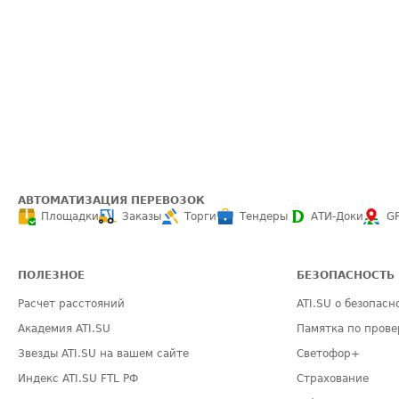
АВТОМАТИЗАЦИЯ ПЕРЕВОЗОК
Площадки
Заказы
Торги
Тендеры
АТИ-Доки
G
ПОЛЕЗНОЕ
БЕЗОПАСНОСТЬ
Расчет расстояний
ATI.SU о безопасн
Академия ATI.SU
Памятка по прове
Звезды ATI.SU на вашем сайте
Светофор+
Индекс ATI.SU FTL РФ
Страхование