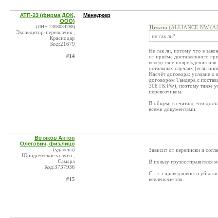
АТП-23 (фирма ДОК,
Менеджер
ООО)
(ИНН:2308034768)
Цитата
(ALLIANCE-NW (АЛЬ
Экспедитор-перевозчик ,
не так ли?
Краснодар
Код:21679
Не так ли, потому что в зако
#14
от приёма доставленного гр
вследствие повреждения или 
остальных случаях (если ино
Насчёт договора: условие о 
договором Тандера с поставщ
308 ГК РФ), поэтому такое 
перевозчиком.
В общем, я считаю, что дост
всеми документами.
Вотяков Антон
Олегович, физ.лицо
(удалена)
Зависит от переписки и согл
Юридические услуги ,
Самара
В пользу грузоотправителя м
Код:3737936
С т.з. справедливости убытк
#15
вселенское зло.