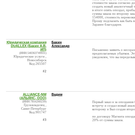
стоимости заказа согласно д
создать новый аналогичный т
в итоге опять опоздал, приб
суммы заказа по второму зак
154000, стоимость перевозк
Прошу подсказать как быть 
Заранее благодарен.
Юридическая компания
Бакин
DUALLEX (Бакин А.В.
Александр
ИП)
Письменно заявить о несора
(ИНН:540363749931)
предполагаемых убытков. Эт
Юридические услуги ,
уведомлен, что вы переделыв
Новосибирск
Код:265507
#2
ALLIANCE-NW
Вадим
(АЛЬЯНС, ООО)
(ИНН:7816260239)
Первый заказ и за опоздания
Грузовладелец ,
встречу и создал новый анал
Санкт-Петербург
которому и Был создан второй
Код:901747
по договору Магнита опоздан
#3
20% от суммы заказа.