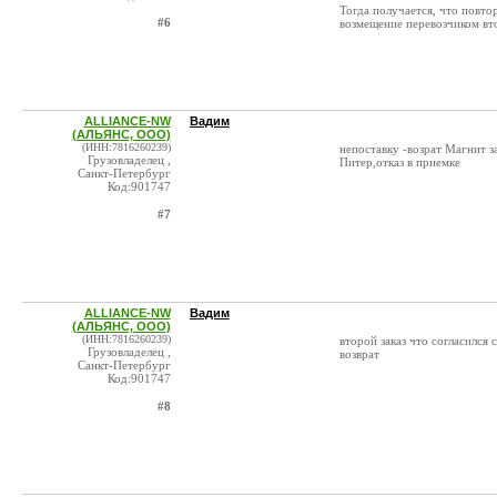
Тогда получается, что повто
#6
возмещение перевозчиком вто
ALLIANCE-NW
Вадим
(АЛЬЯНС, ООО)
(ИНН:7816260239)
непоставку -возрат Магнит з
Грузовладелец ,
Питер,отказ в приемке
Санкт-Петербург
Код:901747
#7
ALLIANCE-NW
Вадим
(АЛЬЯНС, ООО)
(ИНН:7816260239)
второй заказ что согласился 
Грузовладелец ,
возврат
Санкт-Петербург
Код:901747
#8