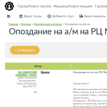
Грузы
Поиск грузов
Машины
Поиск машин
Грузо
Ваши грузы
Добавить груз
Ваши машины
Главная
>
Форумы
>
Юридические вопросы
>
Опоздание на а/м на ...
Опоздание на а/м на РЦ
ОТВЕТИТЬ
Автор
ALLIANCE-NW
Вадим
Опоздание на а/м на РЦ Ма
(АЛЬЯНС, ООО)
(ИНН:7816260239)
Грузовладелец ,
Санкт-Петербург
Здравствуйте!
Код:901747
Мы являемся производителями
Взяли машину реф на рц Магн
#1
,подготовили товар с опозда
перевозчиком.
Опоздание с РЦ Магнит согла
машина не приехала, перевоз
была еще в пути. Так как ма