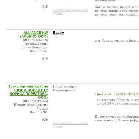
#18
Логика логикой, но если в д
* контакт был изменен или
приемки товара в том случае 
удален
приемки годного к реализаци
ALLIANCE-NW
Вадим
(АЛЬЯНС, ООО)
(ИНН:7816260239)
если бы в договоре не было с
Грузовладелец ,
Санкт-Петербург
Код:901747
#19
Транспортные юристы
Порватов Борис
(ПРАВОВОЙ ЦЕНТР
Владимирович
БОРИСА ПОРВАТОВА,
Цитата
(ALLIANCE-NW (АЛЬ
ООО)
по договору Магнита опозда
(ИНН:7709492475)
штраф 20% от суммы заказа
Юридические услуги ,
Москва
Код:995281
В этом случае да, требовани
#20
связано ни кто % по штрафу 
* контакт был изменен или
удален