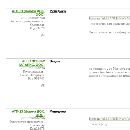
АТП-23 (фирма ДОК,
Менеджер
ООО)
(ИНН:2308034768)
Цитата
(ALLIANCE-NW (АЛЬ
Экспедитор-перевозчик ,
перевозчик сам назначил да
Краснодар
Код:21679
Он это сделал по телефону и
#4
ALLIANCE-NW
Вадим
(АЛЬЯНС, ООО)
(ИНН:7816260239)
по телефону , от Магнита ест
Грузовладелец ,
должен был быть полный возв
Санкт-Петербург
заказ и он спрашивал на когд
Код:901747
#5
АТП-23 (фирма ДОК,
Менеджер
ООО)
(ИНН:2308034768)
Цитата
(ALLIANCE-NW (АЛЬ
Экспедитор-перевозчик ,
по телефону
Краснодар
Код:21679