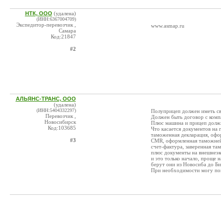
НТК, ООО
(удалена)
(ИНН:6367004709)
Экспедитор-перевозчик ,
www.asmap.ru
Самара
Код:21847
#2
АЛЬЯНС-ТРАНС, ООО
(удалена)
(ИНН:5404332297)
Полуприцеп должен иметь св
Перевозчик ,
Должен быть договор с комп
Новосибирск
Плюс машина и прицеп долж
Код:103685
Что касается документов на г
таможенная декларация, оф
#3
СМR, оформленная таможне
счет-фактура, заверенная т
плюс документы на внешнеэк
и это только начало, проще н
берут они из Новосиба до Би
При необходимости могу пом