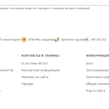
оруме, и ее мнение может не совпадать с мнением авторов сообщений.
PS-мониторинг
АТИ Мессенджер
Цепочки грузов
API ATI.SU
КОНТАКТЫ И ТАРИФЫ
ИНФОРМАЦИ
О системе ATI.SU
Блог
рагентов
Контактная информация
Эксклюзивные
Реклама на сайте
Политика кон
Тарифы
Общие полож
а
Карта сайта