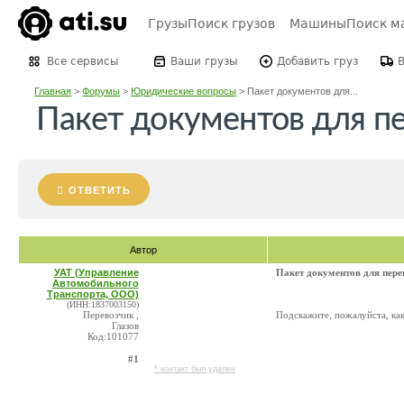
Грузы
Поиск грузов
Машины
Поиск м
Все сервисы
Ваши грузы
Добавить груз
Главная
>
Форумы
>
Юридические вопросы
>
Пакет документов для...
Пакет документов для пе
ОТВЕТИТЬ
Автор
УАТ (Управление
Пакет документов для пере
Автомобильного
Транспорта, ООО)
(ИНН:1837003150)
Перевозчик ,
Подскажите, пожалуйста, как
Глазов
Код:101077
#1
* контакт был удален