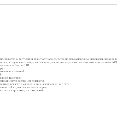
идетельство о допущении транспортного средства на международные перевозки, которое в
анией, которая имеет лицензию на международные перевозки, от этой компании-книжка М
ны иметь таблички TIR
руз:
ормленная таможней
й
аможней таможней
ономическую сделку, сертификаты
анять киргизскую машину, у них, как правило, все есть.
шкека 3-4 штуки баксов налом за реф.
очь и с киргизами, и с таможней