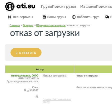
Грузы
Поиск грузов
Машины
Поиск м
Все сервисы
Ваши грузы
Добавить груз
Главная
>
Форумы
>
Юридические вопросы
>
отказ от загрузки
отказ от загрузки
ОТВЕТИТЬ
Автор
Автодоставка, ООО
Наталья Алексеевна
отказ от загрузки
(ИНН:5507249523)
Грузовладелец-перевозчик
,
Омск
была составлена заявка на пе
Код:526887
#1
* контакт был изменен или
удален