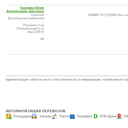
Тарачева Юлия
Анатольевна, физ.лицо
(удалена)
ЗАЯВКУ В СТУДИЮ.Акт соста
Грузовладелец-перевозчик
,
Отрадная ст-ца
(Отрадненский р-н)
Код:536814
#2
Администрация сайта не несет ответственности за информацию, публикуемую в ф
АВТОМАТИЗАЦИЯ ПЕРЕВОЗОК
Площадки
Заказы
Торги
Тендеры
АТИ-Доки
G