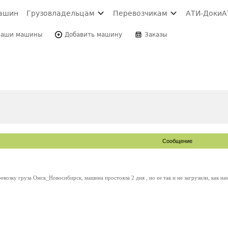
ашин
Грузовладельцам
Перевозчикам
АТИ-Доки
А
Ваши машины
Добавить машину
Заказы
Сообщение
ревозку груза Омск_Новосибирск, машина простояла 2 дня , но ее так и не загрузили, как на