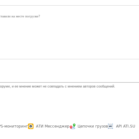
вили на месте погрузке?
оруме, и ее мнение может не совпадать с мнением авторов сообщений.
PS-мониторинг
АТИ Мессенджер
Цепочки грузов
API ATI.SU