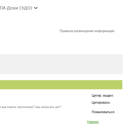
ТИ-Доки (ЭДО)
Правила размещения информации
Цитир. выдел.
Цитировать
м выставить претензию? как написать акт?
Пожаловаться
Наверх