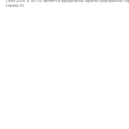
1998-2026
© ATI.SU является юридически зарегистрированной то
Сервер
61