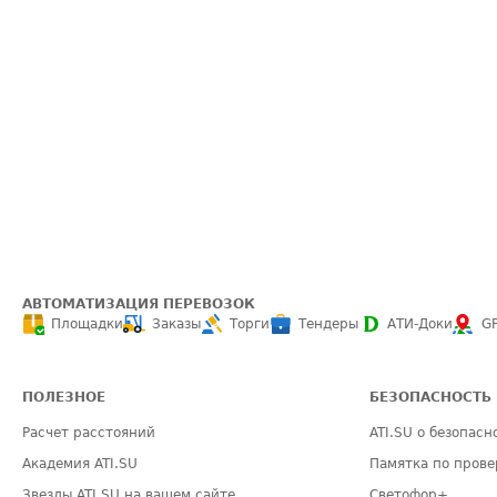
АВТОМАТИЗАЦИЯ ПЕРЕВОЗОК
Площадки
Заказы
Торги
Тендеры
АТИ-Доки
G
ПОЛЕЗНОЕ
БЕЗОПАСНОСТЬ
Расчет расстояний
ATI.SU о безопасн
Академия ATI.SU
Памятка по прове
Звезды ATI.SU на вашем сайте
Светофор+