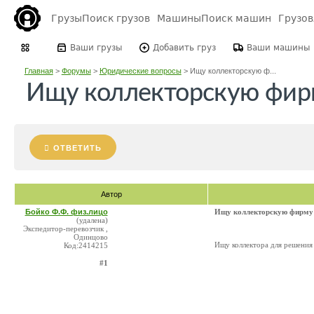
Грузы
Поиск грузов
Машины
Поиск машин
Грузо
Ваши грузы
Добавить груз
Ваши машины
Главная
>
Форумы
>
Юридические вопросы
>
Ищу коллекторскую ф...
Ищу коллекторскую фир
ОТВЕТИТЬ
Автор
Бойко Ф.Ф. физ.лицо
Ищу коллекторскую фирму 
(удалена)
Экспедитор-перевозчик ,
Одинцово
Ищу коллектора для решения
Код:2414215
#1