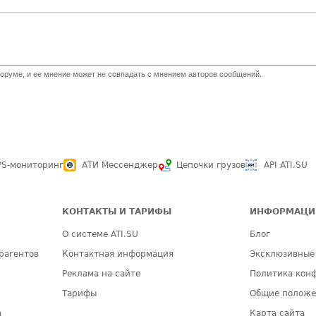
оруме, и ее мнение может не совпадать с мнением авторов сообщений.
PS-мониторинг
АТИ Мессенджер
Цепочки грузов
API ATI.SU
КОНТАКТЫ И ТАРИФЫ
ИНФОРМАЦИ
О системе ATI.SU
Блог
рагентов
Контактная информация
Эксклюзивные
Реклама на сайте
Политика кон
Тарифы
Общие полож
а
Карта сайта