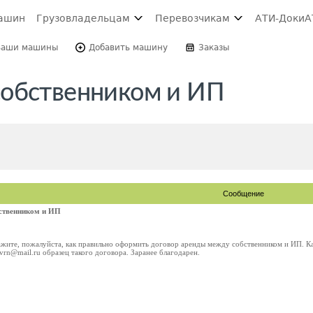
ашин
Грузовладельцам
Перевозчикам
АТИ-Доки
А
Ваши машины
Добавить машину
Заказы
собственником и ИП
Сообщение
ственником и ИП
жите, пожалуйста, как правильно оформить договор аренды между собственником и ИП. К
vrn@mail.ru образец такого договора. Заранее благодарен.