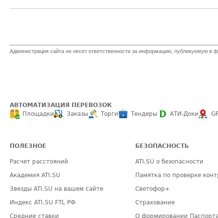
Администрация сайта не несет ответственности за информацию, публикуемую в ф
АВТОМАТИЗАЦИЯ ПЕРЕВОЗОК
Площадки
Заказы
Торги
Тендеры
АТИ-Доки
G
ПОЛЕЗНОЕ
БЕЗОПАСНОСТЬ
Расчет расстояний
ATI.SU о безопасности
Академия ATI.SU
Памятка по проверке конт
Звезды ATI.SU на вашем сайте
Светофор+
Индекс ATI.SU FTL РФ
Страхование
Средние ставки
О формировании Паспорт