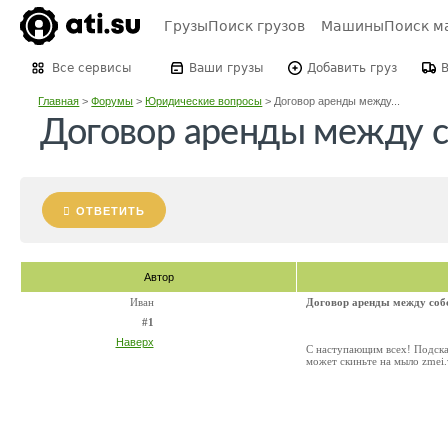
Грузы
Поиск грузов
Машины
Поиск м
Все сервисы
Ваши грузы
Добавить груз
Главная
>
Форумы
>
Юридические вопросы
>
Договор аренды между...
Договор аренды между 
ОТВЕТИТЬ
Автор
Иван
Договор аренды между соб
#1
Наверх
С наступающим всех! Подска
может скиньте на мыло zmei.