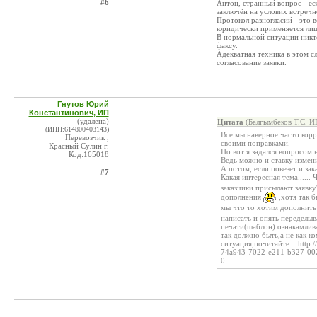
#6
Антон, странный вопрос - ес
заключён на услових встреч
Протокол разногласий - это в
юридически применяется лишь
В нормальной ситуации никто
факсу.
Адекватная техника в этом сл
согласование заявки.
Гнутов Юрий
Константинович, ИП
(удалена)
Цитата
(Балгымбеков Т.С. И
(ИНН:614800403143)
Все мы наверное часто корр
Перевозчик ,
своими поправками.
Красный Сулин г.
Но вот я задался вопросом 
Код:165018
Ведь можно и ставку измен
А потом, если повезет и зак
#7
Какая интересная тема...... 
заказчики присылают заявку
дополнения
,хотя так б
мы что то хотим дополнит
написать и опять переделыв
печати(шаблон) ознакамлива
так должно быть,а не как ко
ситуация,почитайте....http
74a943-7022-e211-b327-
0