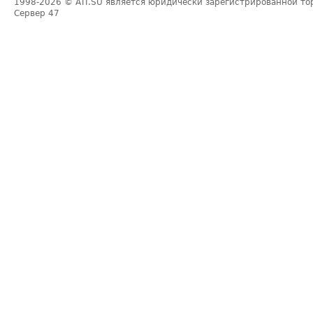
1998-2026
© ATI.SU является юридически зарегистрированной то
Сервер
47