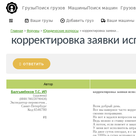
Грузы
Поиск грузов
Машины
Поиск машин
Грузо
Ваши грузы
Добавить груз
Ваши машины
Главная
>
Форумы
>
Юридические вопросы
>
корректировка заявки...
корректировка заявки и
ОТВЕТИТЬ
Автор
Балгымбеков Т.С. ИП
корректировка заявки испо
(удалена)
(ИНН:780220790428)
Экспедитор-перевозчик ,
Санкт-Петербург
Всем добрый день.
Код:6546780
Все мы наверное часто корре
своими поправками.
Но вот я задался вопросом н
#1
Ведь можно и ставку измени
А потом, если повезет и зака
У меня вот исполнитель штра
На двое суток опоздал, я с 
он 1000р в сутки исправил в з