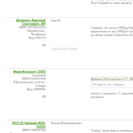
Я не бедный из свои заплачу.
Диденко Дмитрий
сергей
Сергеевич, ИП
(ИНН:743702033102)
Странно это когда 1000рубле
Перевозчик ,
накасячили то вы 1000руб пер
Челябинск
до конца жизни батрачить бе
Код:196143
#2
* контакт был удален
ФрахтКонсалт, ООО
(удалена)
(ИНН:6318191904)
Цитата
(Балгымбеков Т.С. И
Юридические услуги ,
Но как то это странно.
Самара
Код:2899686
ничего странного. С заказчи
#3
касаются.
АТП-23 (фирма ДОК,
Антон Владимирович
ООО)
(ИНН:2308034768)
Тимур, насколько я понимаю