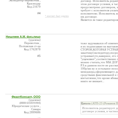
Экспедитор-перевозчик ,
договор. Исполнитель редак
Краснодар
этом договоре условия, в ча
Код:21679
предусмотрено договором, за
требует с исполнителя уплат
#4
исполнителю. Исполнитель ж
* контакт был удален
им договоре.
Является ли такое редактиро
Нишляев А.М. физ.лицо
(удалена)
Перевозчик ,
тоже задумывался об изменен
Полтавская ст-ца
я их подписываю на выста
Код:1762878
СТОРОН,КОТОРАЯ УСТРАИВ
заказчику(экспедитору,посре
#5
устраивает,то,наверное, его 
"ущемляют",соответственно п
можно считать,что МЫ Д
P.S.в данном посте не рассм
100р/км ну и остальное пох
менеджера,оформляющего дан
средствами факсимильной и э
впечатление,что кроме вбива
никто не вникает...
ФрахтКонсалт, ООО
(удалена)
(ИНН:6318191904)
Цитата
(АТП-23 (Романов П.
Юридические услуги ,
Исполнитель редактирует д
Самара
договоре условия, в частн
Код:2899686