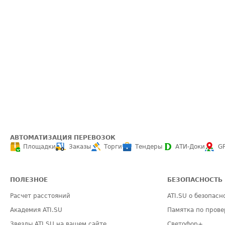
АВТОМАТИЗАЦИЯ ПЕРЕВОЗОК
Площадки
Заказы
Торги
Тендеры
АТИ-Доки
G
ПОЛЕЗНОЕ
БЕЗОПАСНОСТЬ
Расчет расстояний
ATI.SU о безопасн
Академия ATI.SU
Памятка по прове
Звезды ATI.SU на вашем сайте
Светофор+