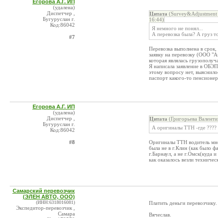
Егорова А.Г. ИП
(удалена)
Диспетчер ,
Цитата
(Survey&Adjustment 
Бугуруслан г.
16:44)
Код:86042
Я немного не понял...
А перевозка была? А груз то
#7
Перевозка выполнена в срок, 
заявку на перевозку (ООО "А
которая являлась грузополуч
Я написала заявление в ОБЭП
этому вопросу нет, выяснило
паспорт какого-то пенсионера
Егорова А.Г. ИП
(удалена)
Диспетчер ,
Цитата
(Григорьева Валенти
Бугуруслан г.
А оригиналы ТТН -где ????
Код:86042
#8
Оригиналы ТТН водитель мне 
была не в г.Клин (как было фа
г.Барнаул, а не г.Омск(куда 
как оказалось везли техническ
Самарский перевозчик
(ЭЛЕН АВТО, ООО)
(ИНН:6318016081)
Платить деньги перевозчику.
Экспедитор-перевозчик ,
Самара
Вячеслав.