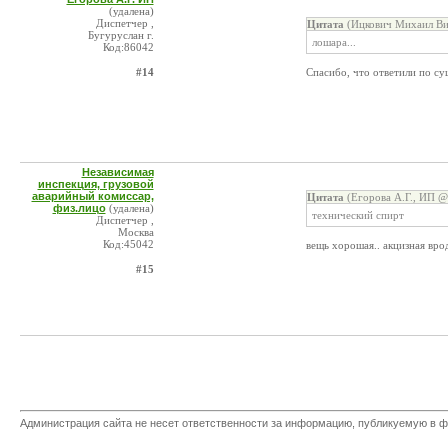
(удалена)
Диспетчер ,
Цитата
(Ицкович Михаил Ви
Бугуруслан г.
лошара...
Код:86042
#14
Спасибо, что ответили по сущ
Независимая
инспекция, грузовой
аварийный комиссар,
Цитата
(Егорова А.Г., ИП @
физ.лицо
(удалена)
технический спирт
Диспетчер ,
Москва
Код:45042
вещь хорошая.. акцизная врод
#15
Администрация сайта не несет ответственности за информацию, публикуемую в ф