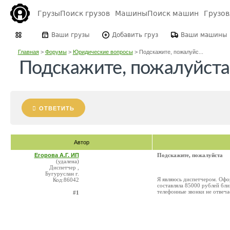
Грузы
Поиск грузов
Машины
Поиск машин
Грузо
Ваши грузы
Добавить груз
Ваши машины
Главная
>
Форумы
>
Юридические вопросы
>
Подскажите, пожалуйс...
Подскажите, пожалуйста
ОТВЕТИТЬ
Автор
Егорова А.Г. ИП
Подскажите, пожалуйста
(удалена)
Диспетчер ,
Бугуруслан г.
Я являюсь диспетчером. Офор
Код:86042
составляла 85000 рублей бли
телефонные звонки не отвеча
#1