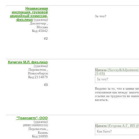
Независимая
инспекция, грузовой
аварийный комиссар,
За что?
физ.лицо
(удалена)
Диспетчер ,
Москва
Код:45042
#2
Кичигин М.Л. физ.лицо
(удалена)
Перевозчик ,
Цитата
(Survey&Adjustment 
Новосибирск
21:03)
Код:2114879
За что?
#3
Видимо за то, что в заявке
отношения как между заказчи
ссылки на трудности во вза
касаться.
"Трансавто", ООО
(удалена)
(ИНН:1660093116)
Цитата
(Егорова А.Г., ИП @
Перевозчик ,
Как быть?
Казань
Код:16899