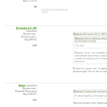
Код:173570
#9
* контакт был изменен или
удален
Егорова А.Г. ИП
(удалена)
Диспетчер ,
Цитата
(Кичигин М.Л., ИП @
Бугуруслан г.
Цитата
(Survey&amp;Adjust
Код:86042
05.09.2010 21:03)
#10
За что?
Видимо за то, что в заявк
отношения как между заказч
ссылки на трудности во вз
касаться.
В том то и дело, что "хозяи
происходит что-то не то (нах
Вадо
(удалена)
Перевозчик ,
Нижний Новгород
Цитата
(Самарский перевозч
Код:938197
В следующий раз больше ду
#11
Причем делать енто перед ка