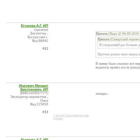
Егорова А.Г. ИП
(удалена)
Диспетчер ,
Цитата
(Вадо @ 06.09.2010 
Бугуруслан г.
Цитата
(Самарский перевоз
Код:86042
В следующий раз больше д
#12
Причем делать енто перед к
В заявке было указано всё ве
водитель привез после разгру
Ицкович Михаил
Викторович, ИП
(ИНН:550200277171)
лошара...
Экспедитор-перевозчик ,
Омск
Код:125058
#13
* контакт был изменен или
удален
Егорова А.Г. ИП