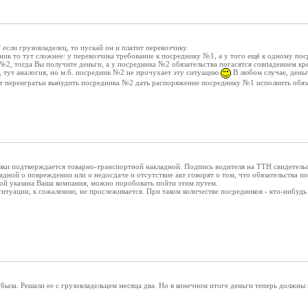
 если грузовладелец, то пускай он и платит перевозчику.
ник то тут сложнее: у перевозчика требование к посреднику №1, а у того ещё к одному п
2, тогда Вы получите деньги, а у посредника №2 обязательства погасятся совпадением кр
у, тут аналогия, но м.б. посредник №2 не прочухает эту ситуацию
В любом случае, деньг
ет переигратьи вынудить посредника №2 дать распоряжение посреднику №1 исполнить обязат
ки подтверждается товарно-транспортной накладной. Подпись водителя на ТТН свидетельств
адной о повреждении или о недосдаче и отсутствие акт говорят о том, что обязательства п
ной указана Ваша компания, можно поробовать пойти этим путем.
ситуации, к сожалению, не прослеживается. При таком количестве посредников - кто-нибудь 
была. Решали ее с грузовладельцем месяца два. Но в конечном итоге деньги теперь должны 