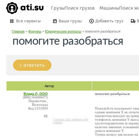
Грузы
Поиск грузов
Машины
Поиск м
Все сервисы
Ваши грузы
Добавить груз
Главная
>
Форумы
>
Юридические вопросы
>
помогите разобраться
помогите разобраться
ОТВЕТИТЬ
Автор
Влада Л, ООО
помогите разобраться
(ИНН:3426008477)
Перевозчик ,
Волгоград
Код:1251004
Пожалуйста подскажите такая
однако компания X не оплачив
перевозчик выходит на прям
#1
телефонов, компания Y выход
* контакт был изменен или
удален
грузоотправителем за перев
наличии законных оснований,
деньги компании Y.
Теперь вопрос как можно на 