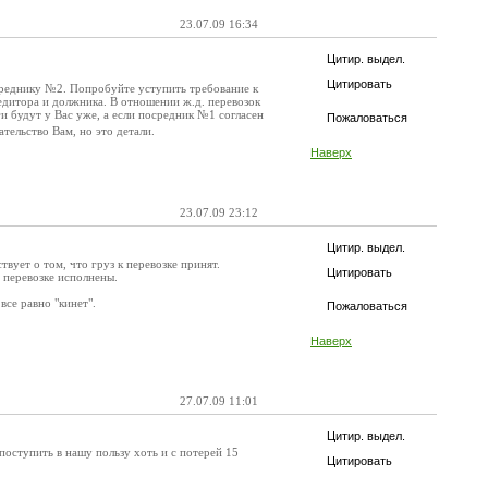
23.07.09 16:34
Цитир. выдел.
Цитировать
осреднику №2. Попробуйте уступить требование к
едитора и должника. В отношении ж.д. перевозок
и будут у Вас уже, а если посредник №1 согласен
Пожаловаться
ельство Вам, но это детали.
Наверх
23.07.09 23:12
Цитир. выдел.
ует о том, что груз к перевозке принят.
Цитировать
о перевозке исполнены.
все равно "кинет".
Пожаловаться
Наверх
27.07.09 11:01
Цитир. выдел.
поступить в нашу пользу хоть и с потерей 15
Цитировать