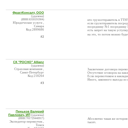
ФрахтКонсалт, ООО
(удалена)
(ИНН:6318191904)
кто грузоотправитель в ТТН?
Юридические услуги ,
если грузотправитель посред
Самара
посреднику №1 посреднику №
Код:2899686
есть запрет на такую уступк
на это, то потом можно буд
#2
СК "РОСНО" Allianz
(удалена)
Страховая компания ,
Заключение договора перевоз
Санкт-Петербург
Отсутствие оговорок на накл
Код:218264
Если перевозчиком в наклад
Иного, законного выхода из 
#3
Пеньков Валерий
Павлович, ИП
(удалена)
(ИНН:701729440917)
Абсолютно такая же история 
Экспедитор-перевозчик ,
тысяч.
Томск