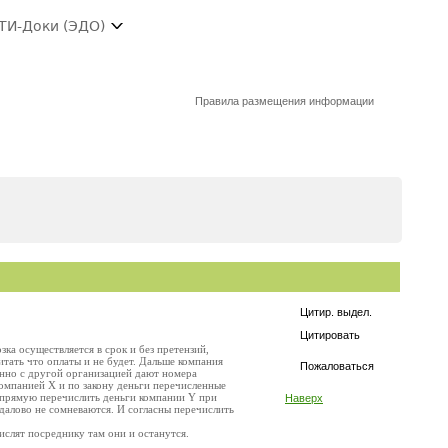
ТИ-Доки (ЭДО)
Правила размещения информации
Цитир. выдел.
Цитировать
ка осуществляется в срок и без претензий,
читать что оплаты и не будет. Дальше компания
Пожаловаться
енно с другой организацией дают номера
компанией X и по закону деньги перечисленные
апрямую перечислить деньги компании Y при
Наверх
далово не сомневаются. И согласны перечислить
ислят посреднику там они и останутся.