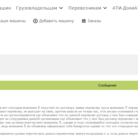
ашин
Грузовладельцам
Перевозчикам
АТИ-Доки
А
Ваши машины
Добавить машину
Заказы
Сообщение
 вот ситуация компания X поручает по договору заявке перевозку груза компании Y перевоз
ает перевозку, не выходит на связь, причем кинули не только нас, есть веские основания с
ую на грузоотправителя где объясняют что по данной перевозке договор у них был соверш
ит на сотрудников данной организации где объясняют что у них был договор перевозки с 
озку они должны перечислить компании X, однако в ходе сложившейся ситуации согласны н
 ведь компания X не объявляла официально себя банкротом однако то что это очередное ки
законном уровне перечислить деньги перевозчику минуя посредника т. к. если деньги переч