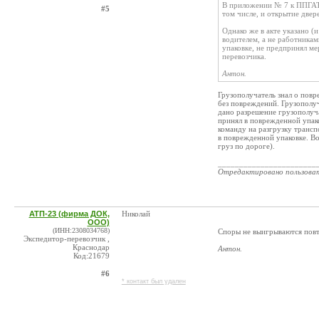
В приложении № 7 к ППГАТ п
#5
том числе, и открытие двере
Однако же в акте указано (
водителем, а не работника
упаковке, не предпринял м
перевозчика.
Антон.
Грузополучатель знал о повре
без повреждений. Грузополуч
дано разрешение грузополуча
принял в поврежденной упако
команду на разгрузку трансп
в поврежденной упаковке. В
груз по дороге).
_______________________
Отредактировано пользова
АТП-23 (фирма ДОК,
Николай
ООО)
(ИНН:2308034768)
Споры не выигрываются повт
Экспедитор-перевозчик ,
Краснодар
Антон.
Код:21679
#6
* контакт был удален