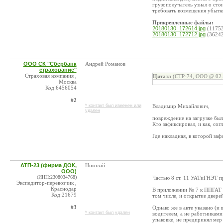
грузополучатель узнал о сто
требовать возмещения убытк
Прикрепленные файлы:
20180130_172614.jpg
(1175
20180130_172712.jpg
(3624
ООО СК "Сбербанк
Андрей Романов
страхование"
Страховая компания ,
Цитата
(СТР-74, ООО @ 02.
Москва
Код:6456054
#2
* контакт был изменен или
Владимир Михайлович,
удален
повреждение на загрузке бы
Кто зафиксировал, и как, сог
Где накладная, в которой за
АТП-23 (фирма ДОК,
Николай
ООО)
(ИНН:2308034768)
Частью 8 ст. 11 УАТиГНЭТ пр
Экспедитор-перевозчик ,
Краснодар
В приложении № 7 к ППГАТ пр
Код:21679
том числе, и открытие дверей
#3
Однако же в акте указано (и
* контакт был удален
водителем, а не работникам
упаковке, не предпринял ме