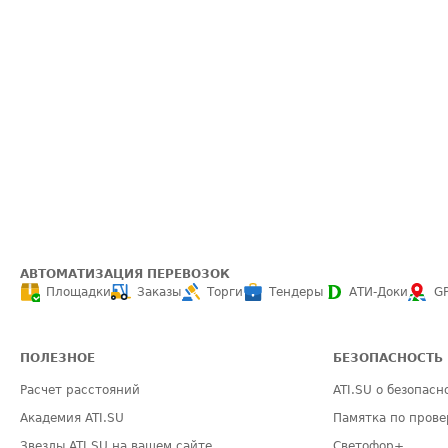
АВТОМАТИЗАЦИЯ ПЕРЕВОЗОК
Площадки
Заказы
Торги
Тендеры
АТИ-Доки
G
ПОЛЕЗНОЕ
БЕЗОПАСНОСТЬ
Расчет расстояний
ATI.SU о безопасн
Академия ATI.SU
Памятка по прове
Звезды ATI.SU на вашем сайте
Светофор+