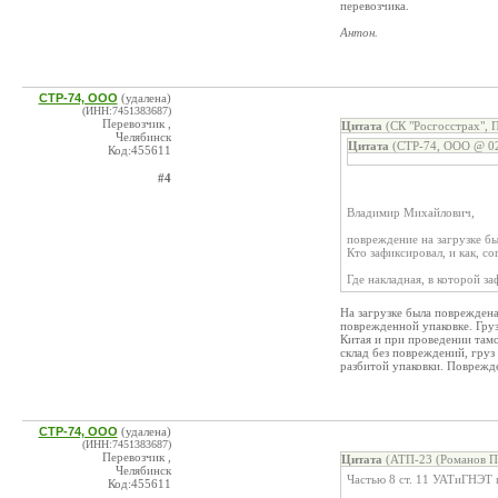
перевозчика.
Антон.
СТР-74, ООО
(удалена)
(ИНН:7451383687)
Перевозчик ,
Цитата
(СК "Росгосстрах", 
Челябинск
Цитата
(СТР-74, ООО @ 02
Код:455611
#4
Владимир Михайлович,
повреждение на загрузке б
Кто зафиксировал, и как, со
Где накладная, в которой 
На загрузке была повреждена
поврежденной упаковке. Грузо
Китая и при проведении тамо
склад без повреждений, груз
разбитой упаковки. Поврежде
СТР-74, ООО
(удалена)
(ИНН:7451383687)
Перевозчик ,
Цитата
(АТП-23 (Романов П.
Челябинск
Частью 8 ст. 11 УАТиГНЭТ 
Код:455611