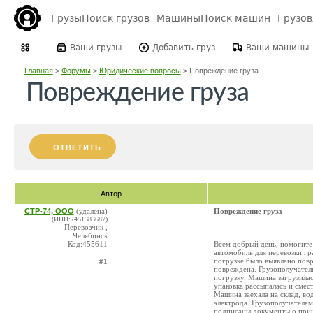
Грузы
Поиск грузов
Машины
Поиск машин
Грузо
Ваши грузы
Добавить груз
Ваши машины
Главная
>
Форумы
>
Юридические вопросы
>
Повреждение груза
Повреждение груза
ОТВЕТИТЬ
Автор
СТР-74, ООО
(удалена)
Повреждение груза
(ИНН:7451383687)
Перевозчик ,
Челябинск
Код:455611
Всем добрый день, помогите 
автомобиль для перевозки гр
погрузке было выявлено пов
#1
повреждена. Грузополучатель
погрузку. Машина загрузилас
упаковка рассыпалась и смест
Машина заехала на склад, во
электрода. Грузополучателем
подписаны документы о приня