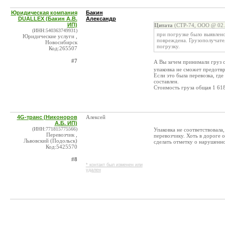
Юридическая компания
Бакин
DUALLEX (Бакин А.В.
Александр
ИП)
Цитата
(СТР-74, ООО @ 02.
(ИНН:540363749931)
при погрузке было выявлен
Юридические услуги ,
повреждена. Грузополучател
Новосибирск
погрузку.
Код:265507
#7
А Вы зачем принимали груз 
упаковка не сможет предотв
Если это была перевозка, где
составлен.
Стоимость груза общая 1 618
4G-транс (Никоноров
Алексей
А.Б. ИП)
(ИНН:771815775566)
Упаковка не соответствовала
Перевозчик ,
перевозчику. Хоть в дороге о
Львовский (Подольск)
сделать отметку о нарушенно
Код:5425570
#8
* контакт был изменен или
удален