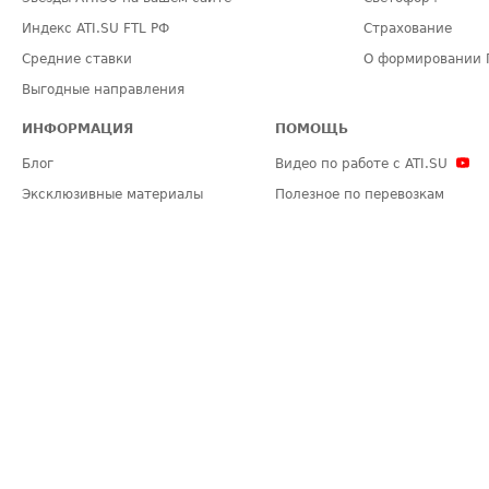
Индекс ATI.SU FTL РФ
Страхование
Средние ставки
О формировании 
Выгодные направления
ИНФОРМАЦИЯ
ПОМОЩЬ
Блог
Видео по работе с ATI.SU
Эксклюзивные материалы
Полезное по перевозкам
Политика конфиденциальности
Часто задаваемые вопросы (FA
Общие положения
Техническая информация
Карта сайта
ЗАДАТЬ ВОПРОС