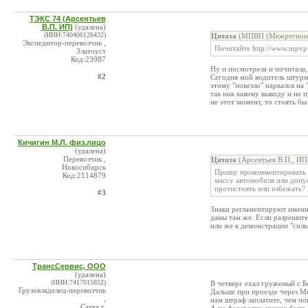
ТЭКС 74 (Арсентьев
В.П. ИП)
(удалена)
(ИНН:740406126432)
Цитата
(МПВП (Межрегионал
Экспедитор-перевозчик ,
Почитайте http://www.mpvp.
Златоуст
Код:23987
Ну и посмотрела и почитала,
#2
Сегодня мой водитель штурм
этому "повезло" нарвался на
так ник какому выводу и не 
не этот момент, то стоять бы
Кичигин М.Л. физ.лицо
(удалена)
Перевозчик ,
Цитата
(Арсентьев В.П., ИП
Новосибирск
Прошу прокомментировать с
Код:2114879
массу автомобиля или допус
протистоять или избежать?
#3
Знаки регламентируют именн
даны там же. Если разрешите
или же к демонстрации "силы
ТрансСервис, ООО
(удалена)
(ИНН:7417015852)
В четверг ехал груженый с Б
Грузовладелец-перевозчик
Дальше при проезде через Ми
,
нам штраф заплатите, чем по
Сатка г.