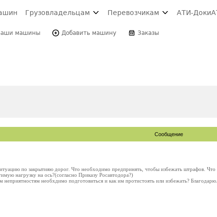
ашин
Грузовладельцам
Перевозчикам
АТИ-Доки
А
Ваши машины
Добавить машину
Заказы
Сообщение
туацию по закрытияю дорог. Что необходимо предпринять, чтобы избежать штрафов. Что 
тимую нагрузку на ось?(согласно Приказу Росавтодора?)
ким неприятностям необхдимо подготовиться и как им протистоять или избежать? Благодар