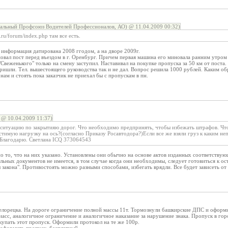
ьный Профсоюз Водителей Профессионалов, АО) @ 11.04.2009 00:32)
ru/forum/index.php там все есть.
 информация датирована 2008 ггодом, а на дворе 2009г.
овал пост перед въездом в г. Оренбург. Причем первая машина его миновала ранним утром
 "Свеженького" только на смену заступил. Наставивал на покупке пропуска за 50 км от поста
пришли. Тел. вышестоящего руководства так и не дал. Вопрос решила 1000 рублей. Каким об
 нам и стоять пока заказчик не приехал бы с пропускам в пн.
 @ 10.04.2009 11:37)
итуацию по закрытияю дорог. Что необходимо предпринять, чтобы избежать штрафов. Что
тимую нагрузку на ось?(согласно Приказу Росавтодора?)Если все же взяли груз к каким н
 Благодарю. Светлана ICQ 373064543
о то, что на них указано. Установлены они обычно на основе актов изданных соответству
льных документов не имеется, в том случае когда они необходимы, следует готовиться к о
 закона". Противостоять можно разными способами, избегать врядли. Все будет зависеть от
елорецка. На дороге ограничение полной массы 11т. Тормознули башкирские ДПС и оформил
асс, аналогичное ограничение и аналогичное наказание за нарушение знака. Пропуск в гор
купать этот пропуск. Оформили протокол на те же 100р.