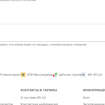
 оформить пропуск, бесплатный.
оруме, и ее мнение может не совпадать с мнением авторов сообщений.
PS-мониторинг
АТИ Мессенджер
Цепочки грузов
API ATI.SU
КОНТАКТЫ И ТАРИФЫ
ИНФОРМАЦИ
О системе ATI.SU
Блог
рагентов
Контактная информация
Эксклюзивные