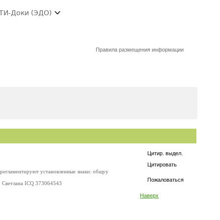
ТИ-Доки (ЭДО)
Правила размещения информации
Цитир. выдел.
Цитировать
регламентируют установленные знаки: общуу
Пожаловаться
ю. Светлана ICQ 373064543
Наверх