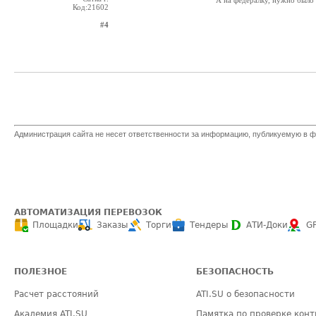
А на федералку, нужно было
Код:21602
#4
Администрация сайта не несет ответственности за информацию, публикуемую в ф
АВТОМАТИЗАЦИЯ ПЕРЕВОЗОК
Площадки
Заказы
Торги
Тендеры
АТИ-Доки
G
ПОЛЕЗНОЕ
БЕЗОПАСНОСТЬ
Расчет расстояний
ATI.SU о безопасности
Академия ATI.SU
Памятка по проверке конт