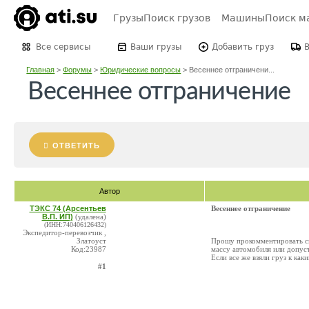
Грузы
Поиск грузов
Машины
Поиск м
Все сервисы
Ваши грузы
Добавить груз
Главная
>
Форумы
>
Юридические вопросы
>
Весеннее отграничени...
Весеннее отграничение
ОТВЕТИТЬ
Автор
ТЭКС 74 (Арсентьев
Весеннее отграничение
В.П. ИП)
(удалена)
(ИНН:740406126432)
Экспедитор-перевозчик ,
Златоуст
Прошу прокомментировать си
Код:23987
массу автомобиля или допус
Если все же взяли груз к ка
#1