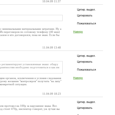
10.04.09 11:37
Цитир. выдел.
Цитировать
Пожаловаться
 с минимальными материальными затратами. Ну а
Наверх
. Из переговоров по сотовому телефону (40 мин)
разом и кто договорился, пока не знаю. Если бы
11.04.09 13:48
Цитир. выдел.
Цитировать
 регламентируют установленные знаки: общуу
еприятностям необхдимо подготовиться и как им
Пожаловаться
Наверх
ющим органом, исключениия и условия следования
строму желанию "контролеров" получить "на лапу"
 конкретной ситуации.
11.04.09 18:23
Цитир. выдел.
и протокол на 100р за нарушение знака. Все.
Цитировать
од стоит 470р, инспектор говорит, уж лучше вы