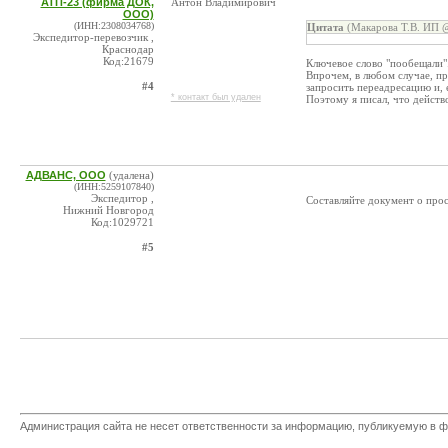
АТП-23 (фирма ДОК,
Антон Владимирович
ООО)
(ИНН:2308034768)
Цитата
(Макарова Т.В. ИП @
Экспедитор-перевозчик ,
Краснодар
Код:21679
Ключевое слово "пообещали"
Впрочем, в любом случае, пр
#4
запросить переадресацию и, е
* контакт был удален
Поэтому я писал, что действ
АДВАНС, ООО
(удалена)
(ИНН:5259107840)
Экспедитор ,
Составляйте документ о прос
Нижний Новгород
Код:1029721
#5
Администрация сайта не несет ответственности за информацию, публикуемую в ф