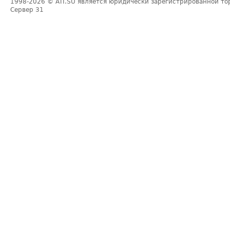
1998-2026
© ATI.SU является юридически зарегистрированной то
Сервер
31