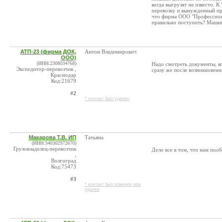
когда выгрузят не известо. 
перевозку и вынужденный про
что фирма ООО "Профессиона
правильно поступить? Машин
АТП-23 (фирма ДОК,
Антон Владимирович
ООО)
(ИНН:2308034768)
Надо смотреть документы, ко
Экспедитор-перевозчик ,
сразу же после возникновени
Краснодар
Код:21679
#2
* контакт был удален
Макарова Т.В. ИП
Татьяна
(ИНН:340302972670)
Грузовладелец-перевозчик
Дело все в том, что нам пооб
,
Волгоград
Код:75473
#3
* контакт был изменен или
удален