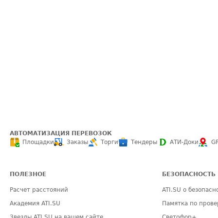
АВТОМАТИЗАЦИЯ ПЕРЕВОЗОК
Площадки
Заказы
Торги
Тендеры
АТИ-Доки
G
ПОЛЕЗНОЕ
БЕЗОПАСНОСТЬ
Расчет расстояний
ATI.SU о безопасн
Академия ATI.SU
Памятка по прове
Звезды ATI.SU на вашем сайте
Светофор+