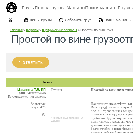
Грузы
Поиск грузов
Машины
Поиск машин
Грузо
Ваши грузы
Добавить груз
Ваши машины
Главная
>
Форумы
>
Юридические вопросы
>
Простой по вине груз...
Простой по вине грузоот
ОТВЕТИТЬ
Автор
Макарова Т.В. ИП
Татьяна
Простой по вине грузоотпр
(ИНН:340302972670)
Грузовладелец-перевозчик
,
Волгоград
Подскажите пожалуйста. как 
Код:75473
Волгоград(Тандер)с фирмой 
688190, требования к а/м (р
приехала на выгрузку и заре
#1
проблемы. Грузоотправитель 
* контакт был изменен или
удален
доки, теперь оказалось , чт
времени мне никто даже не зв
брали трубку, а когда брали 
никаких действий не последо