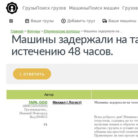
Грузы
Поиск грузов
Машины
Поиск машин
Грузо
Ваши грузы
Добавить груз
Ваши машины
Главная
>
Форумы
>
Юридические вопросы
>
Машины задержали на ...
Машины задержали на т
истечению 48 часов.
ОТВЕТИТЬ
Автор
ТАРА, ООО
Михаил ( Логист)
Машины задержали на тамож
(ИНН:5263102820)
Грузовладелец ,
Нижний Новгород
Код:604653
Всем доброго дня! Машины к
отпустили, ссылаясь на то ч
несколько машин и обратно н
#1
обратно грузить и оставят и
обязаны мы простой оплатить,
Правомерно ли они просят п