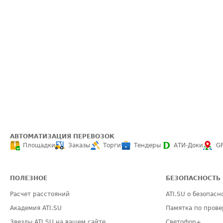
АВТОМАТИЗАЦИЯ ПЕРЕВОЗОК
Площадки
Заказы
Торги
Тендеры
АТИ-Доки
G
ПОЛЕЗНОЕ
БЕЗОПАСНОСТЬ
Расчет расстояний
ATI.SU о безопасн
Академия ATI.SU
Памятка по прове
Звезды ATI.SU на вашем сайте
Светофор+