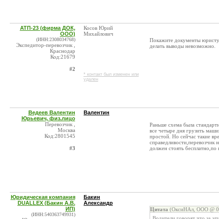
АТП-23 (фирма ДОК,
Косов Юрий
ООО)
Михайлович
(ИНН:2308034768)
Покажите документы юристу.
Экспедитор-перевозчик ,
делать выводы невозможно.
Краснодар
Код:21679
#2
* контакт был изменен или
удален
Ведеев Валентин
Валентин
Юрьевич, физ.лицо
Перевозчик ,
Раньше схема была стандартн
Москва
все четыре дня грузить маши
Код:2801545
простой. Но сейчас такие вр
справедливости,перевозчик н
#3
должен стоять бесплатно,по
Юридическая компания
Бакин
DUALLEX (Бакин А.В.
Александр
ИП)
Цитата
(ОксиНАл, ООО @ 01
(ИНН:540363749931)
Водители говорят что за эт