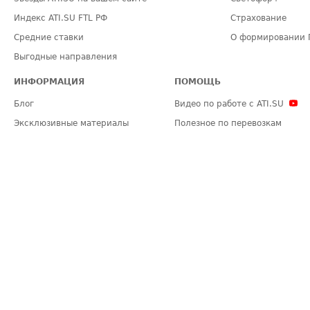
Индекс ATI.SU FTL РФ
Страхование
Средние ставки
О формировании 
Выгодные направления
ИНФОРМАЦИЯ
ПОМОЩЬ
Блог
Видео по работе с ATI.SU
Эксклюзивные материалы
Полезное по перевозкам
Политика конфиденциальности
Часто задаваемые вопросы (FA
Общие положения
Техническая информация
Карта сайта
ЗАДАТЬ ВОПРОС