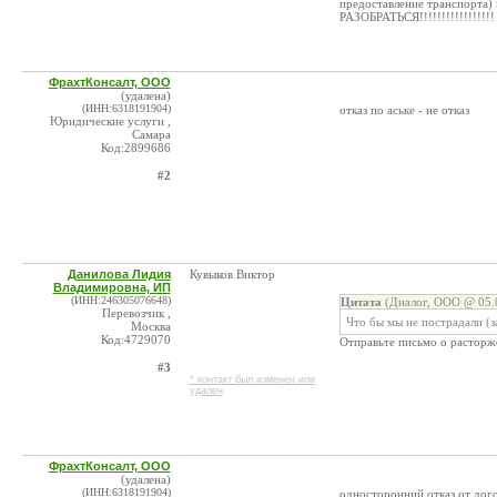
предоставление транспорта)
РАЗОБРАТЬСЯ!!!!!!!!!!!!!!!!!
ФрахтКонсалт, ООО
(удалена)
(ИНН:6318191904)
отказ по аське - не отказ
Юридические услуги ,
Самара
Код:2899686
#2
Данилова Лидия
Кувыков Виктор
Владимировна, ИП
(ИНН:246305076648)
Цитата
(Диалог, ООО @ 05.0
Перевозчик ,
Что бы мы не пострадали (з
Москва
Код:4729070
Отправьте письмо о расторже
#3
* контакт был изменен или
удален
ФрахтКонсалт, ООО
(удалена)
(ИНН:6318191904)
односторонний отказ от дого