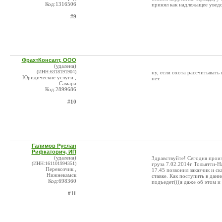
Код:1316506
принял как надлежащее увед
#9
ФрахтКонсалт, ООО
(удалена)
(ИНН:6318191904)
ну, если охота рассчитывать
Юридические услуги ,
нет.
Самара
Код:2899686
#10
Галимов Руслан
Рифкатович, ИП
(удалена)
Здравствуйте! Сегодня произ
(ИНН:161101994351)
груза 7.02.2014г Тольятти-Н
Перевозчик ,
17.45 позвонил заказчик и ск
Нижнекамск
ставке. Как поступить в дан
Код:698360
подъедет(((я даже об этом и
#11