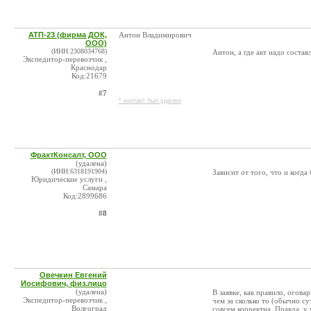
АТП-23 (фирма ДОК,
Антон Владимирович
ООО)
(ИНН:2308034768)
Антон, а где акт надо состав
Экспедитор-перевозчик ,
Краснодар
Код:21679
#7
* контакт был удален
ФрахтКонсалт, ООО
(удалена)
(ИНН:6318191904)
Зависит от того, что и когда
Юридические услуги ,
Самара
Код:2899686
#8
Овечкин Евгений
Иосифович, физ.лицо
(удалена)
В заявке, как правило, огова
Экспедитор-перевозчик ,
чем за сколько то (обычно су
Волгоград
совсем корректна. Правда, у 