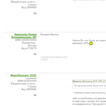
Юридические услуги ,
Самара
Код:2899686
#4
Данилова Лидия
Кувыков Виктор
Владимировна, ИП
(ИНН:246305076648)
Антон,Ну это будет не одно
Перевозчик ,
выбивать 20%
Москва
Код:4729070
#5
* контакт был изменен или
удален
ФрахтКонсалт, ООО
(удалена)
(ИНН:6318191904)
Цитата
(Кувыков В.В. ИП @ 
Юридические услуги ,
Ты предлагаешь приехать н
Самара
Код:2899686
+ убытки в виде расходов н
#6
либо потребовтаь упущенную 
только надо сделать всё прав
основываться на "писанине" в 