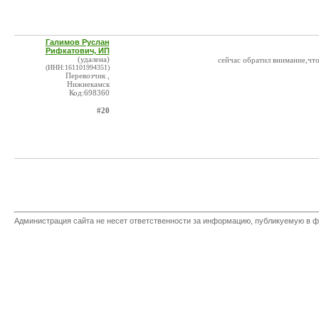
Галимов Руслан
Рифкатович, ИП
(удалена)
сейчас обратил внимание,чт
(ИНН:161101994351)
Перевозчик ,
Нижнекамск
Код:698360
#20
Администрация сайта не несет ответственности за информацию, публикуемую в ф