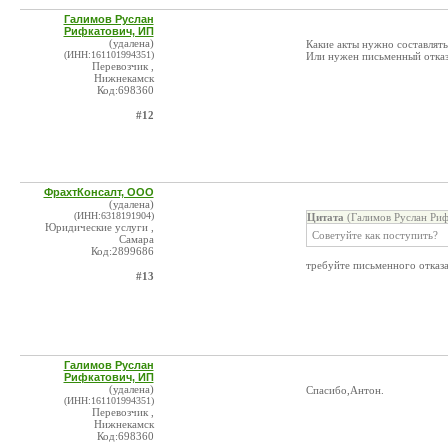
Галимов Руслан
Рифкатович, ИП
(удалена)
Какие акты нужно составлять
(ИНН:161101994351)
Или нужен письменный отказ 
Перевозчик ,
Нижнекамск
Код:698360
#12
ФрахтКонсалт, ООО
(удалена)
(ИНН:6318191904)
Цитата
(Галимов Руслан Риф
Юридические услуги ,
Советуйте как поступить?
Самара
Код:2899686
требуйте письменного отказа
#13
Галимов Руслан
Рифкатович, ИП
(удалена)
Спасибо,Антон.
(ИНН:161101994351)
Перевозчик ,
Нижнекамск
Код:698360