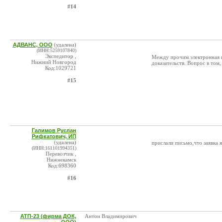
#14
АДВАНС, ООО
(удалена)
(ИНН:5259107840)
Экспедитор ,
Между прочим электронная п
Нижний Новгород
доказательств. Вопрос в том,
Код:1029721
#15
Галимов Руслан
Рифкатович, ИП
(удалена)
прислали письмо,что заявка 
(ИНН:161101994351)
Перевозчик ,
Нижнекамск
Код:698360
#16
АТП-23 (фирма ДОК,
Антон Владимирович