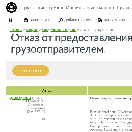
Грузы
Поиск грузов
Машины
Поиск машин
Грузо
Ваши грузы
Добавить груз
Ваши машины
Главная
>
Форумы
>
Юридические вопросы
>
Отказ от предоставле...
Отказ от предоставления
грузоотправителем.
ОТВЕТИТЬ
Автор
Диалог, ООО
(удалена)
Отказ от предоставления гр
(ИНН:7328507732)
Диспетчер ,
Ульяновск
Код:1567101
Всем добрый день. У меня во
3.02.14г. на перевозку груз
4.02.14г. заказчик нам в ас
#1
услуг. Ни какого акта или д
Во первых я считаю что так р
Хотелось бы узнать что дела