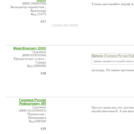
ООО)
(ИНН:2308034768)
Теперь выставляйте штраф за
Экспедитор-перевозчик ,
Краснодар
Код:21679
#17
* контакт был удален
ФрахтКонсалт, ООО
(удалена)
(ИНН:6318191904)
Цитата
(Галимов Руслан Риф
Юридические услуги ,
заявка является недействите
Самара
Код:2899686
молодцы. По каким причинам 
#18
Галимов Руслан
Рифкатович, ИП
(удалена)
Просто написано,что договор
(ИНН:161101994351)
недействительной. А как выс
Перевозчик ,
Нижнекамск
Код:698360
#19