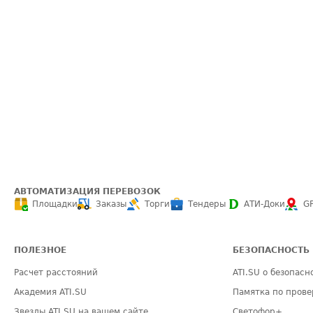
АВТОМАТИЗАЦИЯ ПЕРЕВОЗОК
Площадки
Заказы
Торги
Тендеры
АТИ-Доки
G
ПОЛЕЗНОЕ
БЕЗОПАСНОСТЬ
Расчет расстояний
ATI.SU о безопасн
Академия ATI.SU
Памятка по прове
Звезды ATI.SU на вашем сайте
Светофор+