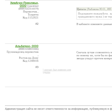
ХимАгро-Поволжье,
ООО
(удалена)
(ИНН:6323110379)
Цитата
(Рыбакова Ю.О., ИП 
Перевозчик ,
Подскажите пожалуйста . к
Тольятти
гражданского мужа ) не тер
Код:1152921
#2
В кабинете изменяете данные 
Альбатрос, ООО
(ИНН:6168031666)
Грузовладелец-перевозчик
Сначала лучше созвонитесь и
,
по новому ип, хотя бы по фа
Ростов-на-Дону
звезды упадут причем конкре
Код:1248416
#3
* контакт был изменен или
удален
Администрация сайта не несет ответственности за информацию, публикуемую в ф