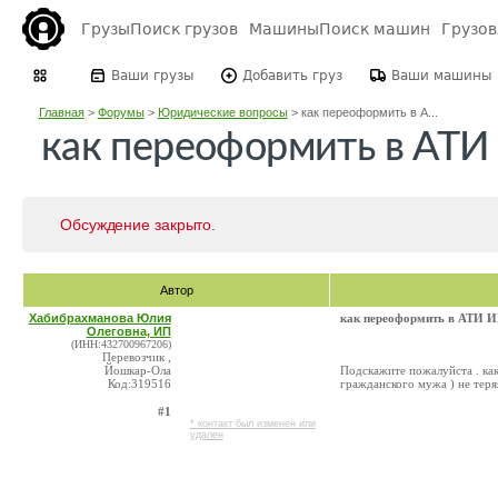
Грузы
Поиск грузов
Машины
Поиск машин
Грузо
Ваши грузы
Добавить груз
Ваши машины
Главная
>
Форумы
>
Юридические вопросы
>
как переоформить в А...
как переоформить в АТИ
Обсуждение закрыто.
Автор
Хабибрахманова Юлия
как переоформить в АТИ 
Олеговна, ИП
(ИНН:432700967206)
Перевозчик ,
Йошкар-Ола
Подскажите пожалуйста . ка
Код:319516
гражданского мужа ) не теряя
#1
* контакт был изменен или
удален