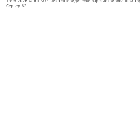
1998-2026
© ATI.SU является юридически зарегистрированной то
Сервер
62