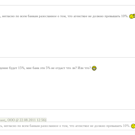
 негласно по всем банкам разосланное о том, что агенсткое не должно превышать 10%.
дение будет 15%, мне банк эти 5% не отдаст что ли? Или что?
ot;, ООО @ 22.08.2011 12:56)
ь, негласно по всем банкам разосланное о том, что агенсткое не должно превышать 10%.