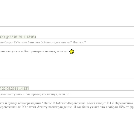
ОО @ 22.08.2011 13:05)
ие будет 15%, мне банк эти 5% не отдаст что ли? Или что?
зан настучать и Вас проверять начнут, если чо.
 22.08.2011 14:12)
язан настучать и Вас проверять начнут, если чо.
хта и сумму вознаграждения? Цепь: ГО-Агент-Перевозчик. Агент сводит ГО и Перевозчика.
еревозчик или ГО платит Агенту вознаграждение. И как банк узнает что я забрал 15% от ф