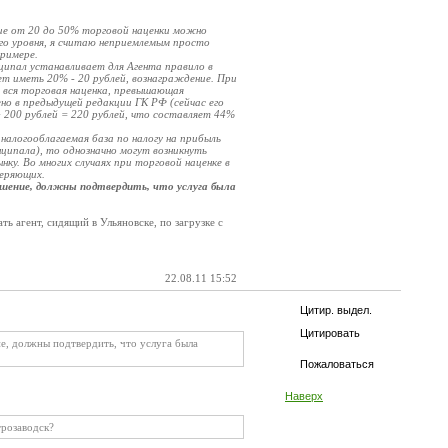
ние от 20 до 50% торговой наценки можно
го уровня, я считаю неприемлемым просто
примере.
ципал устанавливает для Агента правило в
ет иметь 20% - 20 рублей, вознаграждение. При
, вся торговая наценка, превышающая
но в предыдущей редакции ГК РФ (сейчас его
 200 рублей = 220 рублей, что составляет 44%
алогооблагаемая база по налогу на прибыль
ципала), то однозначно могут возникнуть
ку. Во многих случаях при торговой наценке в
веряющих.
шение, должны подтвердить, что услуга была
ь агент, сидящий в Ульяновске, по загрузке с
22.08.11 15:52
Цитир. выдел.
Цитировать
е, должны подтвердить, что услуга была
Пожаловаться
Наверх
трозаводск?