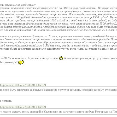
ть внимание на следующее:
 судебной практики, является вознаграждение до 20% от торговой наценки. Вознагражде
кто не застрахован от дополнительных вопросов проверяющих. Вознаграждение выше это
босновать деловую цель подобного вознаграждения. Идеально делать так, как указано в 
ра равна 1000 рублей. Конечный покупатель готов платить за товар 1500 рублей. Прин
нт обязан продать товар не дешевле 1100 рублей и с этой наценки (в сто рублей) он буд
я, что если агент продаст товар дороже (а понятно, что он продаст его за 1500 рублей)
 поделена между Принципалом и Агентом пополам. Именно такое правило было установле
ся практика отношений). В нашем примере вознаграждение Агента составит 20 рублей +
тается в распоряжении Принципала. Если в результате выплат вознаграждений Агентам н
ение базы ставится все вознаграждение и прочие экономически обоснованные расходы Прин
ормально, когда в распоряжении Принципала остается налогооблагаемая база, равная рын
под налогообложение прибылью 3-5% наценки, чтобы не привлекать к себе внимание про
 должно быть заплачено
за реально оказанную услугу
и все лица, имеющие к этому отно
 и на 90 % засветились. А до конца не дочитали.
А вот какую реальную услугу может оказат
 Петрозаводск?
Сергеевич, ИП @ 22.08.2011 15:52)
должно быть заплачено за реально оказанную услугу и все лица, имеющие к этому отношени
в помощь.
Сергеевич, ИП @ 22.08.2011 15:52)
у может оказать агент, сидящий в Ульяновске, по загрузке с какого нибудь Белгорода на Пе