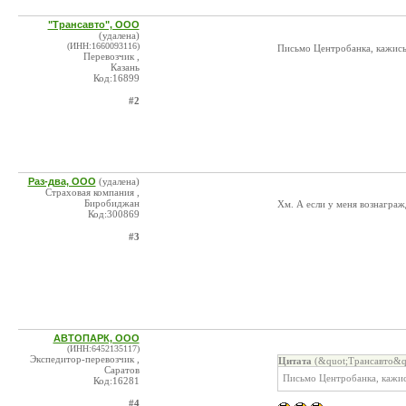
"Трансавто", ООО
(удалена)
(ИНН:1660093116)
Письмо Центробанка, кажись,
Перевозчик ,
Казань
Код:16899
#2
Раз-два, ООО
(удалена)
Страховая компания ,
Биробиджан
Хм. А если у меня вознаграж
Код:300869
#3
АВТОПАРК, ООО
(ИНН:6452135117)
Экспедитор-перевозчик ,
Цитата
(&quot;Трансавто&qu
Саратов
Письмо Центробанка, кажис
Код:16281
#4