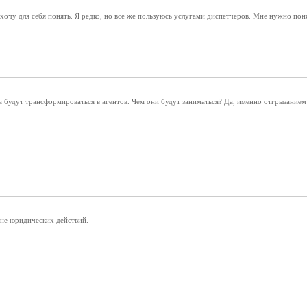
 хочу для себя понять. Я редко, но все же пользуюсь услугами диспетчеров. Мне нужно поня
а будут трансформироваться в агентов. Чем они будут заниматься? Да, именно отгрызанием 
 не юридических действий.