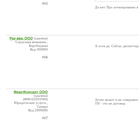
#15
Да нет. Про агентирование я
Раз-два, ООО
(удалена)
Страховая компания ,
Биробиджан
А хотя да. Сейчас диспетчер
Код:300869
#16
ФрахтКонсалт, ООО
(удалена)
(ИНН:6318191904)
Агент может и не совершать
Юридические услуги ,
ТН - это не договор.
Самара
Код:2899686
#17