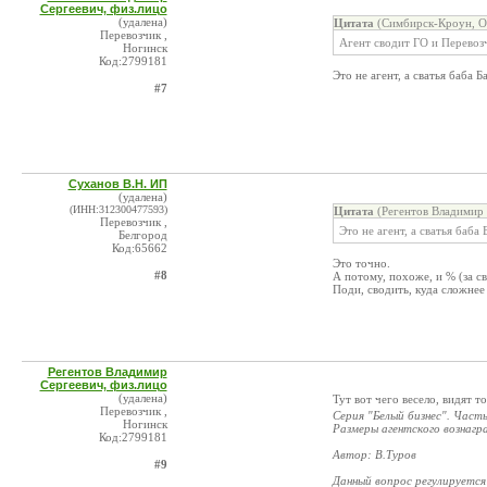
Сергеевич, физ.лицо
(удалена)
Цитата
(Симбирск-Кроун, О
Перевозчик ,
Агент сводит ГО и Перевоз
Ногинск
Код:2799181
Это не агент, а сватья баба 
#7
Суханов В.Н. ИП
(удалена)
(ИНН:312300477593)
Цитата
(Регентов Владимир 
Перевозчик ,
Это не агент, а сватья баба
Белгород
Код:65662
Это точно.
#8
А потому, похоже, и % (за с
Поди, сводить, куда сложне
Регентов Владимир
Сергеевич, физ.лицо
(удалена)
Тут вот чего весело, видят т
Перевозчик ,
Серия "Белый бизнес". Часть
Ногинск
Размеры агентского вознагр
Код:2799181
Автор: В.Туров
#9
Данный вопрос регулируетс