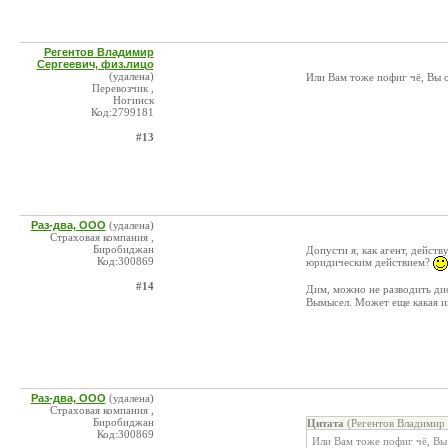
Регентов Владимир
Сергеевич, физ.лицо
(удалена)
Или Вам тоже пофиг чё, Вы о
Перевозчик ,
Ногинск
Код:2799181
#13
Раз-два, ООО
(удалена)
Страховая компания ,
Биробиджан
Допусти я, как агент, дейст
Код:300869
юридическим действием?
#14
Дим, можно не разводить дис
Вымысел. Может еще какая 
Раз-два, ООО
(удалена)
Страховая компания ,
Биробиджан
Цитата
(Регентов Владимир 
Код:300869
Или Вам тоже пофиг чё, Вы 