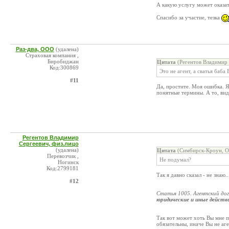
А какую услугу может оказат
Спасибо за участие, тезка
Раз-два, ООО
(удалена)
Страховая компания ,
Биробиджан
Цитата
(Регентов Владимир 
Код:300869
Это не агент, а сватья баба
#11
Да, простите. Моя ошибка. Я
понятные термины. А то, ви
Регентов Владимир
Сергеевич, физ.лицо
(удалена)
Цитата
(Симбирск-Кроун, О
Перевозчик ,
Не подумал?
Ногинск
Код:2799181
Так я давно сказал - не знаю
#12
Статья 1005. Агентский дог
юридические и иные действ
Так вот может хоть Вы мне п
обязательны, иначе Вы не аг