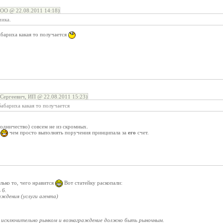
ОО @ 22.08.2011 14:18)
чика.
Бабариха какая то получается
Сергеевич, ИП @ 22.08.2011 15:23)
 Бабариха какая то получается
водничество) совсем не из скромных.
е
чем просто выполнять поручения принципала за
его
счет.
олько то, чего нравится
Вот статейку раскопали:
 6.
аждения (услуги агента)
я исключительно рынком и вознаграждение должно быть рыночным.