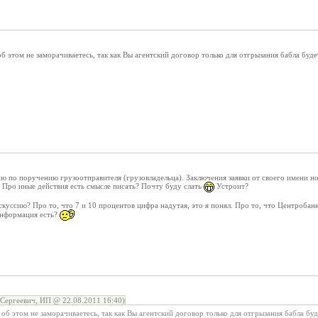
б этом не заморачиваетесь, так как Вы агентский договор только для отгрызания бабла буд
вую по поручению грузоотправителя (грузовладельца). Заключения заявки от своего имени 
Про иные действия есть смысле писать? Почту буду слать
Устроит?
куссию? Про то, что 7 и 10 процентов цифра надутая, это я понял. Про то, что Центробанк
информация есть?
Сергеевич, ИП @ 22.08.2011 16:40)
об этом не заморачиваетесь, так как Вы агентский договор только для отгрызания бабла буд