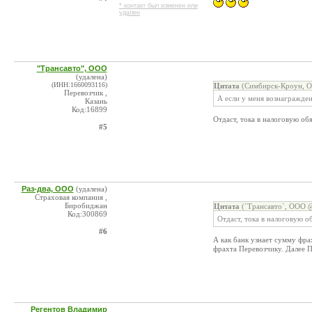
* контакт был изменен или
удален
"Трансавто", ООО
(удалена)
(ИНН:1660093116)
Цитата
(Симбирск-Кроун, О
Перевозчик ,
А если у меня вознагражден
Казань
Код:16899
Отдаст, тока в налоговую обя
#5
Раз-два, ООО
(удалена)
Страховая компания ,
Биробиджан
Цитата
(`Трансавто`, ООО @
Код:300869
Отдаст, тока в налоговую об
#6
А как банк узнает сумму фра
фрахта Перевозчику. Далее П
Регентов Владимир