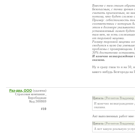
Вместе с тем стоит обрати
Безопасным, с точки зрения
считать приемлемым, но ни
потому, что будет сложно о
Пример: себестоимость това
соответствии с которым Аге
этом в договоре указываетс
установленный лимит будет
там нет, но есть сложившая
от торговой наценки.
Размер торговой наценки ос
сводится к нулю (на уменьш
проблемы с проверяющими. Н
30% достаточно оставлять 
И конечно вознаграждение
оказана.
Ну и сразу глаза то и на 50,
какого нибудь Белгорода на
Раз-два, ООО
(удалена)
Страховая компания ,
Биробиджан
Цитата
(Регентов Владимир 
Код:300869
И конечно вознаграждение 
оказана.
#10
Акт выполненных работ мне 
Цитата
(Регентов Владимир 
А вот какую реальную услуг