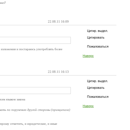
мал?
22.08.11 16:09
Цитир. выдел.
Цитировать
Пожаловаться
я изложения и постараюсь употреблять более
Наверх
22.08.11 16:13
Цитир. выдел.
Цитировать
Пожаловаться
ухим языком закона
Наверх
ршать по поручению другой стороны (принципала)
 прошу отметить, и юридические, и иные