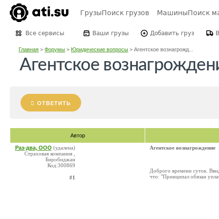
Грузы
Поиск грузов
Машины
Поиск м
Все сервисы
Ваши грузы
Добавить груз
Главная
>
Форумы
>
Юридические вопросы
>
Агентское вознагрожд...
Агентское вознагрожден
ОТВЕТИТЬ
Автор
Раз-два, ООО
(удалена)
Агентское вознагрождение
Страховая компания ,
Биробиджан
Код:300869
Доброго времени суток. Ввид
что: "Принципал обязан упла
#1