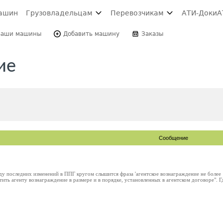
ашин
Грузовладельцам
Перевозчикам
АТИ-Доки
А
Ваши машины
Добавить машину
Заказы
ие
Сообщение
у последних изменений в ППГ кругом слышится фраза 'агентское вознаграждение не более 
тить агенту вознаграждение в размере и в порядке, установленных в агентском договоре". 