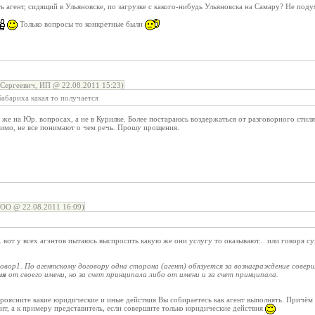
ь агент, сидящий в Ульяновске, по загрузке с какого-нибудь Ульяновска на Самару? Не поду
Только вопросы то конкретные были
Сергеевич, ИП @ 22.08.2011 15:23)
 Бабариха какая то получается
 же на Юр. вопросах, а не в Курилке. Более постараюсь воздержаться от разговорного стил
димо, не все понимают о чем речь. Прошу прощения.
ОО @ 22.08.2011 16:09)
... вот у всех агэнтов пытаюсь выспросить какую же они услугу то оказывают... или говоря с
овор1. По агентскому договору одна сторона (агент) обязуется за вознаграждение сове
ия
от своего имени, но за счет принципала либо от имени и за счет принципала.
роясните какие юридические и иные действия Вы собираетесь как агент выполнять. Причём
ент, а к примеру представитель, если совершите только юридические действия