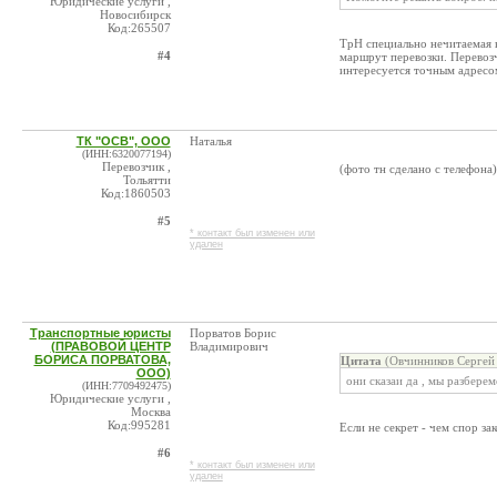
Юридические услуги ,
Новосибирск
Код:265507
ТрН специально нечитаемая в
#4
маршрут перевозки. Перевозч
интересуется точным адресо
ТК "ОСВ", ООО
Наталья
(ИНН:6320077194)
Перевозчик ,
(фото тн сделано с телефона)
Тольятти
Код:1860503
#5
* контакт был изменен или
удален
Транспортные юристы
Порватов Борис
(ПРАВОВОЙ ЦЕНТР
Владимирович
БОРИСА ПОРВАТОВА,
Цитата
(Овчинников Сергей
ООО)
они сказаи да , мы разбере
(ИНН:7709492475)
Юридические услуги ,
Москва
Код:995281
Если не секрет - чем спор за
#6
* контакт был изменен или
удален