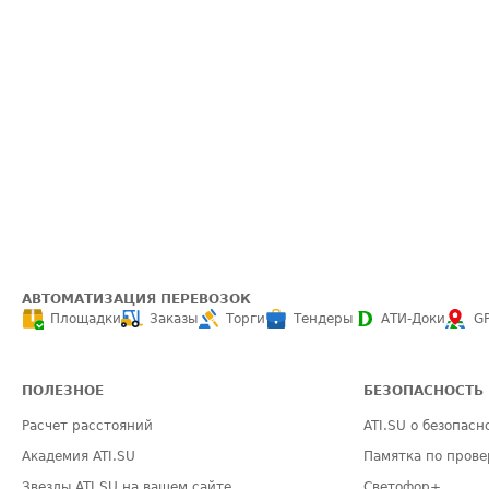
АВТОМАТИЗАЦИЯ ПЕРЕВОЗОК
Площадки
Заказы
Торги
Тендеры
АТИ-Доки
G
ПОЛЕЗНОЕ
БЕЗОПАСНОСТЬ
Расчет расстояний
ATI.SU о безопасн
Академия ATI.SU
Памятка по прове
Звезды ATI.SU на вашем сайте
Светофор+