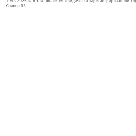
1998-2026
© ATI.SU является юридически зарегистрированной то
Сервер
55