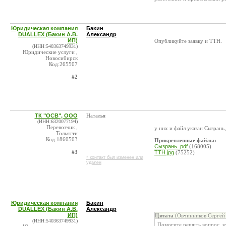
Юридическая компания
Бакин
DUALLEX (Бакин А.В.
Александр
ИП)
Опубликуйте заявку и ТТН.
(ИНН:540363749931)
Юридические услуги ,
Новосибирск
Код:265507
#2
ТК "ОСВ", ООО
Наталья
(ИНН:6320077194)
Перевозчик ,
у них и файл указан Сызрань,
Тольятти
Код:1860503
Прикрепленные файлы:
Сызрань..pdf
(168005)
#3
ТТН.jpg
(75252)
* контакт был изменен или
удален
Юридическая компания
Бакин
DUALLEX (Бакин А.В.
Александр
ИП)
Цитата
(Овчинников Сергей
(ИНН:540363749931)
Помогите решить вопрос. кт