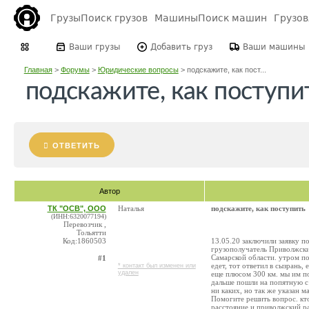
Грузы
Поиск грузов
Машины
Поиск машин
Грузо
Ваши грузы
Добавить груз
Ваши машины
Главная
>
Форумы
>
Юридические вопросы
>
подскажите, как пост...
подскажите, как поступи
ОТВЕТИТЬ
Автор
ТК "ОСВ", ООО
Наталья
подскажите, как поступить
(ИНН:6320077194)
Перевозчик ,
Тольятти
Код:1860503
13.05.20 заключили заявку п
грузополучатель Приволжский
Самарской области. утром по
#1
едет, тот ответил в сызрань,
* контакт был изменен или
удален
еще плюсом 300 км. мы им по
дальше пошли на попятную с 
ни каких, но так же указан 
Помогите решить вопрос. кто 
расстояние и приволжский р