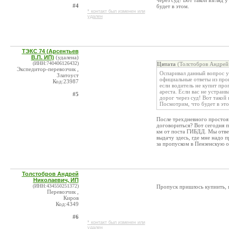
через суд! Вот такой взгляд
#4
будет в этом.
* контакт был изменен или
удален
ТЭКС 74 (Арсентьев
В.П. ИП)
(удалена)
(ИНН:740406126432)
Цитата
(Толстобров Андрей 
Экспедитор-перевозчик ,
Оспаривал данный вопрос у 
Златоуст
официальные ответы из про
Код:23987
если водитель не купит про
ареста. Если вас не устраи
#5
дорог через суд! Вот такой
Посмотрим, что будет в это
После трехдневного простоя
договориться? Вот сегодня 
км от поста ГИБДД. Мы отве
выдачу здесь, где мне надо 
за пропуском в Пензенскую о
Толстобров Андрей
Николаевич, ИП
(ИНН:434550251372)
Пропуск пришлось купиить, 
Перевозчик ,
Киров
Код:4349
#6
* контакт был изменен или
удален