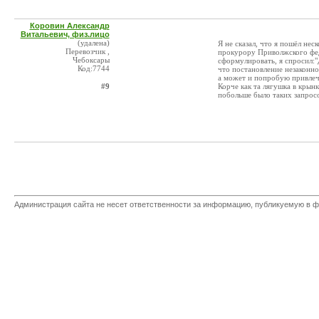
Коровин Александр
Витальевич, физ.лицо
(удалена)
Я не сказал, что я пошёл нес
Перевозчик ,
прокурору Приволжского ф
Чебоксары
сформулировать, я спросил:"Д
Код:7744
что постановление незаконно
а может и попробую привлечь
#9
Корче как та лягушка в крын
побольше было таких запросо
Администрация сайта не несет ответственности за информацию, публикуемую в ф