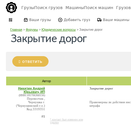
Грузы
Поиск грузов
Машины
Поиск машин
Грузо
Ваши грузы
Добавить груз
Ваши машины
Главная
>
Форумы
>
Юридические вопросы
>
Закрытие дорог
Закрытие дорог
ОТВЕТИТЬ
Автор
Никитин Андрей
Закрытие дорог
Юрьевич, ИП
(ИНН:595706368156)
Перевозчик ,
Чернушка г.
Правомерны ли действия инс
(Чернушинский г.о.)
штрафа
Код:3319351
#1
* контакт был изменен или
удален