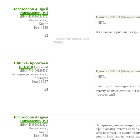
Толстобров Андрей
Николаевич, ИП
(ИНН:434550251372)
Цитата
(МПВП (Межрегионал
Перевозчик ,
НЕТ..
Киров
Код:4349
И ка это оспорить на посту
#2
* контакт был изменен или
удален
ТЭКС 74 (Арсентьев
В.П. ИП)
(удалена)
(ИНН:740406126432)
Цитата
(МПВП (Межрегионал
Экспедитор-перевозчик ,
НЕТ..
Златоуст
Код:23987
ответ достойный профессиона
#3
отвечу не имея отношения н
просветили!!!!
Толстобров Андрей
Николаевич, ИП
(ИНН:434550251372)
Оспаривал данный вопрос у с
Перевозчик ,
официальные ответы из прок-
Киров
если водитель не купит проп
Код:4349
ареста. Если вас не устраив