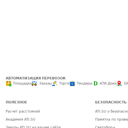
АВТОМАТИЗАЦИЯ ПЕРЕВОЗОК
Площадки
Заказы
Торги
Тендеры
АТИ-Доки
G
ПОЛЕЗНОЕ
БЕЗОПАСНОСТЬ
Расчет расстояний
ATI.SU о безопасн
Академия ATI.SU
Памятка по прове
Звезды ATI.SU на вашем сайте
Светофор+