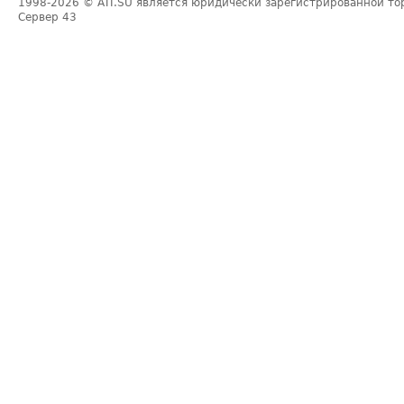
1998-2026
© ATI.SU является юридически зарегистрированной то
Сервер
43