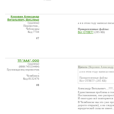
Коровин Александр
Витальевич, физ.лицо
(удалена)
а я в этом году написал пис
Перевозчик ,
Чебоксары
Прикрепленные файлы:
Код:7744
Вот ОТВЕТ!
(285 КБ)
#7
ТП "ААА", ООО
(удалена)
(ИНН:7451234484)
Цитата
(Коровин Александр 
Грузовладелец-перевозчик
а я в этом году написал п
,
Челябинск
Прикрепленные файлы:
Код:8132476
Вот ОТВЕТ! (285 КБ)
#8
Александр Витальевич....!!!!..
Единственная проблема в то
Постановления, оно распрост
И ежегодно всё повторяется 
В Челябинске мы это уже про
дороги открыли), а на следу
юридической силы не имеет..