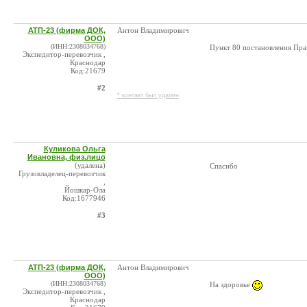
АТП-23 (фирма ДОК,
Антон Владимирович
ООО)
(ИНН:2308034768)
Пункт 80 постановления Прав
Экспедитор-перевозчик ,
Краснодар
Код:21679
#2
* контакт был удален
Куликова Ольга
Ивановна, физ.лицо
(удалена)
Спасибо
Грузовладелец-перевозчик
,
Йошкар-Ола
Код:1677946
#3
АТП-23 (фирма ДОК,
Антон Владимирович
ООО)
(ИНН:2308034768)
На здоровье
Экспедитор-перевозчик ,
Краснодар