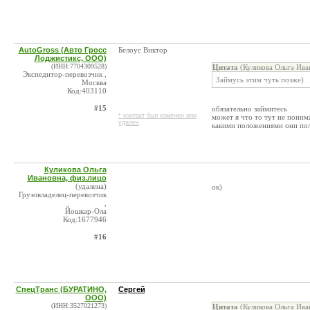
AutoGross (Авто Гросс
Белоус Виктор
Лоджистикс, ООО)
(ИНН:7704309528)
Цитата
(Куликова Ольга Ива
Экспедитор-перевозчик ,
Займусь этим чуть позже)
Москва
Код:403110
#15
обязательно займитесь
* контакт был изменен или
может я что то тут не поним
удален
какими положениями они пол
Куликова Ольга
Ивановна, физ.лицо
(удалена)
ок)
Грузовладелец-перевозчик
,
Йошкар-Ола
Код:1677946
#16
СпецТранс (БУРАТИНО,
Сергей
ООО)
(ИНН:3527021273)
Цитата
(Куликова Ольга Ива