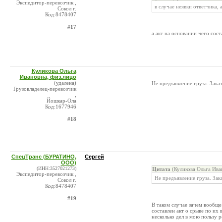
Экспедитор-перевозчик ,
в случае неявки ответчика,
Сокол г.
Код:8478407
#17
а акт на основании чего сост
Куликова Ольга
Ивановна, физ.лицо
(удалена)
Не предъявление груза. Зака
Грузовладелец-перевозчик
,
Йошкар-Ола
Код:1677946
#18
СпецТранс (БУРАТИНО,
Сергей
ООО)
(ИНН:3527021273)
Цитата
(Куликова Ольга Ива
Экспедитор-перевозчик ,
Не предъявление груза. Зак
Сокол г.
Код:8478407
#19
В таком случае зачем вообще
составлен акт о срыве по их
несколько дел в мою пользу 