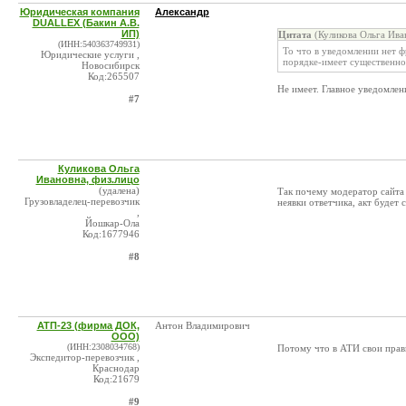
Юридическая компания
Александр
DUALLEX (Бакин А.В.
ИП)
Цитата
(Куликова Ольга Ива
(ИНН:540363749931)
То что в уведомлении нет ф
Юридические услуги ,
порядке-имеет существенно
Новосибирск
Код:265507
Не имеет. Главное уведомлени
#7
Куликова Ольга
Ивановна, физ.лицо
(удалена)
Так почему модератор сайта 
Грузовладелец-перевозчик
неявки ответчика, акт будет
,
Йошкар-Ола
Код:1677946
#8
АТП-23 (фирма ДОК,
Антон Владимирович
ООО)
(ИНН:2308034768)
Потому что в АТИ свои прав
Экспедитор-перевозчик ,
Краснодар
Код:21679
#9