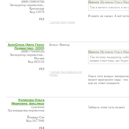
(ИНН:2308034768)
Цитата
(Куликова Ольга Ива
Экспедитор-перевозчик ,
Так я ничего плохого и не с
Краснодар
Код:21679
И никто не сказал. А всё по
#12
* контакт был удален
AutoGross (Авто Гросс
Белоус Виктор
Лоджистикс, ООО)
(ИНН:7704309528)
Цитата
(Куликова Ольга Ива
Экспедитор-перевозчик ,
Так почему модератор сайта
Москва
неявки ответчика, акт буде
Код:403110
#13
* контакт был изменен или
удален
Ольга этот вопрос интересен
может пригласите сюда - тех
или их ответ покажете
Куликова Ольга
Ивановна, физ.лицо
(удалена)
Займусь этим чуть позже)
Грузовладелец-перевозчик
,
Йошкар-Ола
Код:1677946
#14