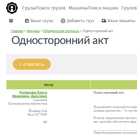
Грузы
Поиск грузов
Машины
Поиск машин
Грузо
Ваши грузы
Добавить груз
Ваши машины
Главная
>
Форумы
>
Юридические вопросы
>
Односторонний акт
Односторонний акт
ОТВЕТИТЬ
Автор
Куликова Ольга
Односторонний акт
Ивановна, физ.лицо
(удалена)
Грузовладелец-перевозчик
Подскажите пожалуйста норму
,
должна прописать - "в случае
Йошкар-Ола
Код:1677946
В моем уведомлении прописан
акт. просьба обеспечить явку
#1
_______________________
Отредактировано пользова