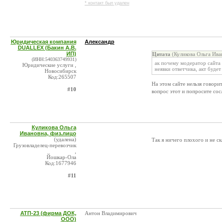
* контакт был удален
Юридическая компания
Александр
DUALLEX (Бакин А.В.
ИП)
Цитата
(Куликова Ольга Ива
(ИНН:540363749931)
ак почему модератор сайта 
Юридические услуги ,
неявки ответчика, акт буде
Новосибирск
Код:265507
На этом сайте нельзя говори
#10
вопрос этот и попросите сос
Куликова Ольга
Ивановна, физ.лицо
(удалена)
Так я ничего плохого и не с
Грузовладелец-перевозчик
,
Йошкар-Ола
Код:1677946
#11
АТП-23 (фирма ДОК,
Антон Владимирович
ООО)