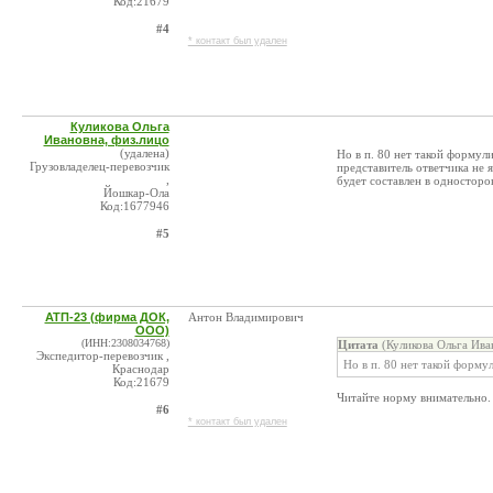
Код:21679
#4
* контакт был удален
Куликова Ольга
Ивановна, физ.лицо
(удалена)
Но в п. 80 нет такой формули
Грузовладелец-перевозчик
представитель ответчика не я
,
будет составлен в одностор
Йошкар-Ола
Код:1677946
#5
АТП-23 (фирма ДОК,
Антон Владимирович
ООО)
(ИНН:2308034768)
Цитата
(Куликова Ольга Ива
Экспедитор-перевозчик ,
Но в п. 80 нет такой форму
Краснодар
Код:21679
Читайте норму внимательно.
#6
* контакт был удален