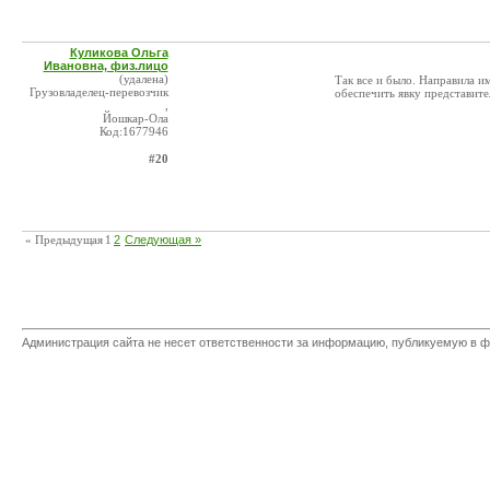
Куликова Ольга
Ивановна, физ.лицо
(удалена)
Так все и было. Направила им
Грузовладелец-перевозчик
обеспечить явку представите
,
Йошкар-Ола
Код:1677946
#20
« Предыдущая
1
2
Следующая »
Администрация сайта не несет ответственности за информацию, публикуемую в ф