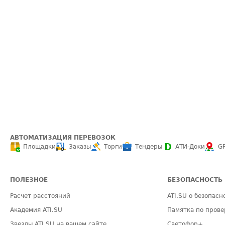
АВТОМАТИЗАЦИЯ ПЕРЕВОЗОК
Площадки
Заказы
Торги
Тендеры
АТИ-Доки
G
ПОЛЕЗНОЕ
БЕЗОПАСНОСТЬ
Расчет расстояний
ATI.SU о безопасн
Академия ATI.SU
Памятка по прове
Звезды ATI.SU на вашем сайте
Светофор+