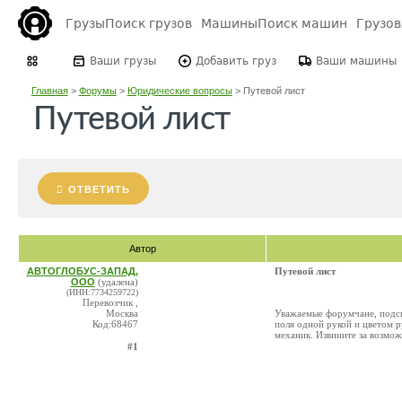
Грузы
Поиск грузов
Машины
Поиск машин
Грузо
Ваши грузы
Добавить груз
Ваши машины
Главная
>
Форумы
>
Юридические вопросы
>
Путевой лист
Путевой лист
ОТВЕТИТЬ
Автор
АВТОГЛОБУС-ЗАПАД,
Путевой лист
ООО
(удалена)
(ИНН:7734259722)
Перевозчик ,
Москва
Уважаемые форумчане, подск
Код:68467
поля одной рукой и цветом р
механик. Извините за возмож
#1