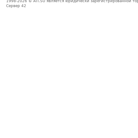
1998-2026
© ATI.SU является юридически зарегистрированной то
Сервер
42