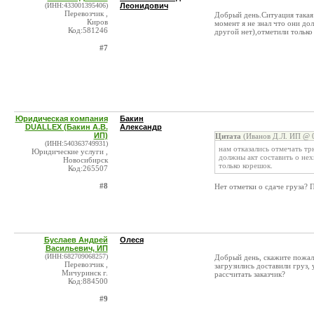
(ИНН:433001395406)
Леонидович
Перевозчик ,
Добрый день.Ситуация такая:
Киров
момент я не знал что они до
Код:581246
другой нет),отметили только
#7
Юридическая компания
Бакин
DUALLEX (Бакин А.В.
Александр
ИП)
Цитата
(Иванов Д.Л. ИП @ 0
(ИНН:540363749931)
нам отказались отмечать тр
Юридические услуги ,
должны акт составить о нех
Новосибирск
только корешок.
Код:265507
#8
Нет отметки о сдаче груза? 
Буслаев Андрей
Олеся
Васильевич, ИП
(ИНН:682709068257)
Добрый день, скажите пожалуй
Перевозчик ,
загрузились доставили груз, 
Мичуринск г.
рассчитать заказчик?
Код:884500
#9