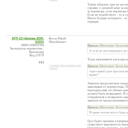
Таким образом, при не дости
справку о средней цене за км
за перевозку, если перевозка
Если не подействует - то в су
Иначе больше потеряете - за
порядке.
АТП-23 (фирма ДОК,
Косов Юрий
ООО)
Михайлович
(ИНН:2308034768)
Цитата
(Интеллект Логистик
Экспедитор-перевозчик ,
А если не договорились по 
Краснодар
Код:21679
Тогда взыскиваете расходы на 
#15
* контакт был изменен или
Цитата
(Интеллект Логистик
удален
через какой срок простоя м
право?
Законом предусмотрен порядо
зависящим от перевозчика. П
переадресовке он обязан оце
должен быть возвращен). В о
отправителя и возвратить ему
законом не предусматриваетс
Цитата
(Интеллект Логистик
И какие потом могут быть 
Груз будет признан утерянны
существует вероятность быт
(вероятность невелика, но ест