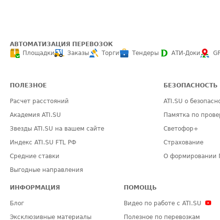
АВТОМАТИЗАЦИЯ ПЕРЕВОЗОК
Площадки
Заказы
Торги
Тендеры
АТИ-Доки
G
ПОЛЕЗНОЕ
БЕЗОПАСНОСТЬ
Расчет расстояний
ATI.SU о безопасн
Академия ATI.SU
Памятка по прове
Звезды ATI.SU на вашем сайте
Светофор+
Индекс ATI.SU FTL РФ
Страхование
Средние ставки
О формировании 
Выгодные направления
ИНФОРМАЦИЯ
ПОМОЩЬ
Блог
Видео по работе с ATI.SU
Эксклюзивные материалы
Полезное по перевозкам