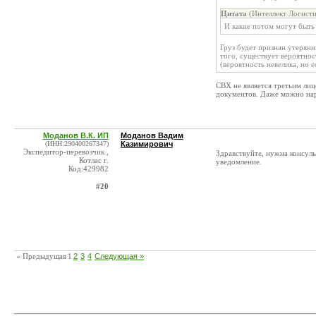
Цитата
(Интеллект Логисти
И какие потом могут быть
Груз будет признан утерянн
того, существует вероятнос
(вероятность невелика, но е
СВХ не является третьим ли
документов. Даже можно нар
Моданов В.К. ИП
Моданов Вадим
(ИНН:290400267347)
Казимирович
Экспедитор-перевозчик ,
Здравствуйте, нужна консул
Котлас г.
уведомление.
Код:429982
#20
« Предыдущая
1
2
3
4
Следующая »