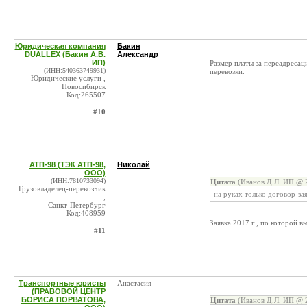
Юридическая компания
Бакин
DUALLEX (Бакин А.В.
Александр
ИП)
Размер платы за переадреса
(ИНН:540363749931)
перевозки.
Юридические услуги ,
Новосибирск
Код:265507
#10
АТП-98 (ТЭК АТП-98,
Николай
ООО)
(ИНН:7810733094)
Цитата
(Иванов Д.Л. ИП @ 2
Грузовладелец-перевозчик
на руках только договор-за
,
Санкт-Петербург
Код:408959
Заявка 2017 г., по которой вы
#11
Транспортные юристы
Анастасия
(ПРАВОВОЙ ЦЕНТР
БОРИСА ПОРВАТОВА,
Цитата
(Иванов Д.Л. ИП @ 2