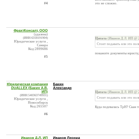
#4
это не сложно.
ФрахтКонсалт, ООО
(удалена)
(ИНН:6318191904)
Цитата
(Иванов Д.Л. ИП @ 2
Юридические услуги ,
Стоит подавать или это пол
Самара
Код:2899686
покажите документы юристу,
#5
Юридическая компания
Бакин
DUALLEX (Бакин А.В.
Александр
ИП)
Цитата
(Иванов Д.Л. ИП @ 2
(ИНН:540363749931)
Стоит подавать или это пол
Юридические услуги ,
Новосибирск
Код:265507
Куда подевалась ТрН? Скан т
#6
Иванов Д.Л. ИП
Иванов Леонид