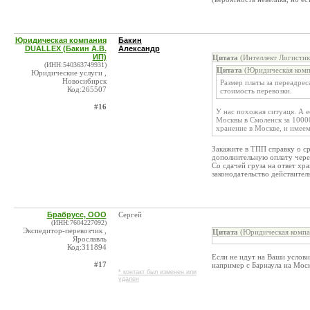
Юридическая компания
Бакин
DUALLEX (Бакин А.В.
Александр
ИП)
Цитата
(Интеллект Логистик
(ИНН:540363749931)
Цитата
(Юридическая комп
Юридические услуги ,
Новосибирск
Размер платы за переадре
Код:265507
стоимость перевозки.
#16
У нас похожая ситуаця. А е
Москвы в Смоленск за 10000
хранение в Москве, и имее
Закажите в ТПП справку о с
дополнительную оплату через
Со сдачей груза на ответ хра
законодательство действител
Брабрусс, ООО
Сергей
(ИНН:7604227092)
Экспедитор-перевозчик ,
Цитата
(Юридическая компа
Ярославль
Код:311894
Если не идут на Ваши услов
#17
например с Барнаула на Моск
* контакт был изменен или
удален