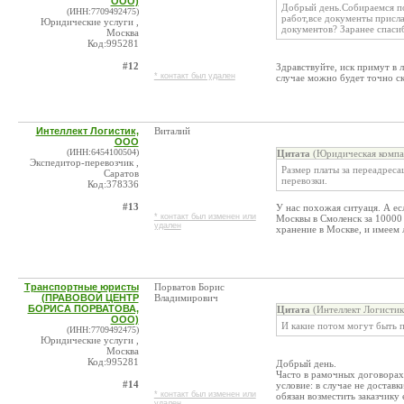
ООО)
Добрый день.Собираемся под
(ИНН:7709492475)
работ,все документы присла
Юридические услуги ,
документов? Заранее спасиб
Москва
Код:995281
#12
Здравствуйте, иск примут в 
* контакт был удален
случае можно будет точно ск
Интеллект Логистик,
Виталий
ООО
(ИНН:6454100504)
Цитата
(Юридическая компа
Экспедитор-перевозчик ,
Размер платы за переадрес
Саратов
перевозки.
Код:378336
#13
У нас похожая ситуаця. А ес
* контакт был изменен или
Москвы в Смоленск за 10000 
удален
хранение в Москве, и имеем
Транспортные юристы
Порватов Борис
(ПРАВОВОЙ ЦЕНТР
Владимирович
БОРИСА ПОРВАТОВА,
Цитата
(Интеллект Логистик
ООО)
И какие потом могут быть 
(ИНН:7709492475)
Юридические услуги ,
Москва
Код:995281
Добрый день.
Часто в рамочных договорах
#14
условие: в случае не достав
* контакт был изменен или
обязан возместить заказчику 
удален