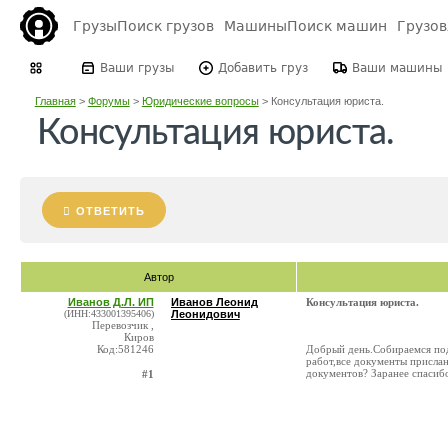
Грузы
Поиск грузов
Машины
Поиск машин
Грузо
Ваши грузы
Добавить груз
Ваши машины
Главная
>
Форумы
>
Юридические вопросы
>
Консультация юриста.
Консультация юриста.
ОТВЕТИТЬ
Автор
Иванов Д.Л. ИП
Иванов Леонид
Консультация юриста.
(ИНН:433001395406)
Леонидович
Перевозчик ,
Киров
Код:581246
Добрый день.Собираемся пода
работ,все документы прислан
документов? Заранее спасибо
#1