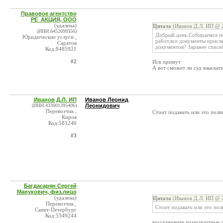
Правовое агентство
РЕ_АКЦИЯ, ООО
(удалена)
Цитата
(Иванов Д.Л. ИП @ 2
(ИНН:6452099356)
Добрый день.Собираемся под
Юридические услуги ,
работ,все документы присла
Саратов
документов? Заранее спасиб
Код:8485921
#2
Иск примут
А вот сможет ли суд взыскат
Иванов Д.Л. ИП
Иванов Леонид
(ИНН:433001395406)
Леонидович
Перевозчик ,
Стоит подавать или это полн
Киров
Код:581246
#3
Багдасарян Сергей
Манукович, физ.лицо
(удалена)
Цитата
(Иванов Д.Л. ИП @ 2
Перевозчик ,
Стоит подавать или это пол
Санкт-Петербург
Код:5349244
восстановите транспортные д