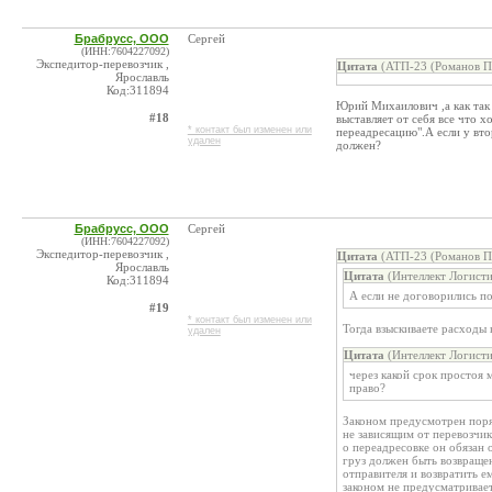
Брабрусс, ООО
Сергей
(ИНН:7604227092)
Экспедитор-перевозчик ,
Цитата
(АТП-23 (Романов П.
Ярославль
Код:311894
Юрий Михаилович ,а как так 
#18
выставляет от себя все что х
* контакт был изменен или
переадресацию".А если у вт
удален
должен?
Брабрусс, ООО
Сергей
(ИНН:7604227092)
Экспедитор-перевозчик ,
Цитата
(АТП-23 (Романов П.
Ярославль
Цитата
(Интеллект Логисти
Код:311894
А если не договорились по
#19
* контакт был изменен или
Тогда взыскиваете расходы н
удален
Цитата
(Интеллект Логисти
через какой срок простоя 
право?
Законом предусмотрен поряд
не зависящим от перевозчик
о переадресовке он обязан
груз должен быть возвращен
отправителя и возвратить е
законом не предусматривает