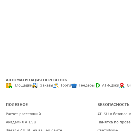
АВТОМАТИЗАЦИЯ ПЕРЕВОЗОК
Площадки
Заказы
Торги
Тендеры
АТИ-Доки
G
ПОЛЕЗНОЕ
БЕЗОПАСНОСТЬ
Расчет расстояний
ATI.SU о безопасн
Академия ATI.SU
Памятка по прове
Звезды ATI.SU на вашем сайте
Светофор+