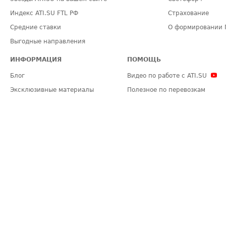
Индекс ATI.SU FTL РФ
Страхование
Средние ставки
О формировании 
Выгодные направления
ИНФОРМАЦИЯ
ПОМОЩЬ
Блог
Видео по работе с ATI.SU
Эксклюзивные материалы
Полезное по перевозкам
Политика конфиденциальности
Часто задаваемые вопросы (FA
Общие положения
Техническая информация
Карта сайта
ЗАДАТЬ ВОПРОС