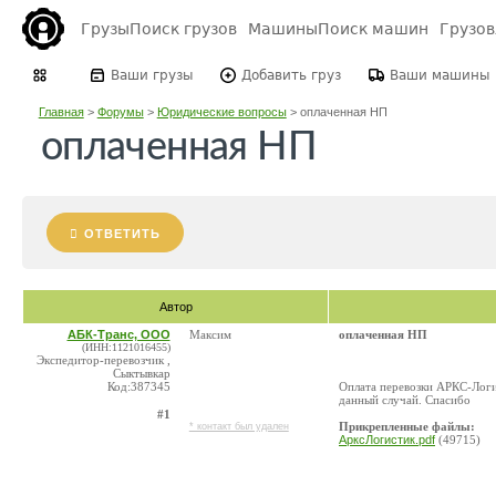
Грузы
Поиск грузов
Машины
Поиск машин
Грузо
Ваши грузы
Добавить груз
Ваши машины
Главная
>
Форумы
>
Юридические вопросы
>
оплаченная НП
оплаченная НП
ОТВЕТИТЬ
Автор
АБК-Транс, ООО
Максим
оплаченная НП
(ИНН:1121016455)
Экспедитор-перевозчик ,
Сыктывкар
Код:387345
Оплата перевозки АРКС-Логи
данный случай. Спасибо
#1
Прикрепленные файлы:
* контакт был удален
АрксЛогистик.pdf
(49715)