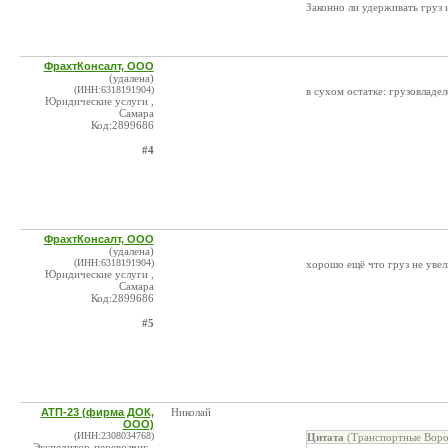
Законно ли удерживать груз 
ФрахтКонсалт, ООО
(удалена)
(ИНН:6318191904)
в сухом остатке: грузовладел
Юридические услуги ,
Самара
Код:2899686
#4
ФрахтКонсалт, ООО
(удалена)
(ИНН:6318191904)
хорошо ещё что груз не увел
Юридические услуги ,
Самара
Код:2899686
#5
АТП-23 (фирма ДОК,
Николай
ООО)
(ИНН:2308034768)
Цитата
(Транспортные Воро
Экспедитор-перевозчик ,