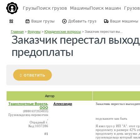
Грузы
Поиск грузов
Машины
Поиск машин
Грузо
Ваши грузы
Добавить груз
Ваши машины
Главная
>
Форумы
>
Юридические вопросы
>
Заказчик перестал вы...
Заказчик перестал выходи
предоплаты
ОТВЕТИТЬ
Автор
Транспортные Ворота,
Александр
Заказчик перестал выходить
ООО
(ИНН:6372024933)
Грузовладелец-перевозчик
,
подскажите как быть
Отрадный г.
Код:1037286
Я взял груз у ИП "А". этот г
предоплату в размере 42% от
предоплату в день загрузки ,
#1
грузовладельца который закл