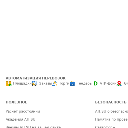
АВТОМАТИЗАЦИЯ ПЕРЕВОЗОК
Площадки
Заказы
Торги
Тендеры
АТИ-Доки
G
ПОЛЕЗНОЕ
БЕЗОПАСНОСТЬ
Расчет расстояний
ATI.SU о безопасн
Академия ATI.SU
Памятка по прове
Звезды ATI.SU на вашем сайте
Светофор+