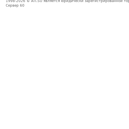
1998-2026
© ATI.SU является юридически зарегистрированной то
Сервер
60