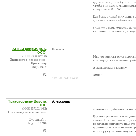
груза и теперь требует чтобы
чтобы они нам компенсировал
предоплату ИП "А"
Как быть в такой ситуации ?
дополнительных убытков ?
я так же в свою очередь дол
нет денег оплачивать , стыдн
АТП-23 (фирма ДОК,
Николай
ООО)
(ИНН:2308034768)
Многое зависит от содержан
Экспедитор-перевозчик ,
подтвердить основания требо
Краснодар
Код:21679
А дальше вам к юристу.
#2
Антон.
* контакт был удален
Транспортные Ворота,
Александр
ООО
(ИНН:6372024933)
оснований требовать от нас 
Грузовладелец-перевозчик
,
Грузоотправитель имеет дог
Отрадный г.
с нами. Соотвественно Грузоо
Код:1037286
предлагаю заплатить нам что
грузополучателя и называю р
#3
везти груз убытков получится