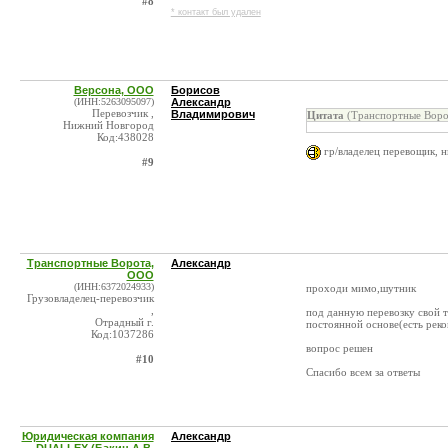
#8
* контакт был удален
Версона, ООО
Борисов
(ИНН:5263095097)
Александр
Перевозчик ,
Владимирович
Цитата
(Транспортные Воро
Нижний Новгород
Код:438028
гр/владелец перевощик, 
#9
Транспортные Ворота,
Александр
ООО
(ИНН:6372024933)
проходи мимо,шутник
Грузовладелец-перевозчик
,
под данную перевозку свой т
Отрадный г.
постоянной основе(есть реко
Код:1037286
вопрос решен
#10
Спасибо всем за ответы
Юридическая компания
Александр