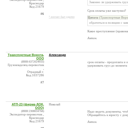
Законно ли удерживать груз
Краснодар
Код:21679
Срок оплаты уже наступил?
#6
* контакт был удален
Цитата
(Транспортные Воро
обратиться в полицию с зая
Какое преступление (правон
Антон.
Транспортные Ворота,
Александр
ООО
(ИНН:6372024933)
срок оплаты - предоплата и о
Грузовладелец-перевозчик
удерживать груз до момента 
,
Отрадный г.
Код:1037286
#7
АТП-23 (фирма ДОК,
Николай
ООО)
(ИНН:2308034768)
Надо видеть документы, чтоб
Экспедитор-перевозчик ,
Обращайтесь к юристу с док
Краснодар
Код:21679
Антон.