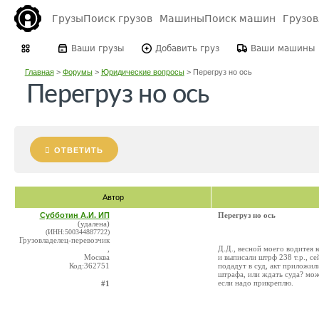
Грузы
Поиск грузов
Машины
Поиск машин
Грузо
Ваши грузы
Добавить груз
Ваши машины
Главная
>
Форумы
>
Юридические вопросы
>
Перегруз но ось
Перегруз но ось
ОТВЕТИТЬ
Автор
Субботин А.И. ИП
Перегруз но ось
(удалена)
(ИНН:500344887722)
Грузовладелец-перевозчик
,
Д.Д., весной моего водитея
Москва
и выписали штрф 238 т.р., с
Код:362751
подадут в суд, акт приложил
штрафа, или ждать суда? мож
если надо прикреплю.
#1