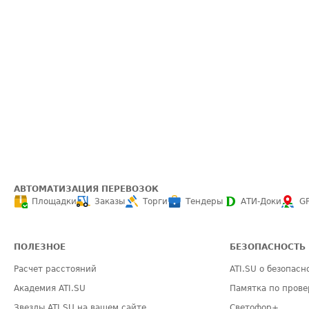
АВТОМАТИЗАЦИЯ ПЕРЕВОЗОК
Площадки
Заказы
Торги
Тендеры
АТИ-Доки
G
ПОЛЕЗНОЕ
БЕЗОПАСНОСТЬ
Расчет расстояний
ATI.SU о безопасн
Академия ATI.SU
Памятка по прове
Звезды ATI.SU на вашем сайте
Светофор+