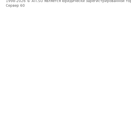
1998-2026
© ATI.SU является юридически зарегистрированной то
Сервер
60