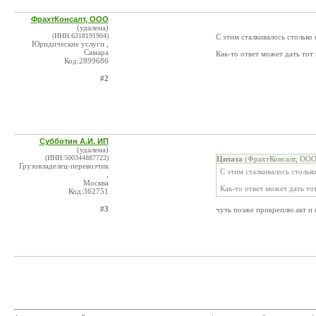
ФрахтКонсалт, ООО
(удалена)
(ИНН:6318191904)
С этим сталкивалось столько 
Юридические услуги ,
Самара
Как-то ответ может дать тот 
Код:2899686
#2
Субботин А.И. ИП
(удалена)
(ИНН:500344887722)
Цитата
(ФрахтКонсалт, ООО
Грузовладелец-перевозчик
С этим сталкивалось стольк
,
Москва
Как-то ответ может дать тот
Код:362751
#3
чуть позже прикреплю акт и 