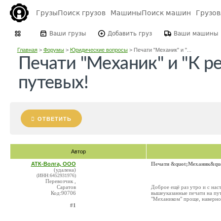
Грузы
Поиск грузов
Машины
Поиск машин
Грузо
Ваши грузы
Добавить груз
Ваши машины
Главная
>
Форумы
>
Юридические вопросы
>
Печати "Механик" и "...
Печати "Механик" и "К р
путевых!
ОТВЕТИТЬ
Автор
АТК-Волга, ООО
Печати &quot;Механик&quo
(удалена)
(ИНН:6452931976)
Перевозчик ,
Саратов
Доброе ещё раз утро и с наст
Код:90706
вышеуказанные печати на пут
"Механиком" проще, наверное
#1