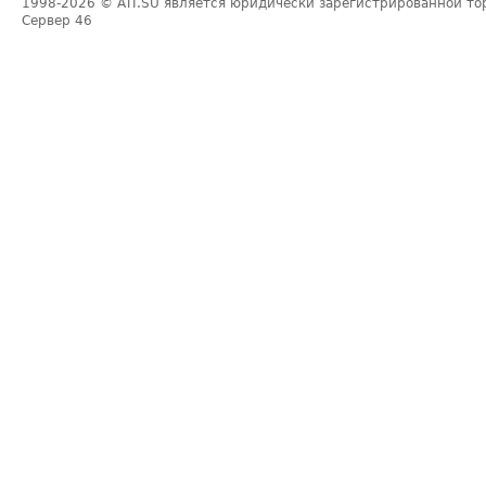
1998-2026
© ATI.SU является юридически зарегистрированной то
Сервер
46