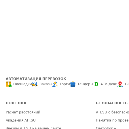
АВТОМАТИЗАЦИЯ ПЕРЕВОЗОК
Площадки
Заказы
Торги
Тендеры
АТИ-Доки
G
ПОЛЕЗНОЕ
БЕЗОПАСНОСТЬ
Расчет расстояний
ATI.SU о безопасн
Академия ATI.SU
Памятка по прове
Звезды ATI.SU на вашем сайте
Светофор+