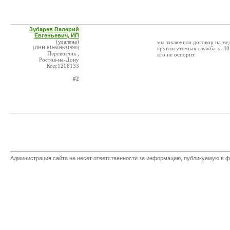
Зубарев Валерий
Евгеньевич, ИП
(удалена)
мы заключили договор на ме
(ИНН:616609631990)
круглосуточная служба за 4
Перевозчик ,
кто не оспорит
Ростов-на-Дону
Код:1208133
#2
Администрация сайта не несет ответственности за информацию, публикуемую в ф