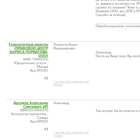
эл. ящиков я посмотрел их I
сделать их клонами? Кому в 
Названия ООО, код АТИ и IP
Спасибо за помощь!
_______________________
Отредактировано пользова
Транспортные юристы
Порватов Борис
(ПРАВОВОЙ ЦЕНТР
Владимирович
БОРИСА ПОРВАТОВА,
Александр.
ООО)
Поста на Вашу тему Вы опубл
(ИНН:7709492475)
Юридические услуги ,
Москва
Код:995281
#2
* контакт был изменен или
удален
Дроздов Александр
Александр
Сергеевич, ИП
(ИНН:631104643370)
Так почему бы не помочь и п
Экспедитор-перевозчик ,
Самара
Код:699505
#3
* контакт был изменен или
удален