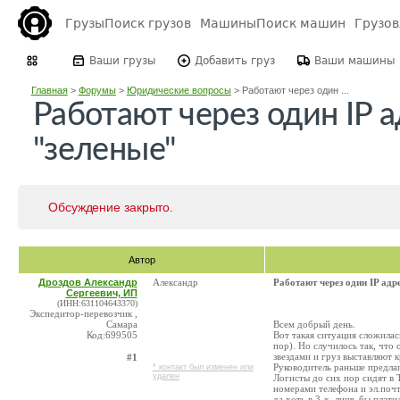
Грузы
Поиск грузов
Машины
Поиск машин
Грузо
Ваши грузы
Добавить груз
Ваши машины
Главная
>
Форумы
>
Юридические вопросы
>
Работают через один ...
Работают через один IP а
"зеленые"
Обсуждение закрыто.
Автор
Дроздов Александр
Александр
Работают через один IP адр
Сергеевич, ИП
(ИНН:631104643370)
Экспедитор-перевозчик ,
Самара
Всем добрый день.
Код:699505
Вот такая ситуация сложилас
пор). Но случилось так, что
звездами и груз выставляют 
#1
Руководитель раньше предлаг
* контакт был изменен или
удален
Логисты до сих пор сидят в 
номерами телефона и эл.почт
да хоть в 3-х, лишь бы плати