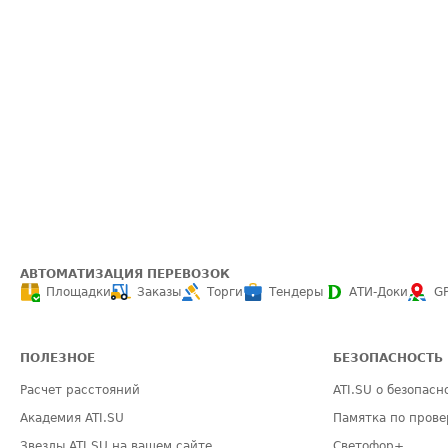
АВТОМАТИЗАЦИЯ ПЕРЕВОЗОК
Площадки
Заказы
Торги
Тендеры
АТИ-Доки
G
ПОЛЕЗНОЕ
БЕЗОПАСНОСТЬ
Расчет расстояний
ATI.SU о безопасн
Академия ATI.SU
Памятка по прове
Звезды ATI.SU на вашем сайте
Светофор+