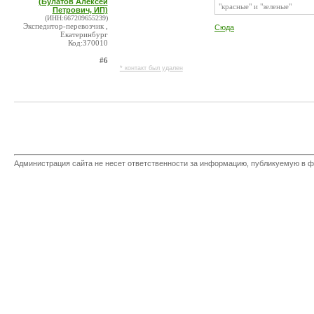
(Булатов Алексей
"красные" и "зеленые"
Петрович, ИП)
(ИНН:667209655239)
Экспедитор-перевозчик ,
Сюда
Екатеринбург
Код:370010
#6
* контакт был удален
Администрация сайта не несет ответственности за информацию, публикуемую в ф