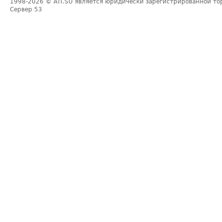
1998-2026
© ATI.SU является юридически зарегистрированной то
Сервер
53