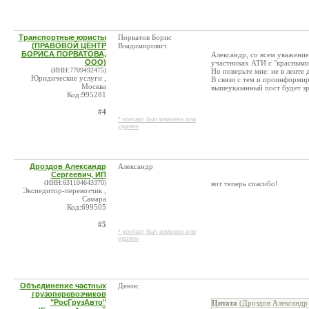
Транспортные юристы
Порватов Борис
(ПРАВОВОЙ ЦЕНТР
Владимирович
БОРИСА ПОРВАТОВА,
Александр, со всем уважени
ООО)
участниках АТИ с "красными"
(ИНН:7709492475)
Но поверьте мне: не в ленте
Юридические услуги ,
В связи с тем и проинформи
Москва
вышеуказанный пост будет з
Код:995281
#4
* контакт был изменен или
удален
Дроздов Александр
Александр
Сергеевич, ИП
(ИНН:631104643370)
вот теперь спасибо!
Экспедитор-перевозчик ,
Самара
Код:699505
#5
* контакт был изменен или
удален
Объединение частных
Денис
грузоперевозчиков
"РосГрузАвто"
Цитата
(Дроздов Александр 