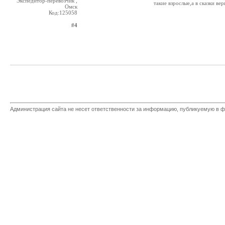
Экспедитор-перевозчик ,
такие взрослые,а в сказки ве
Омск
Код:125058
#4
Администрация сайта не несет ответственности за информацию, публикуемую в ф