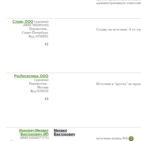
административную ответстве
Стоик, ООО
(удалена)
(ИНН:7805093160)
Перевозчик ,
Ссылку на источник. А то у
Санкт-Петербург
Код:1058692
#2
РусЛогистика, ООО
(удалена)
Перевозчик ,
Источник в "кругах" не пред
Москва
Код:929030
#3
Ицкович Михаил
Михаил
Викторович, ИП
Викторович
(ИНН:550200277171)
источник-палата №6