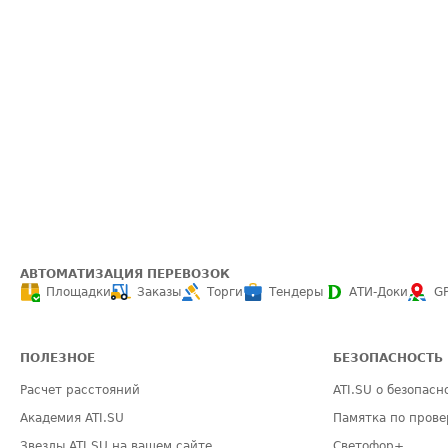
АВТОМАТИЗАЦИЯ ПЕРЕВОЗОК
Площадки
Заказы
Торги
Тендеры
АТИ-Доки
G
ПОЛЕЗНОЕ
БЕЗОПАСНОСТЬ
Расчет расстояний
ATI.SU о безопасн
Академия ATI.SU
Памятка по прове
Звезды ATI.SU на вашем сайте
Светофор+