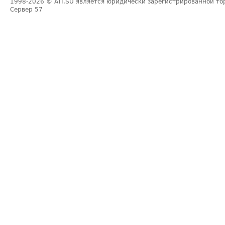
1998-2026
© ATI.SU является юридически зарегистрированной то
Сервер
57