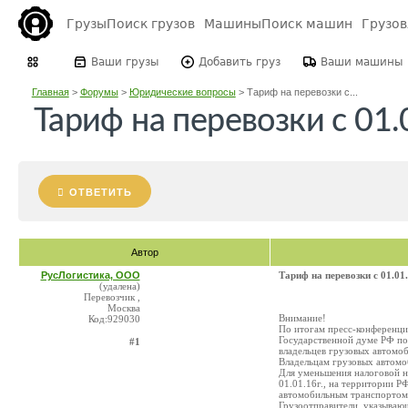
Грузы
Поиск грузов
Машины
Поиск машин
Грузо
Ваши грузы
Добавить груз
Ваши машины
Главная
>
Форумы
>
Юридические вопросы
>
Тариф на перевозки с...
Тариф на перевозки с 01.
ОТВЕТИТЬ
Автор
РусЛогистика, ООО
Тариф на перевозки с 01.01.
(удалена)
Перевозчик ,
Москва
Внимание!
Код:929030
По итогам пресс-конференци
Государственной думе РФ по
#1
владельцев грузовых автомо
Владельцам грузовых автомо
Для уменьшения налоговой на
01.01.16г., на территории 
автомобильным транспортом в
Грузоотправители, указываю