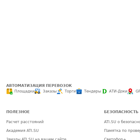
АВТОМАТИЗАЦИЯ ПЕРЕВОЗОК
Площадки
Заказы
Торги
Тендеры
АТИ-Доки
G
ПОЛЕЗНОЕ
БЕЗОПАСНОСТЬ
Расчет расстояний
ATI.SU о безопасн
Академия ATI.SU
Памятка по прове
Звезды ATI.SU на вашем сайте
Светофор+