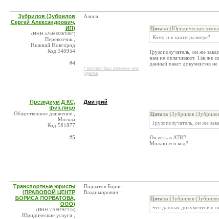
Зубрилов (Зубрилов
Алина
Сергей Александрович,
ИП)
Цитата
(Юридическая компа
(ИНН:525600361004)
Кому и в каком размере?
Перевозчик ,
Нижний Новгород
Код:340954
Грузополучатель, он же заказ
нам не оплачивают. Так же с
#4
данный пакет документов не 
* контакт был изменен или
удален
Президиум Д КС,
Дмитрий
физ.лицо
Общественное движение ,
Цитата
(Зубрилов (Зубрилов
Москва
Грузополучатель, он же зак
Код:581877
#5
Он есть в АТИ?
Можно его код?
Транспортные юристы
Порватов Борис
(ПРАВОВОЙ ЦЕНТР
Владимирович
БОРИСА ПОРВАТОВА,
Цитата
(Зубрилов (Зубрилов
ООО)
что данных документов и н
(ИНН:7709492475)
Юридические услуги ,