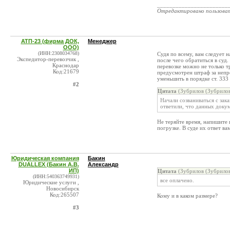
_______________________
Отредактировано пользова
АТП-23 (фирма ДОК,
Менеджер
ООО)
(ИНН:2308034768)
Судя по всему, вам следует 
Экспедитор-перевозчик ,
после чего обратиться в суд
Краснодар
перевозке можно не только т
Код:21679
предусмотрен штраф за непре
уменьшить в порядке ст. 333
#2
Цитата
(Зубрилов (Зубрилов
Начали созваниваться с зак
ответили, что данных докум
Не теряйте время, напишите 
погрузке. В суде их ответ ва
Юридическая компания
Бакин
DUALLEX (Бакин А.В.
Александр
ИП)
Цитата
(Зубрилов (Зубрилов
(ИНН:540363749931)
все оплачено.
Юридические услуги ,
Новосибирск
Код:265507
Кому и в каком размере?
#3