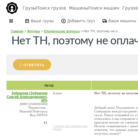
Грузы
Поиск грузов
Машины
Поиск машин
Грузо
Ваши грузы
Добавить груз
Ваши машины
Главная
>
Форумы
>
Юридические вопросы
>
Нет ТН, поэтому не о...
Нет ТН, поэтому не опла
ОТВЕТИТЬ
Автор
Зубрилов (Зубрилов
Алина
Нет ТН, поэтому не оплачи
Сергей Александрович,
ИП)
(ИНН:525600361004)
Перевозчик ,
Добрый день! Подскажите, п
Нижний Новгород
Совершали междугороднюю пе
Код:340954
груза. Перед отправкой по у
отписались и мы отправили о
прислали письмо по электрон
#1
Начали созваниваться с зака
* контакт был изменен или
удален
ответили, что данных докуме
получить оплату?