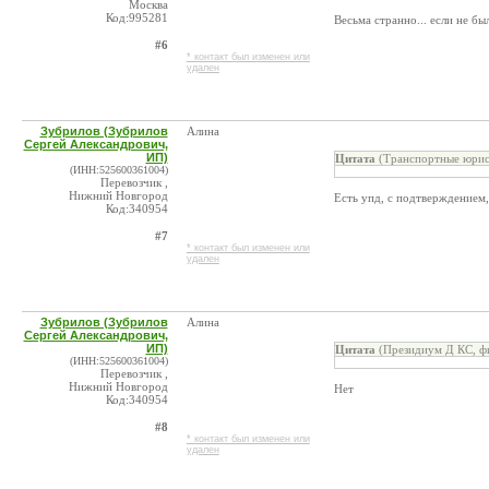
Москва
Код:995281
Весьма странно... если не бы
#6
* контакт был изменен или
удален
Зубрилов (Зубрилов
Алина
Сергей Александрович,
ИП)
Цитата
(Транспортные юрис
(ИНН:525600361004)
Перевозчик ,
Нижний Новгород
Есть упд, с подтверждением,
Код:340954
#7
* контакт был изменен или
удален
Зубрилов (Зубрилов
Алина
Сергей Александрович,
ИП)
Цитата
(Президиум Д КС, фи
(ИНН:525600361004)
Перевозчик ,
Нижний Новгород
Нет
Код:340954
#8
* контакт был изменен или
удален