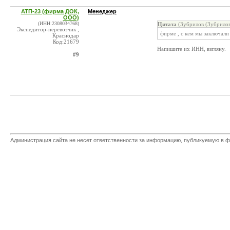
АТП-23 (фирма ДОК,
Менеджер
ООО)
(ИНН:2308034768)
Цитата
(Зубрилов (Зубрилов
Экспедитор-перевозчик ,
фирме , с кем мы заключали
Краснодар
Код:21679
Напишите их ИНН, взгляну.
#9
Администрация сайта не несет ответственности за информацию, публикуемую в ф