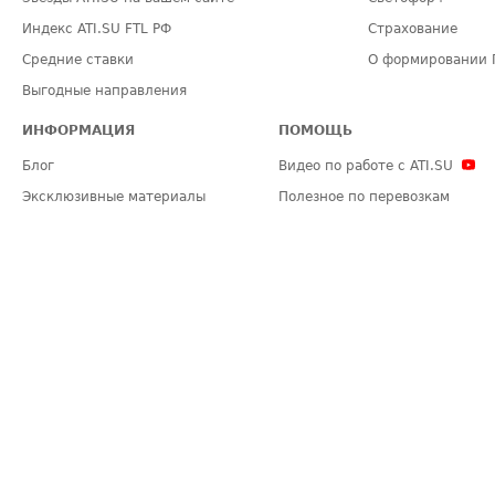
Индекс ATI.SU FTL РФ
Страхование
Средние ставки
О формировании 
Выгодные направления
ИНФОРМАЦИЯ
ПОМОЩЬ
Блог
Видео по работе с ATI.SU
Эксклюзивные материалы
Полезное по перевозкам
Политика конфиденциальности
Часто задаваемые вопросы (FA
Общие положения
Техническая информация
Карта сайта
ЗАДАТЬ ВОПРОС