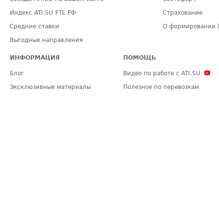
Индекс ATI.SU FTL РФ
Страхование
Средние ставки
О формировании 
Выгодные направления
ИНФОРМАЦИЯ
ПОМОЩЬ
Блог
Видео по работе с ATI.SU
Эксклюзивные материалы
Полезное по перевозкам
Политика конфиденциальности
Часто задаваемые вопросы (FA
Общие положения
Техническая информация
Карта сайта
ЗАДАТЬ ВОПРОС