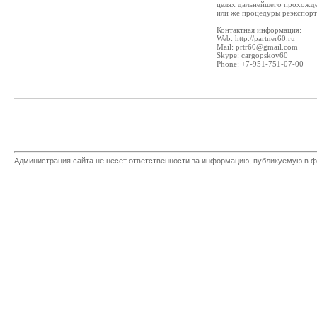
целях дальнейшего прохожде
или же процедуры реэкспорта
Контактная информация:
Web: http://partner60.ru
Mail: prtr60@gmail.com
Skype: cargopskov60
Phone: +7-951-751-07-00
Администрация сайта не несет ответственности за информацию, публикуемую в ф