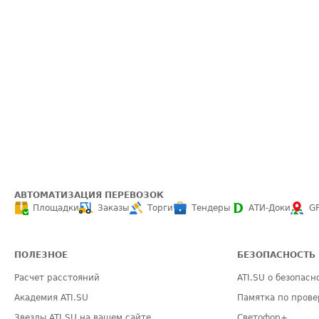
АВТОМАТИЗАЦИЯ ПЕРЕВОЗОК
Площадки
Заказы
Торги
Тендеры
АТИ-Доки
G
ПОЛЕЗНОЕ
БЕЗОПАСНОСТЬ
Расчет расстояний
ATI.SU о безопасн
Академия ATI.SU
Памятка по прове
Звезды ATI.SU на вашем сайте
Светофор+