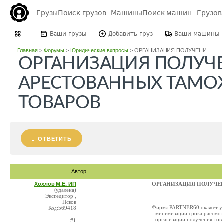
Грузы
Поиск грузов
Машины
Поиск машин
Грузо
Ваши грузы
Добавить груз
Ваши машины
Главная
>
Форумы
>
Юридические вопросы
>
ОРГАНИЗАЦИЯ ПОЛУЧЕНИ...
ОРГАНИЗАЦИЯ ПОЛУЧ
АРЕСТОВАННЫХ ТАМ
ТОВАРОВ
ОТВЕТИТЬ
Автор
Хохлов М.Е. ИП
ОРГАНИЗАЦИЯ ПОЛУЧЕ
(удалена)
Экспедитор ,
Псков
Фирма PARTNER60 окажет ус
Код:569418
- минимизации срока рассмо
- организации получения тов
#1