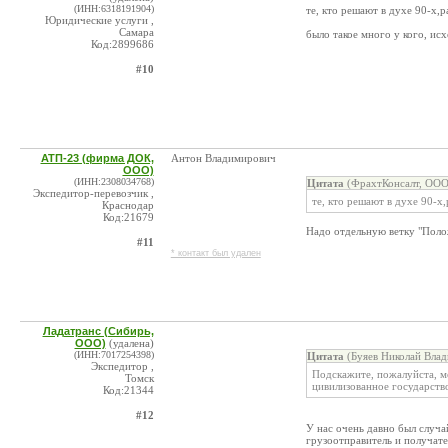
(ИНН:6318191904)
те, кто решают в духе 90-х,
Юридические услуги ,
Самара
было такое много у кого, ис
Код:2899686
#10
АТП-23 (фирма ДОК,
Антон Владимирович
ООО)
(ИНН:2308034768)
Цитата
(ФрахтКонсалт, ООО
Экспедитор-перевозчик ,
те, кто решают в духе 90-х
Краснодар
Код:21679
Надо отдельную ветку "Поло
#11
* контакт был удален
Ладатранс (Сибирь,
ООО)
(удалена)
(ИНН:7017254398)
Цитата
(Буяев Николай Влад
Экспедитор ,
Подскажите, пожалуйста, м
Томск
цивилизованное государство
Код:21344
#12
У нас очень давно был случа
грузоотправитель и получател