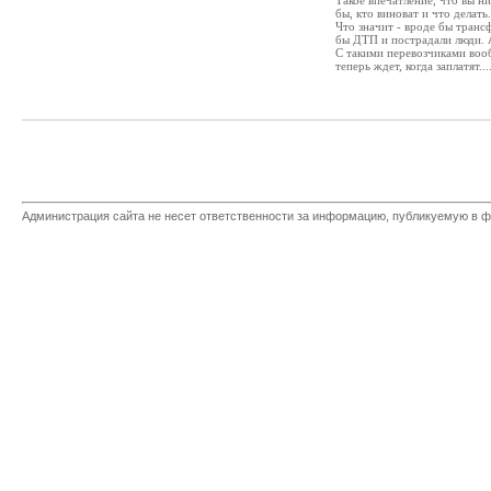
Такое впечатление, что вы ни
бы, кто виноват и что делать.
Что значит - вроде бы транс
бы ДТП и пострадали люди. А
С такими перевозчиками вообщ
теперь ждет, когда заплатят...
Администрация сайта не несет ответственности за информацию, публикуемую в ф