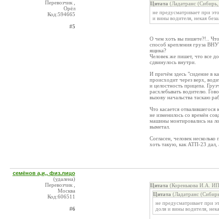
Перевозчик ,
Цитата
(Ладатранс (Сибирь,
Орёл
не предусматривает при это
Код:594665
и вины водителя, некая беза
#5
О чем хоть вы пишете?!.. Чт
способ крепления груза ВНУТ
ящика?
Человек же пишет, что все до
сдвинулось внутри.
И причём здесь "сидение в к
происходит через верх, води
и целостность прицепа. Груз
расхлебывать водителю. Гово
вызову начальства таскаю р
Что касается отвалившегося 
не изменилось со времён сов
машины монтировались на ло
выметал.
Согласен, человек несколько
хоть такую, как АТП-23 дал, 
семёнов а,и,, физ.лицо
(удалена)
Перевозчик ,
Цитата
(Коренькова И.А. ИП
Москва
Цитата
(Ладатранс (Сибирь
Код:606511
не предусматривает при эт
#6
доля и вины водителя, нек