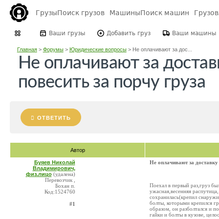
Грузы
Поиск грузов
Машины
Поиск машин
Грузо
Ваши грузы
Добавить груз
Ваши машины
Главная
>
Форумы
>
Юридические вопросы
>
Не оплачивают за дос...
Не оплачивают за достав
повесить за порчу груза
ОТВЕТИТЬ
Автор
Буяев Николай
Не оплачивают за доставку 
Владимирович,
физ.лицо
(удалена)
Перевозчик ,
Поехал в первый раз,груз бы
Бохан п.
ужасная,весенняя распутица,
Код:1524760
сохранилась(крепил снаружи 
болты, которыми крепился гр
#1
образом, он разболтался и п
гайки и болты в кузове, цело