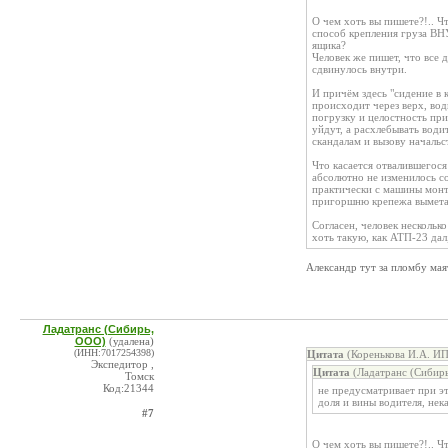
О чем хоть вы пишете?!.. Ч
способ крепления груза ВН
ящика?
Человек же пишет, что все д
сдвинулось внутри.
И причём здесь "сидение в 
происходит через верх, вод
погрузку и целостность при
уйдут, а расхлебывать води
скандалам и вызову началь
Что касается отвалившегося
абсолютно не изменилось со
практически с машины монт
пригоршню крепежа вымета
Согласен, человек нескольк
хоть такую, как АТП-23 дал,
Александр тут за пломбу мая
Ладатранс (Сибирь,
ООО)
(удалена)
(ИНН:7017254398)
Цитата
(Коренькова И.А. ИП
Экспедитор ,
Цитата
(Ладатранс (Сибирь
Томск
Код:21344
не предусматривает при эт
доля и вины водителя, нек
#7
О чем хоть вы пишете?!.. Ч