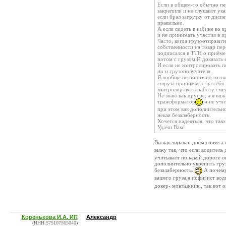
Если в общем-то обычно пер
закрепили и не слушают ука
если брал загрузку от диспе
правильно.
А если сидеть в кабине во 
и не принимать участия в пр
Часто, когда грузоотправит
собственности на товар пер
подписался в ТТН о приёме 
потом с грузом.И доказать 
И если не контролировать п
но и грузополучателя.
Я вообще не понимаю логик
гшруза принимаете на себя 
контролировать работу сме
Не знаю как другие, а я виж
трансформатор
и не учи
при этом как дополнительно
некая безалаберность.
Хочется надеяться, что тако
Удачи Вам!
Вы как таракан днём спите а
вижу так, что если водитель
учитывает по какой дороге о
дополнительно укрепить груз
безалаберность.
А почему
вашего груза,я пофигист вод
докер- монтажник , так вот 
Коренькова И.А. ИП
Александр
(ИНН:575107565040)