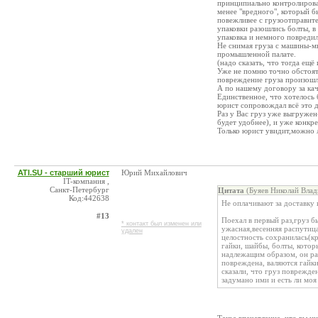
принципиально контролировал
менее "вредного", который бы
повежливее с грузоотправит
упаковки разошлись болты, в
упаковка и немного повредил
Не снимая груза с машины-м
промышленной палате.
(надо сказать, что тогда ещё
Уже не помню точно обстояте
повреждение груза произошл
А по нашему договору за кач
Единственное, что хотелось
юрист сопровождал всё это д
Раз у Вас груз уже выгружен
будет удобнее), и уже конкр
Только юрист увидит,можно л
ATI.SU - старший юрист
Юрий Михайлович
IT-компания ,
Санкт-Петербург
Цитата
(Буяев Николай Влад
Код:442638
Не оплачивают за доставку 
#13
Поехал в первый раз,груз б
* контакт был изменен или
ужасная,весенняя распутица
удален
целостность сохранилась(кр
гайки, шайбы, болты, котор
надлежащим образом, он раз
повреждена, валяются гайки
сказали, что груз поврежде
задумано ими и есть ли моя