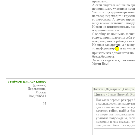
правильно.
А если сидеть в кабине во вр
не принимать участия в проце
Часто, когда грузоотправите
на товар переходит к грузоп
груза\товара. А грузоотправ
вину в некачественной погру
И если не контролировать пог
и грузополучателя.
Я вообще не понимаю логики:
гшруза принимаете на себя в
контролировать работу смеж
Не знаю как другие, а я вижу
трансформатор
и не учиты
при этом как дополнительно 
безалаберность.
Хочется надеяться, что таког
Удачи Вам!
семёнов а,и,, физ.лицо
(удалена)
Перевозчик ,
Цитата
(Ладатранс (Сибирь,
Москва
Цитата
(Буяев Николай Вла
Код:606511
Поехал в первый раз,груз
#4
ужасная,весенняя распутиц
целостность сохранилась(к
валялись гайки, шайбы, бо
не закрепили надлежащим о
упаковка повреждена, валя
позвонил и мне сказали, 
специально было так задум