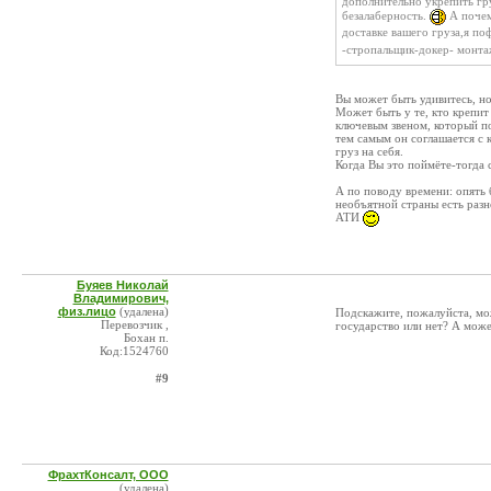
дополнительно укрепить гру
безалаберность.
А почем
доставке вашего груза,я по
-стропальщик-докер- монтаж
Вы может быть удивитесь, н
Может быть у те, кто крепит 
ключевым звеном, который по
тем самым он соглашается с 
груз на себя.
Когда Вы это поймёте-тогда 
А по поводу времени: опять 
необъятной страны есть разн
АТИ
Буяев Николай
Владимирович,
физ.лицо
(удалена)
Подскажите, пожалуйста, мо
Перевозчик ,
государство или нет? А може
Бохан п.
Код:1524760
#9
ФрахтКонсалт, ООО
(удалена)