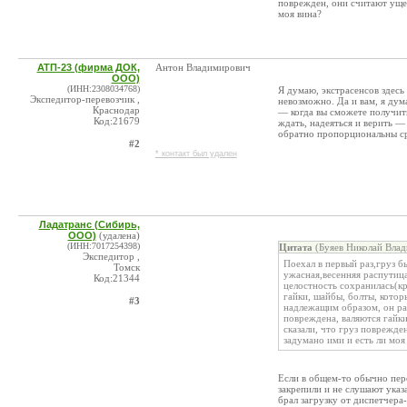
поврежден, они считают ущер
моя вина?
АТП-23 (фирма ДОК,
Антон Владимирович
ООО)
(ИНН:2308034768)
Я думаю, экстрасенсов здесь
Экспедитор-перевозчик ,
невозможно. Да и вам, я дум
Краснодар
— когда вы сможете получить
Код:21679
ждать, надеяться и верить 
обратно пропорциональны ср
#2
* контакт был удален
Ладатранс (Сибирь,
ООО)
(удалена)
(ИНН:7017254398)
Цитата
(Буяев Николай Влад
Экспедитор ,
Поехал в первый раз,груз б
Томск
ужасная,весенняя распутица
Код:21344
целостность сохранилась(кр
гайки, шайбы, болты, котор
#3
надлежащим образом, он раз
повреждена, валяются гайки
сказали, что груз поврежде
задумано ими и есть ли моя
Если в общем-то обычно пере
закрепили и не слушают указа
брал загрузку от диспетчера-