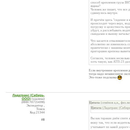
способ крепления груза ВН
ящика?
Человек же пишет, что все д
сдвинулось внутри.
И причём здесь "сидение в 
происходит через верх, вод
погрузку и целостность при
уйдут, а расхлебывать води
скандалам и вызову началь
Что касается отвалившегося
абсолютно не изменилось со
практически с машины монт
пригоршню крепежа вымета
Согласен, человек нескольк
хоть такую, как АТП-23 дал,
Если внутренние крепления р
тогда надо независимую эксп
Это-тоже подсказка
Ладатранс (Сибирь,
ООО)
(удалена)
(ИНН:7017254398)
Цитата
(семёнов а,и,, физ.л
Экспедитор ,
Цитата
(Ладатранс (Сибирь
Томск
Код:21344
Вы как таракан днём спите 
#8
вижу так, что если водител
учитывает по какой дороге 