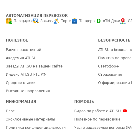
АВТОМАТИЗАЦИЯ ПЕРЕВОЗОК
Площадки
Заказы
Торги
Тендеры
АТИ-Доки
G
ПОЛЕЗНОЕ
БЕЗОПАСНОСТЬ
Расчет расстояний
ATI.SU о безопасн
Академия ATI.SU
Памятка по прове
Звезды ATI.SU на вашем сайте
Светофор+
Индекс ATI.SU FTL РФ
Страхование
Средние ставки
О формировании 
Выгодные направления
ИНФОРМАЦИЯ
ПОМОЩЬ
Блог
Видео по работе с ATI.SU
Эксклюзивные материалы
Полезное по перевозкам
Политика конфиденциальности
Часто задаваемые вопросы (FA